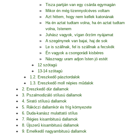
Tisza partján van egy csárda egymagán
Mikor én még tizennyolcéves voltam
Azt hittem, hogy nem kellek katonának
Ha én aztat tudtam volna, ha én aztat tudtam
volna, Istenem
Juhász vagyok, vígan őrzöm nyájamat
A szegénynek van bajai, haj de sok
Le is szállnak, fel is szállnak a fecskék
Én vagyok a csongorádi kisbéres
Násznagy uram adjon Isten jó estét
12 szótagú
13-14 szótagú
1.2. Ereszkedő pásztordalok
1.3. Ereszkedő moll népies műdalok
2. Ereszkedő dúr dallamok
3. Pszalmodizáló stílusú dallamok
4. Sirató stílusú dallamok
5. Rákóczi dallamkör és fríg környezete
6. Duda-kanász mulattató stílus
7. Régies kisambitusú dallamok
8. Újszerű kisambitusú dallamok
9. Emelkedő nagyambitusú dallamok