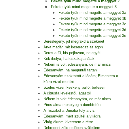
Fekete tyúk mind megette a meggyet 2
Fekete tyúk mind megette a meggyet 3
Fekete tyúk mind megette a meggyet 3a
Fekete tyúk mind megette a meggyet 3b
Fekete tyúk mind megette a meggyet 3c
Fekete tyúk mind megette a meggyet 3d
Fekete tyúk mind megette a meggyet 3e
Béreslegény, jól megrakd a szekeret
Árva madár, mit keseregsz az ágon
Deres a fű, kis pejlovam, ne egyél
Kék ibolya, ha leszakajtanálak
Nékem is volt édesanyám, de már nincs
Édesanyám, ha meguntál tartani
Édesanyám szoktatott a lócára; Elmentem a
kútra vizet merítni
Széles vízen keskeny palló, bel'esem
A citrusfa levelestől, ágastól
Nékem is volt édesanyám, de már nincs
Piros alma mosolyog a dombtetőn
A Tiszából a Dunába foly a víz
Édesanyám, mért szültél a világra
Virág ökröm kiveretem a rétre
Debreceni zöld erdőben születtem