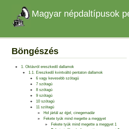
Magyar népdaltípusok p
Böngészés
1. Oktávról ereszkedő dallamok
1.1. Ereszkedő kvintváltó pentaton dallamok
6 vagy kevesebb szótagú
7 szótagú
8 szótagú
9 szótagú
10 szótagú
11 szótagú
Hol jártál az éjjel, cinegemadár
Fekete tyúk mind megette a meggyet
Fekete tyúk mind megette a meggyet 1