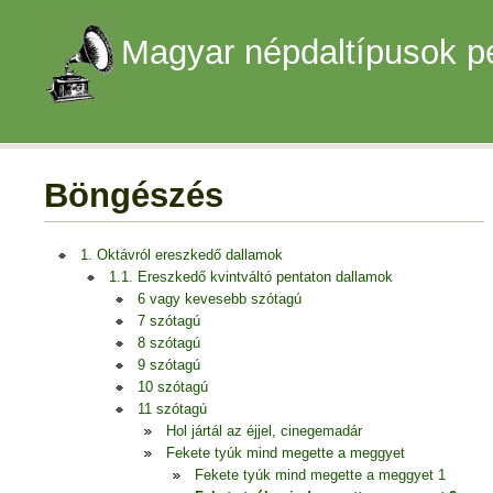
Magyar népdaltípusok p
Böngészés
1. Oktávról ereszkedő dallamok
1.1. Ereszkedő kvintváltó pentaton dallamok
6 vagy kevesebb szótagú
7 szótagú
8 szótagú
9 szótagú
10 szótagú
11 szótagú
Hol jártál az éjjel, cinegemadár
Fekete tyúk mind megette a meggyet
Fekete tyúk mind megette a meggyet 1