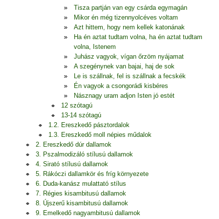
Tisza partján van egy csárda egymagán
Mikor én még tizennyolcéves voltam
Azt hittem, hogy nem kellek katonának
Ha én aztat tudtam volna, ha én aztat tudtam
volna, Istenem
Juhász vagyok, vígan őrzöm nyájamat
A szegénynek van bajai, haj de sok
Le is szállnak, fel is szállnak a fecskék
Én vagyok a csongorádi kisbéres
Násznagy uram adjon Isten jó estét
12 szótagú
13-14 szótagú
1.2. Ereszkedő pásztordalok
1.3. Ereszkedő moll népies műdalok
2. Ereszkedő dúr dallamok
3. Pszalmodizáló stílusú dallamok
4. Sirató stílusú dallamok
5. Rákóczi dallamkör és fríg környezete
6. Duda-kanász mulattató stílus
7. Régies kisambitusú dallamok
8. Újszerű kisambitusú dallamok
9. Emelkedő nagyambitusú dallamok