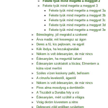
Fekete tyúk mind megette a meggyet 2
Fekete tyúk mind megette a meggyet 3
Fekete tyúk mind megette a meggyet 3a
Fekete tyúk mind megette a meggyet 3b
Fekete tyúk mind megette a meggyet 3c
Fekete tyúk mind megette a meggyet 3d
Fekete tyúk mind megette a meggyet 3e
Béreslegény, jól megrakd a szekeret
Árva madár, mit keseregsz az ágon
Deres a fű, kis pejlovam, ne egyél
Kék ibolya, ha leszakajtanálak
Nékem is volt édesanyám, de már nincs
Édesanyám, ha meguntál tartani
Édesanyám szoktatott a lócára; Elmentem a
kútra vizet merítni
Széles vízen keskeny palló, bel'esem
A citrusfa levelestől, ágastól
Nékem is volt édesanyám, de már nincs
Piros alma mosolyog a dombtetőn
A Tiszából a Dunába foly a víz
Édesanyám, mért szültél a világra
Virág ökröm kiveretem a rétre
Debreceni zöld erdőben születtem