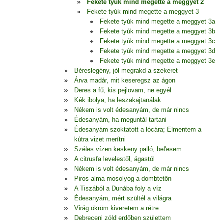
Fekete tyúk mind megette a meggyet 2
Fekete tyúk mind megette a meggyet 3
Fekete tyúk mind megette a meggyet 3a
Fekete tyúk mind megette a meggyet 3b
Fekete tyúk mind megette a meggyet 3c
Fekete tyúk mind megette a meggyet 3d
Fekete tyúk mind megette a meggyet 3e
Béreslegény, jól megrakd a szekeret
Árva madár, mit keseregsz az ágon
Deres a fű, kis pejlovam, ne egyél
Kék ibolya, ha leszakajtanálak
Nékem is volt édesanyám, de már nincs
Édesanyám, ha meguntál tartani
Édesanyám szoktatott a lócára; Elmentem a
kútra vizet merítni
Széles vízen keskeny palló, bel'esem
A citrusfa levelestől, ágastól
Nékem is volt édesanyám, de már nincs
Piros alma mosolyog a dombtetőn
A Tiszából a Dunába foly a víz
Édesanyám, mért szültél a világra
Virág ökröm kiveretem a rétre
Debreceni zöld erdőben születtem