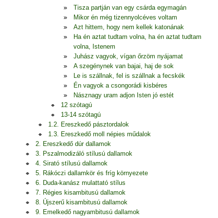
Tisza partján van egy csárda egymagán
Mikor én még tizennyolcéves voltam
Azt hittem, hogy nem kellek katonának
Ha én aztat tudtam volna, ha én aztat tudtam
volna, Istenem
Juhász vagyok, vígan őrzöm nyájamat
A szegénynek van bajai, haj de sok
Le is szállnak, fel is szállnak a fecskék
Én vagyok a csongorádi kisbéres
Násznagy uram adjon Isten jó estét
12 szótagú
13-14 szótagú
1.2. Ereszkedő pásztordalok
1.3. Ereszkedő moll népies műdalok
2. Ereszkedő dúr dallamok
3. Pszalmodizáló stílusú dallamok
4. Sirató stílusú dallamok
5. Rákóczi dallamkör és fríg környezete
6. Duda-kanász mulattató stílus
7. Régies kisambitusú dallamok
8. Újszerű kisambitusú dallamok
9. Emelkedő nagyambitusú dallamok