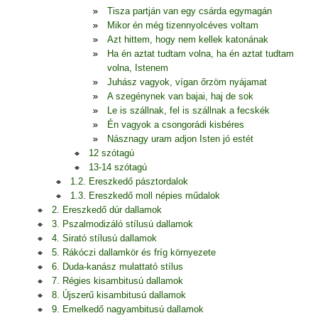
Tisza partján van egy csárda egymagán
Mikor én még tizennyolcéves voltam
Azt hittem, hogy nem kellek katonának
Ha én aztat tudtam volna, ha én aztat tudtam
volna, Istenem
Juhász vagyok, vígan őrzöm nyájamat
A szegénynek van bajai, haj de sok
Le is szállnak, fel is szállnak a fecskék
Én vagyok a csongorádi kisbéres
Násznagy uram adjon Isten jó estét
12 szótagú
13-14 szótagú
1.2. Ereszkedő pásztordalok
1.3. Ereszkedő moll népies műdalok
2. Ereszkedő dúr dallamok
3. Pszalmodizáló stílusú dallamok
4. Sirató stílusú dallamok
5. Rákóczi dallamkör és fríg környezete
6. Duda-kanász mulattató stílus
7. Régies kisambitusú dallamok
8. Újszerű kisambitusú dallamok
9. Emelkedő nagyambitusú dallamok