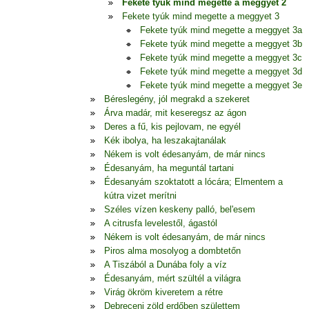
Fekete tyúk mind megette a meggyet 2
Fekete tyúk mind megette a meggyet 3
Fekete tyúk mind megette a meggyet 3a
Fekete tyúk mind megette a meggyet 3b
Fekete tyúk mind megette a meggyet 3c
Fekete tyúk mind megette a meggyet 3d
Fekete tyúk mind megette a meggyet 3e
Béreslegény, jól megrakd a szekeret
Árva madár, mit keseregsz az ágon
Deres a fű, kis pejlovam, ne egyél
Kék ibolya, ha leszakajtanálak
Nékem is volt édesanyám, de már nincs
Édesanyám, ha meguntál tartani
Édesanyám szoktatott a lócára; Elmentem a
kútra vizet merítni
Széles vízen keskeny palló, bel'esem
A citrusfa levelestől, ágastól
Nékem is volt édesanyám, de már nincs
Piros alma mosolyog a dombtetőn
A Tiszából a Dunába foly a víz
Édesanyám, mért szültél a világra
Virág ökröm kiveretem a rétre
Debreceni zöld erdőben születtem