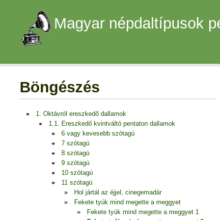
Magyar népdaltípusok p
Böngészés
1. Oktávról ereszkedő dallamok
1.1. Ereszkedő kvintváltó pentaton dallamok
6 vagy kevesebb szótagú
7 szótagú
8 szótagú
9 szótagú
10 szótagú
11 szótagú
Hol jártál az éjjel, cinegemadár
Fekete tyúk mind megette a meggyet
Fekete tyúk mind megette a meggyet 1