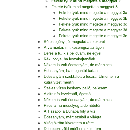
Fekete tyúk mind megette a meggyet 2
Fekete tyúk mind megette a meggyet 3
Fekete tyúk mind megette a meggyet 3a
Fekete tyúk mind megette a meggyet 3b
Fekete tyúk mind megette a meggyet 3c
Fekete tyúk mind megette a meggyet 3d
Fekete tyúk mind megette a meggyet 3e
Béreslegény, jól megrakd a szekeret
Árva madár, mit keseregsz az ágon
Deres a fű, kis pejlovam, ne egyél
Kék ibolya, ha leszakajtanálak
Nékem is volt édesanyám, de már nincs
Édesanyám, ha meguntál tartani
Édesanyám szoktatott a lócára; Elmentem a
kútra vizet merítni
Széles vízen keskeny palló, bel'esem
A citrusfa levelestől, ágastól
Nékem is volt édesanyám, de már nincs
Piros alma mosolyog a dombtetőn
A Tiszából a Dunába foly a víz
Édesanyám, mért szültél a világra
Virág ökröm kiveretem a rétre
Debreceni zöld erdőben születtem