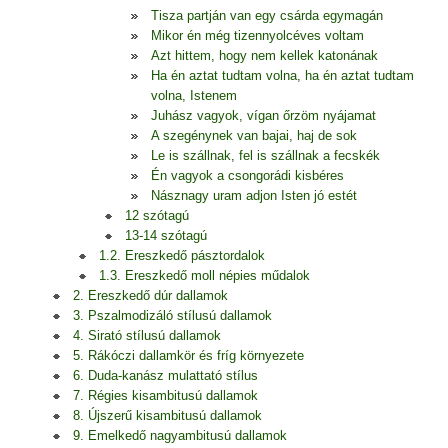
Tisza partján van egy csárda egymagán
Mikor én még tizennyolcéves voltam
Azt hittem, hogy nem kellek katonának
Ha én aztat tudtam volna, ha én aztat tudtam
volna, Istenem
Juhász vagyok, vígan őrzöm nyájamat
A szegénynek van bajai, haj de sok
Le is szállnak, fel is szállnak a fecskék
Én vagyok a csongorádi kisbéres
Násznagy uram adjon Isten jó estét
12 szótagú
13-14 szótagú
1.2. Ereszkedő pásztordalok
1.3. Ereszkedő moll népies műdalok
2. Ereszkedő dúr dallamok
3. Pszalmodizáló stílusú dallamok
4. Sirató stílusú dallamok
5. Rákóczi dallamkör és fríg környezete
6. Duda-kanász mulattató stílus
7. Régies kisambitusú dallamok
8. Újszerű kisambitusú dallamok
9. Emelkedő nagyambitusú dallamok