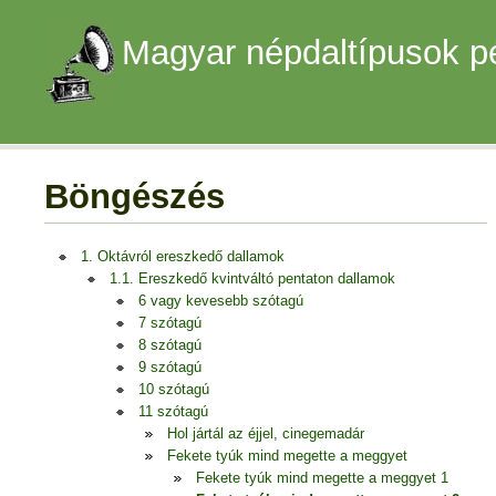
Magyar népdaltípusok p
Böngészés
1. Oktávról ereszkedő dallamok
1.1. Ereszkedő kvintváltó pentaton dallamok
6 vagy kevesebb szótagú
7 szótagú
8 szótagú
9 szótagú
10 szótagú
11 szótagú
Hol jártál az éjjel, cinegemadár
Fekete tyúk mind megette a meggyet
Fekete tyúk mind megette a meggyet 1