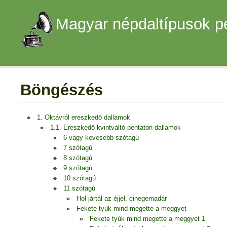
Magyar népdaltípusok p
Böngészés
1. Oktávról ereszkedő dallamok
1.1. Ereszkedő kvintváltó pentaton dallamok
6 vagy kevesebb szótagú
7 szótagú
8 szótagú
9 szótagú
10 szótagú
11 szótagú
Hol jártál az éjjel, cinegemadár
Fekete tyúk mind megette a meggyet
Fekete tyúk mind megette a meggyet 1