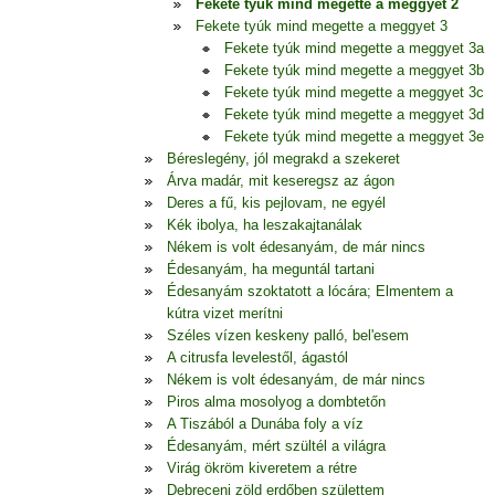
Fekete tyúk mind megette a meggyet 2
Fekete tyúk mind megette a meggyet 3
Fekete tyúk mind megette a meggyet 3a
Fekete tyúk mind megette a meggyet 3b
Fekete tyúk mind megette a meggyet 3c
Fekete tyúk mind megette a meggyet 3d
Fekete tyúk mind megette a meggyet 3e
Béreslegény, jól megrakd a szekeret
Árva madár, mit keseregsz az ágon
Deres a fű, kis pejlovam, ne egyél
Kék ibolya, ha leszakajtanálak
Nékem is volt édesanyám, de már nincs
Édesanyám, ha meguntál tartani
Édesanyám szoktatott a lócára; Elmentem a
kútra vizet merítni
Széles vízen keskeny palló, bel'esem
A citrusfa levelestől, ágastól
Nékem is volt édesanyám, de már nincs
Piros alma mosolyog a dombtetőn
A Tiszából a Dunába foly a víz
Édesanyám, mért szültél a világra
Virág ökröm kiveretem a rétre
Debreceni zöld erdőben születtem