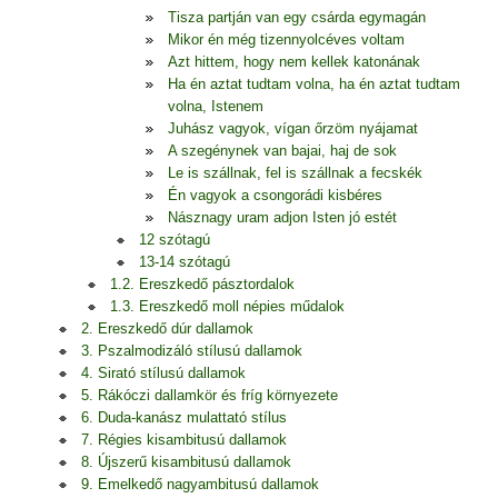
Tisza partján van egy csárda egymagán
Mikor én még tizennyolcéves voltam
Azt hittem, hogy nem kellek katonának
Ha én aztat tudtam volna, ha én aztat tudtam
volna, Istenem
Juhász vagyok, vígan őrzöm nyájamat
A szegénynek van bajai, haj de sok
Le is szállnak, fel is szállnak a fecskék
Én vagyok a csongorádi kisbéres
Násznagy uram adjon Isten jó estét
12 szótagú
13-14 szótagú
1.2. Ereszkedő pásztordalok
1.3. Ereszkedő moll népies műdalok
2. Ereszkedő dúr dallamok
3. Pszalmodizáló stílusú dallamok
4. Sirató stílusú dallamok
5. Rákóczi dallamkör és fríg környezete
6. Duda-kanász mulattató stílus
7. Régies kisambitusú dallamok
8. Újszerű kisambitusú dallamok
9. Emelkedő nagyambitusú dallamok