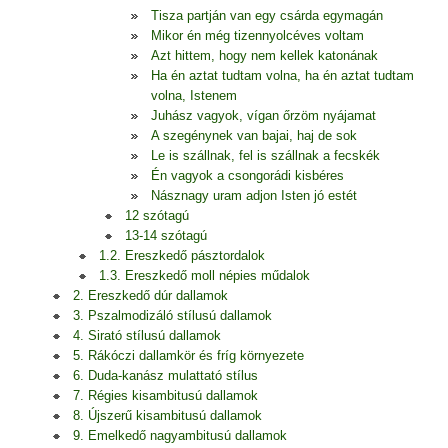
Tisza partján van egy csárda egymagán
Mikor én még tizennyolcéves voltam
Azt hittem, hogy nem kellek katonának
Ha én aztat tudtam volna, ha én aztat tudtam
volna, Istenem
Juhász vagyok, vígan őrzöm nyájamat
A szegénynek van bajai, haj de sok
Le is szállnak, fel is szállnak a fecskék
Én vagyok a csongorádi kisbéres
Násznagy uram adjon Isten jó estét
12 szótagú
13-14 szótagú
1.2. Ereszkedő pásztordalok
1.3. Ereszkedő moll népies műdalok
2. Ereszkedő dúr dallamok
3. Pszalmodizáló stílusú dallamok
4. Sirató stílusú dallamok
5. Rákóczi dallamkör és fríg környezete
6. Duda-kanász mulattató stílus
7. Régies kisambitusú dallamok
8. Újszerű kisambitusú dallamok
9. Emelkedő nagyambitusú dallamok