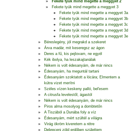
Fekete tyúk mind megette a meggyet 2
Fekete tyúk mind megette a meggyet 3
Fekete tyúk mind megette a meggyet 3a
Fekete tyúk mind megette a meggyet 3b
Fekete tyúk mind megette a meggyet 3c
Fekete tyúk mind megette a meggyet 3d
Fekete tyúk mind megette a meggyet 3e
Béreslegény, jól megrakd a szekeret
Árva madár, mit keseregsz az ágon
Deres a fű, kis pejlovam, ne egyél
Kék ibolya, ha leszakajtanálak
Nékem is volt édesanyám, de már nincs
Édesanyám, ha meguntál tartani
Édesanyám szoktatott a lócára; Elmentem a
kútra vizet merítni
Széles vízen keskeny palló, bel'esem
A citrusfa levelestől, ágastól
Nékem is volt édesanyám, de már nincs
Piros alma mosolyog a dombtetőn
A Tiszából a Dunába foly a víz
Édesanyám, mért szültél a világra
Virág ökröm kiveretem a rétre
Debreceni zöld erdőben születtem