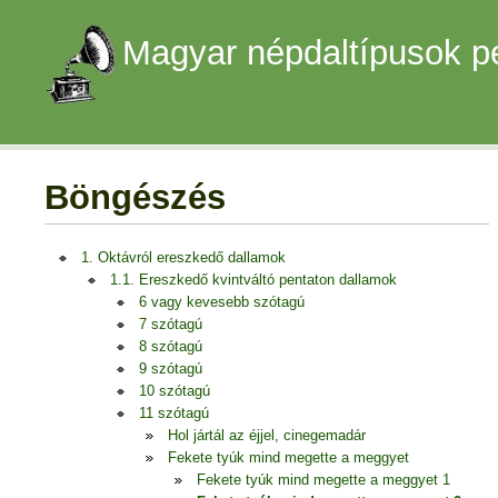
Magyar népdaltípusok p
Böngészés
1. Oktávról ereszkedő dallamok
1.1. Ereszkedő kvintváltó pentaton dallamok
6 vagy kevesebb szótagú
7 szótagú
8 szótagú
9 szótagú
10 szótagú
11 szótagú
Hol jártál az éjjel, cinegemadár
Fekete tyúk mind megette a meggyet
Fekete tyúk mind megette a meggyet 1