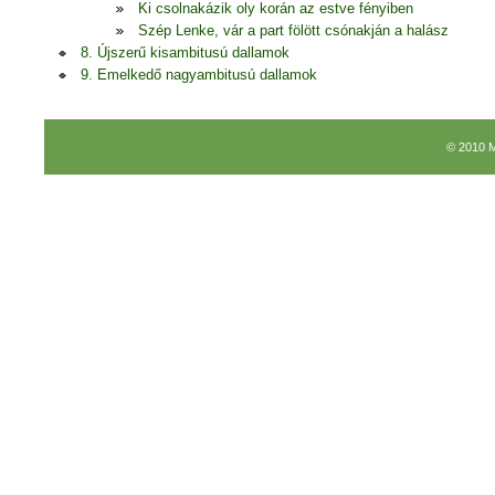
Ki csolnakázik oly korán az estve fényiben
Szép Lenke, vár a part fölött csónakján a halász
8. Újszerű kisambitusú dallamok
9. Emelkedő nagyambitusú dallamok
© 2010 M