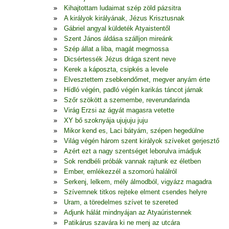
Kihajtottam ludaimat szép zöld pázsitra
A királyok királyának, Jézus Krisztusnak
Gábriel angyal küldeték Atyaistentől
Szent János áldása szálljon mireánk
Szép állat a liba, magát megmossa
Dicsértessék Jézus drága szent neve
Kerek a káposzta, csipkés a levele
Elvesztettem zsebkendőmet, megver anyám érte
Hídló végén, padló végén karikás táncot járnak
Szőr szökött a szemembe, reverundarinda
Virág Erzsi az ágyát magasra vetette
XY bő szoknyája ujujuju juju
Mikor kend es, Laci bátyám, szépen hegedülne
Világ végén három szent királyok szíveket gerjesztő
Azért ezt a nagy szentséget leborulva imádjuk
Sok rendbéli próbák vannak rajtunk ez életben
Ember, emlékezzél a szomorú halálról
Serkenj, lelkem, mély álmodból, vigyázz magadra
Szívemnek titkos rejteke elment csendes helyre
Uram, a töredelmes szívet te szereted
Adjunk hálát mindnyájan az Atyaúristennek
Patikárus szavára ki ne menj az utcára