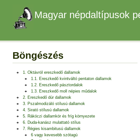
Magyar népdaltípusok p
Böngészés
1. Oktávról ereszkedő dallamok
1.1. Ereszkedő kvintváltó pentaton dallamok
1.2. Ereszkedő pásztordalok
1.3. Ereszkedő moll népies műdalok
2. Ereszkedő dúr dallamok
3. Pszalmodizáló stílusú dallamok
4. Sirató stílusú dallamok
5. Rákóczi dallamkör és fríg környezete
6. Duda-kanász mulattató stílus
7. Régies kisambitusú dallamok
6 vagy kevesebb szótagú