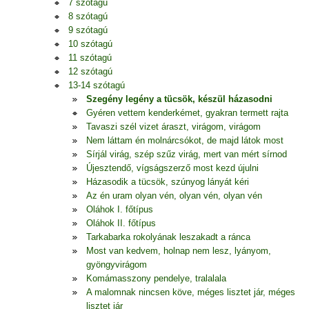
7 szótagú
8 szótagú
9 szótagú
10 szótagú
11 szótagú
12 szótagú
13-14 szótagú
Szegény legény a tücsök, készül házasodni
Gyéren vettem kenderkémet, gyakran termett rajta
Tavaszi szél vizet áraszt, virágom, virágom
Nem láttam én molnárcsókot, de majd látok most
Sírjál virág, szép szűz virág, mert van mért sírnod
Újesztendő, vígságszerző most kezd újulni
Házasodik a tücsök, szúnyog lányát kéri
Az én uram olyan vén, olyan vén, olyan vén
Oláhok I. főtípus
Oláhok II. főtípus
Tarkabarka rokolyának leszakadt a ránca
Most van kedvem, holnap nem lesz, lyányom,
gyöngyvirágom
Komámasszony pendelye, tralalala
A malomnak nincsen köve, méges lisztet jár, méges
lisztet jár