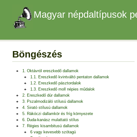
Magyar népdaltípusok p
Böngészés
1. Oktávról ereszkedő dallamok
1.1. Ereszkedő kvintváltó pentaton dallamok
1.2. Ereszkedő pásztordalok
1.3. Ereszkedő moll népies műdalok
2. Ereszkedő dúr dallamok
3. Pszalmodizáló stílusú dallamok
4. Sirató stílusú dallamok
5. Rákóczi dallamkör és fríg környezete
6. Duda-kanász mulattató stílus
7. Régies kisambitusú dallamok
6 vagy kevesebb szótagú