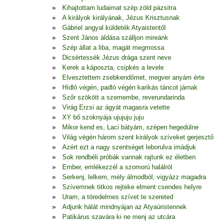
Kihajtottam ludaimat szép zöld pázsitra
A királyok királyának, Jézus Krisztusnak
Gábriel angyal küldeték Atyaistentől
Szent János áldása szálljon mireánk
Szép állat a liba, magát megmossa
Dicsértessék Jézus drága szent neve
Kerek a káposzta, csipkés a levele
Elvesztettem zsebkendőmet, megver anyám érte
Hídló végén, padló végén karikás táncot járnak
Szőr szökött a szemembe, reverundarinda
Virág Erzsi az ágyát magasra vetette
XY bő szoknyája ujujuju juju
Mikor kend es, Laci bátyám, szépen hegedülne
Világ végén három szent királyok szíveket gerjesztő
Azért ezt a nagy szentséget leborulva imádjuk
Sok rendbéli próbák vannak rajtunk ez életben
Ember, emlékezzél a szomorú halálról
Serkenj, lelkem, mély álmodból, vigyázz magadra
Szívemnek titkos rejteke elment csendes helyre
Uram, a töredelmes szívet te szereted
Adjunk hálát mindnyájan az Atyaúristennek
Patikárus szavára ki ne menj az utcára