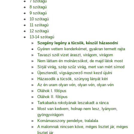
7 szótagú
8 szótagú
9 szótagú
10 szótagú
11 szótagú
12 szótagú
13-14 szótagú
Szegény legény a tücsök, készül házasodni
Gyéren vettem kenderkémet, gyakran termett rajta
Tavaszi szél vizet áraszt, virágom, virágom
Nem láttam én molnárcsókot, de majd látok most
Sírjál virág, szép szűz virág, mert van mért sírnod
Újesztendő, vígságszerző most kezd újulni
Házasodik a tücsök, szúnyog lányát kéri
Az én uram olyan vén, olyan vén, olyan vén
Oláhok I. főtípus
Oláhok II. főtípus
Tarkabarka rokolyának leszakadt a ránca
Most van kedvem, holnap nem lesz, lyányom,
gyöngyvirágom
Komámasszony pendelye, tralalala
A malomnak nincsen köve, méges lisztet jár, méges
lisztet jár