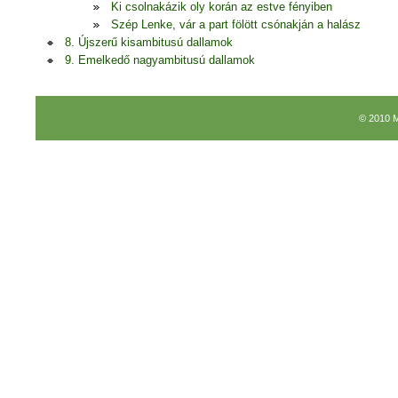
Ki csolnakázik oly korán az estve fényiben
Szép Lenke, vár a part fölött csónakján a halász
8. Újszerű kisambitusú dallamok
9. Emelkedő nagyambitusú dallamok
© 2010 M