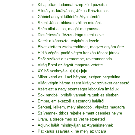
Kihajtottam ludaimat szép zöld pázsitra
A királyok királyának, Jézus Krisztusnak
Gábriel angyal küldeték Atyaistentől
Szent János áldása szálljon mireánk
Szép állat a liba, magát megmossa
Dicsértessék Jézus drága szent neve
Kerek a káposzta, csipkés a levele
Elvesztettem zsebkendőmet, megver anyám érte
Hídló végén, padló végén karikás táncot járnak
Szőr szökött a szemembe, reverundarinda
Virág Erzsi az ágyát magasra vetette
XY bő szoknyája ujujuju juju
Mikor kend es, Laci bátyám, szépen hegedülne
Világ végén három szent királyok szíveket gerjesztő
Azért ezt a nagy szentséget leborulva imádjuk
Sok rendbéli próbák vannak rajtunk ez életben
Ember, emlékezzél a szomorú halálról
Serkenj, lelkem, mély álmodból, vigyázz magadra
Szívemnek titkos rejteke elment csendes helyre
Uram, a töredelmes szívet te szereted
Adjunk hálát mindnyájan az Atyaúristennek
Patikárus szavára ki ne menj az utcára