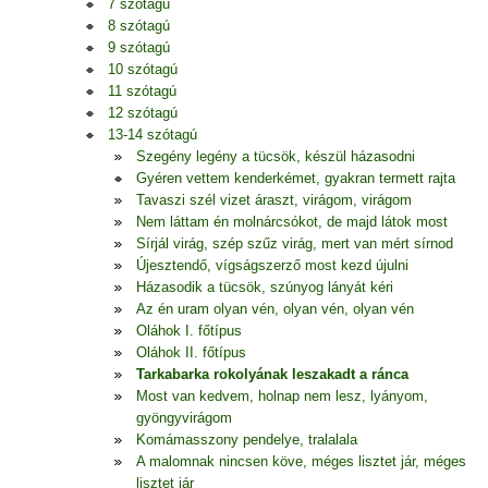
7 szótagú
8 szótagú
9 szótagú
10 szótagú
11 szótagú
12 szótagú
13-14 szótagú
Szegény legény a tücsök, készül házasodni
Gyéren vettem kenderkémet, gyakran termett rajta
Tavaszi szél vizet áraszt, virágom, virágom
Nem láttam én molnárcsókot, de majd látok most
Sírjál virág, szép szűz virág, mert van mért sírnod
Újesztendő, vígságszerző most kezd újulni
Házasodik a tücsök, szúnyog lányát kéri
Az én uram olyan vén, olyan vén, olyan vén
Oláhok I. főtípus
Oláhok II. főtípus
Tarkabarka rokolyának leszakadt a ránca
Most van kedvem, holnap nem lesz, lyányom,
gyöngyvirágom
Komámasszony pendelye, tralalala
A malomnak nincsen köve, méges lisztet jár, méges
lisztet jár