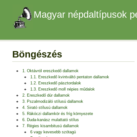
Magyar népdaltípusok p
Böngészés
1. Oktávról ereszkedő dallamok
1.1. Ereszkedő kvintváltó pentaton dallamok
1.2. Ereszkedő pásztordalok
1.3. Ereszkedő moll népies műdalok
2. Ereszkedő dúr dallamok
3. Pszalmodizáló stílusú dallamok
4. Sirató stílusú dallamok
5. Rákóczi dallamkör és fríg környezete
6. Duda-kanász mulattató stílus
7. Régies kisambitusú dallamok
6 vagy kevesebb szótagú