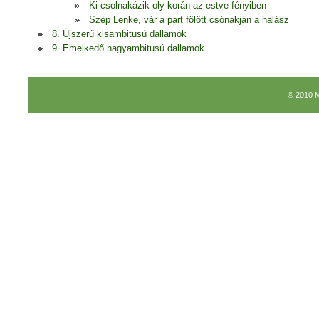
Ki csolnakázik oly korán az estve fényiben
Szép Lenke, vár a part fölött csónakján a halász
8. Újszerű kisambitusú dallamok
9. Emelkedő nagyambitusú dallamok
© 2010 M