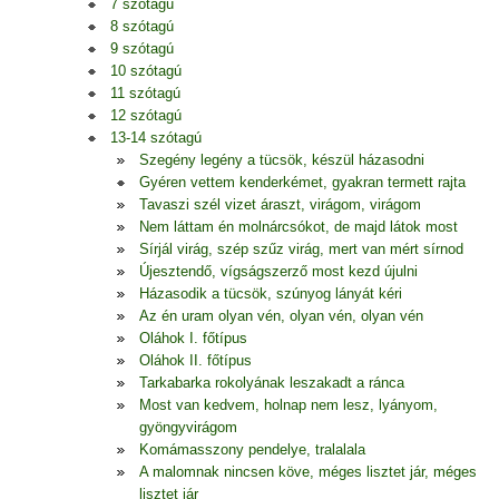
7 szótagú
8 szótagú
9 szótagú
10 szótagú
11 szótagú
12 szótagú
13-14 szótagú
Szegény legény a tücsök, készül házasodni
Gyéren vettem kenderkémet, gyakran termett rajta
Tavaszi szél vizet áraszt, virágom, virágom
Nem láttam én molnárcsókot, de majd látok most
Sírjál virág, szép szűz virág, mert van mért sírnod
Újesztendő, vígságszerző most kezd újulni
Házasodik a tücsök, szúnyog lányát kéri
Az én uram olyan vén, olyan vén, olyan vén
Oláhok I. főtípus
Oláhok II. főtípus
Tarkabarka rokolyának leszakadt a ránca
Most van kedvem, holnap nem lesz, lyányom,
gyöngyvirágom
Komámasszony pendelye, tralalala
A malomnak nincsen köve, méges lisztet jár, méges
lisztet jár