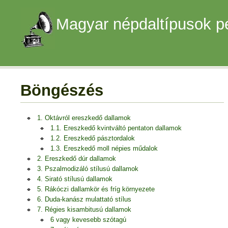
Magyar népdaltípusok p
Böngészés
1. Oktávról ereszkedő dallamok
1.1. Ereszkedő kvintváltó pentaton dallamok
1.2. Ereszkedő pásztordalok
1.3. Ereszkedő moll népies műdalok
2. Ereszkedő dúr dallamok
3. Pszalmodizáló stílusú dallamok
4. Sirató stílusú dallamok
5. Rákóczi dallamkör és fríg környezete
6. Duda-kanász mulattató stílus
7. Régies kisambitusú dallamok
6 vagy kevesebb szótagú