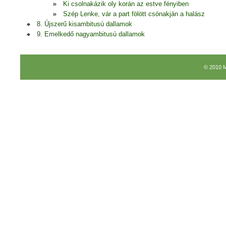
Ki csolnakázik oly korán az estve fényiben
Szép Lenke, vár a part fölött csónakján a halász
8. Újszerű kisambitusú dallamok
9. Emelkedő nagyambitusú dallamok
© 2010 M