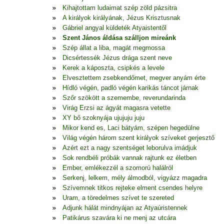
Kihajtottam ludaimat szép zöld pázsitra
A királyok királyának, Jézus Krisztusnak
Gábriel angyal küldeték Atyaistentől
Szent János áldása szálljon mireánk
Szép állat a liba, magát megmossa
Dicsértessék Jézus drága szent neve
Kerek a káposzta, csipkés a levele
Elvesztettem zsebkendőmet, megver anyám érte
Hídló végén, padló végén karikás táncot járnak
Szőr szökött a szemembe, reverundarinda
Virág Erzsi az ágyát magasra vetette
XY bő szoknyája ujujuju juju
Mikor kend es, Laci bátyám, szépen hegedülne
Világ végén három szent királyok szíveket gerjesztő
Azért ezt a nagy szentséget leborulva imádjuk
Sok rendbéli próbák vannak rajtunk ez életben
Ember, emlékezzél a szomorú halálról
Serkenj, lelkem, mély álmodból, vigyázz magadra
Szívemnek titkos rejteke elment csendes helyre
Uram, a töredelmes szívet te szereted
Adjunk hálát mindnyájan az Atyaúristennek
Patikárus szavára ki ne menj az utcára