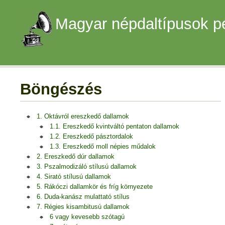
Magyar népdaltípusok p
Böngészés
1. Oktávról ereszkedő dallamok
1.1. Ereszkedő kvintváltó pentaton dallamok
1.2. Ereszkedő pásztordalok
1.3. Ereszkedő moll népies műdalok
2. Ereszkedő dúr dallamok
3. Pszalmodizáló stílusú dallamok
4. Sirató stílusú dallamok
5. Rákóczi dallamkör és fríg környezete
6. Duda-kanász mulattató stílus
7. Régies kisambitusú dallamok
6 vagy kevesebb szótagú