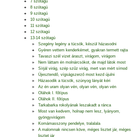
7 szótagú
8 szótagú
9 szótagú
10 szótagú
11 szótagú
12 szótagú
13-14 szótagú
Szegény legény a tücsök, készül házasodni
Gyéren vettem kenderkémet, gyakran termett rajta
Tavaszi szél vizet áraszt, virágom, virágom
Nem láttam én molnárcsókot, de majd látok most
Sírjál virág, szép szűz virág, mert van mért sírnod
Újesztendő, vígságszerző most kezd újulni
Házasodik a tücsök, szúnyog lányát kéri
Az én uram olyan vén, olyan vén, olyan vén
Oláhok I. főtípus
Oláhok II. főtípus
Tarkabarka rokolyának leszakadt a ránca
Most van kedvem, holnap nem lesz, lyányom,
gyöngyvirágom
Komámasszony pendelye, tralalala
A malomnak nincsen köve, méges lisztet jár, méges
lisztet jár