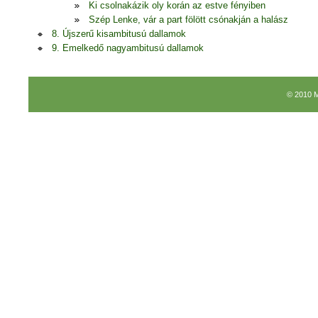
Ki csolnakázik oly korán az estve fényiben
Szép Lenke, vár a part fölött csónakján a halász
8. Újszerű kisambitusú dallamok
9. Emelkedő nagyambitusú dallamok
© 2010 M