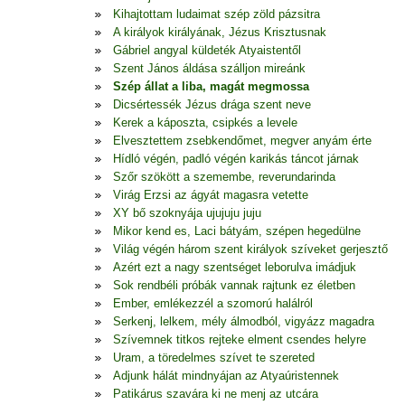
Kihajtottam ludaimat szép zöld pázsitra
A királyok királyának, Jézus Krisztusnak
Gábriel angyal küldeték Atyaistentől
Szent János áldása szálljon mireánk
Szép állat a liba, magát megmossa
Dicsértessék Jézus drága szent neve
Kerek a káposzta, csipkés a levele
Elvesztettem zsebkendőmet, megver anyám érte
Hídló végén, padló végén karikás táncot járnak
Szőr szökött a szemembe, reverundarinda
Virág Erzsi az ágyát magasra vetette
XY bő szoknyája ujujuju juju
Mikor kend es, Laci bátyám, szépen hegedülne
Világ végén három szent királyok szíveket gerjesztő
Azért ezt a nagy szentséget leborulva imádjuk
Sok rendbéli próbák vannak rajtunk ez életben
Ember, emlékezzél a szomorú halálról
Serkenj, lelkem, mély álmodból, vigyázz magadra
Szívemnek titkos rejteke elment csendes helyre
Uram, a töredelmes szívet te szereted
Adjunk hálát mindnyájan az Atyaúristennek
Patikárus szavára ki ne menj az utcára