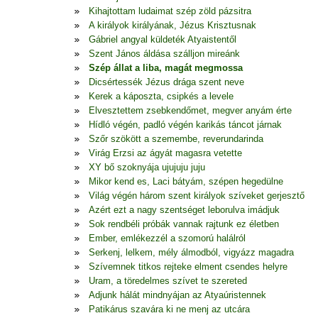
Kihajtottam ludaimat szép zöld pázsitra
A királyok királyának, Jézus Krisztusnak
Gábriel angyal küldeték Atyaistentől
Szent János áldása szálljon mireánk
Szép állat a liba, magát megmossa
Dicsértessék Jézus drága szent neve
Kerek a káposzta, csipkés a levele
Elvesztettem zsebkendőmet, megver anyám érte
Hídló végén, padló végén karikás táncot járnak
Szőr szökött a szemembe, reverundarinda
Virág Erzsi az ágyát magasra vetette
XY bő szoknyája ujujuju juju
Mikor kend es, Laci bátyám, szépen hegedülne
Világ végén három szent királyok szíveket gerjesztő
Azért ezt a nagy szentséget leborulva imádjuk
Sok rendbéli próbák vannak rajtunk ez életben
Ember, emlékezzél a szomorú halálról
Serkenj, lelkem, mély álmodból, vigyázz magadra
Szívemnek titkos rejteke elment csendes helyre
Uram, a töredelmes szívet te szereted
Adjunk hálát mindnyájan az Atyaúristennek
Patikárus szavára ki ne menj az utcára