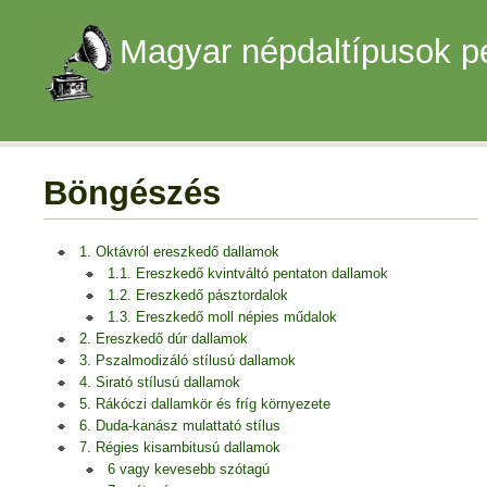
Magyar népdaltípusok p
Böngészés
1. Oktávról ereszkedő dallamok
1.1. Ereszkedő kvintváltó pentaton dallamok
1.2. Ereszkedő pásztordalok
1.3. Ereszkedő moll népies műdalok
2. Ereszkedő dúr dallamok
3. Pszalmodizáló stílusú dallamok
4. Sirató stílusú dallamok
5. Rákóczi dallamkör és fríg környezete
6. Duda-kanász mulattató stílus
7. Régies kisambitusú dallamok
6 vagy kevesebb szótagú