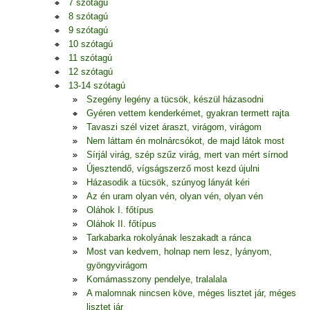
7 szótagú
8 szótagú
9 szótagú
10 szótagú
11 szótagú
12 szótagú
13-14 szótagú
Szegény legény a tücsök, készül házasodni
Gyéren vettem kenderkémet, gyakran termett rajta
Tavaszi szél vizet áraszt, virágom, virágom
Nem láttam én molnárcsókot, de majd látok most
Sírjál virág, szép szűz virág, mert van mért sírnod
Újesztendő, vígságszerző most kezd újulni
Házasodik a tücsök, szúnyog lányát kéri
Az én uram olyan vén, olyan vén, olyan vén
Oláhok I. főtípus
Oláhok II. főtípus
Tarkabarka rokolyának leszakadt a ránca
Most van kedvem, holnap nem lesz, lyányom,
gyöngyvirágom
Komámasszony pendelye, tralalala
A malomnak nincsen köve, méges lisztet jár, méges
lisztet jár