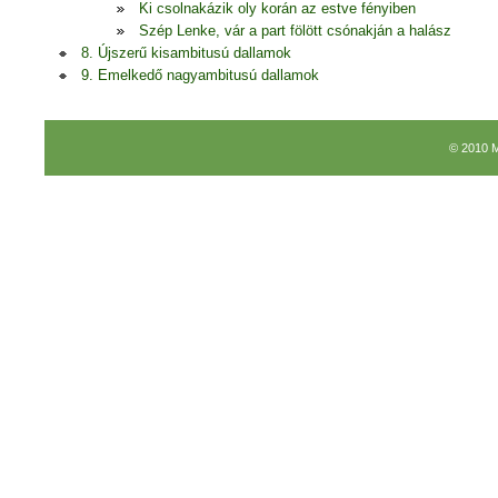
Ki csolnakázik oly korán az estve fényiben
Szép Lenke, vár a part fölött csónakján a halász
8. Újszerű kisambitusú dallamok
9. Emelkedő nagyambitusú dallamok
© 2010 M