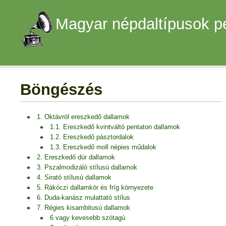
Magyar népdaltípusok p
Böngészés
1. Oktávról ereszkedő dallamok
1.1. Ereszkedő kvintváltó pentaton dallamok
1.2. Ereszkedő pásztordalok
1.3. Ereszkedő moll népies műdalok
2. Ereszkedő dúr dallamok
3. Pszalmodizáló stílusú dallamok
4. Sirató stílusú dallamok
5. Rákóczi dallamkör és fríg környezete
6. Duda-kanász mulattató stílus
7. Régies kisambitusú dallamok
6 vagy kevesebb szótagú