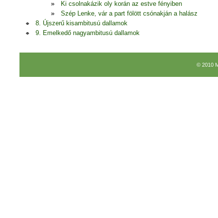
Ki csolnakázik oly korán az estve fényiben
Szép Lenke, vár a part fölött csónakján a halász
8. Újszerű kisambitusú dallamok
9. Emelkedő nagyambitusú dallamok
© 2010 M