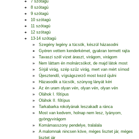
7 szótagú
8 szótagú
9 szótagú
10 szótagú
11 szótagú
12 szótagú
13-14 szótagú
Szegény legény a tücsök, készül házasodni
Gyéren vettem kenderkémet, gyakran termett rajta
Tavaszi szél vizet áraszt, virágom, virágom
Nem láttam én molnárcsókot, de majd látok most
Sírjál virág, szép szűz virág, mert van mért sírnod
Újesztendő, vígságszerző most kezd újulni
Házasodik a tücsök, szúnyog lányát kéri
Az én uram olyan vén, olyan vén, olyan vén
Oláhok I. főtípus
Oláhok II. főtípus
Tarkabarka rokolyának leszakadt a ránca
Most van kedvem, holnap nem lesz, lyányom,
gyöngyvirágom
Komámasszony pendelye, tralalala
A malomnak nincsen köve, méges lisztet jár, méges
lisztet jár