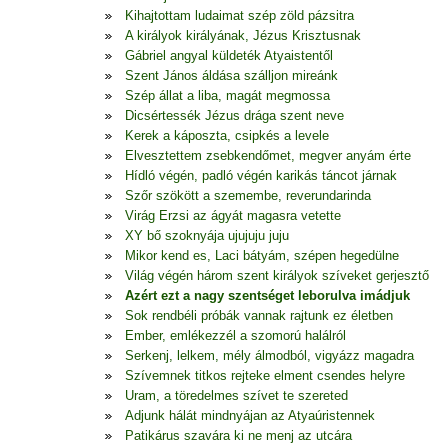
Kihajtottam ludaimat szép zöld pázsitra
A királyok királyának, Jézus Krisztusnak
Gábriel angyal küldeték Atyaistentől
Szent János áldása szálljon mireánk
Szép állat a liba, magát megmossa
Dicsértessék Jézus drága szent neve
Kerek a káposzta, csipkés a levele
Elvesztettem zsebkendőmet, megver anyám érte
Hídló végén, padló végén karikás táncot járnak
Szőr szökött a szemembe, reverundarinda
Virág Erzsi az ágyát magasra vetette
XY bő szoknyája ujujuju juju
Mikor kend es, Laci bátyám, szépen hegedülne
Világ végén három szent királyok szíveket gerjesztő
Azért ezt a nagy szentséget leborulva imádjuk
Sok rendbéli próbák vannak rajtunk ez életben
Ember, emlékezzél a szomorú halálról
Serkenj, lelkem, mély álmodból, vigyázz magadra
Szívemnek titkos rejteke elment csendes helyre
Uram, a töredelmes szívet te szereted
Adjunk hálát mindnyájan az Atyaúristennek
Patikárus szavára ki ne menj az utcára