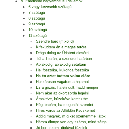
9. Emelkedő nagyambitusú dallamok
6 vagy kevesebb szótagú
7 szótagú
8 szótagú
9 szótagú
10 szótagú
11 szótagú
Szendre báró (mixolíd)
Kifeküdtem én a magas tetőre
Drága dolog az Úristent dicsérni
Túl a Tiszán, a szendrei határban
Ablakodig, ablakodig sétáltam
Hej fosztóka, kukorica fosztóka
Ha én aztat tudtam volna előre
Huszárosan vágatom a hajamat
Ez a gőzös, ha elindult, hadd menjen
Nem akar az ökörcsorda legelni
Árpakéve, búzakéve keresztbe
Régi babám, ha meguntál szeretni
Híres város az Alföldön Kecskemét
Addig megyek, míg két szememmel látok
Három dinnye van egy száron, mind sárga
Jó bort iszom, diófával tüzelek