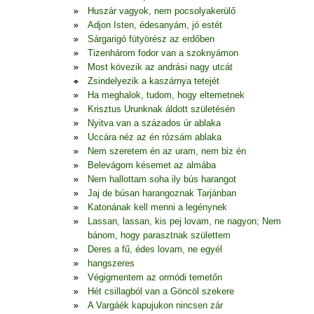
Huszár vagyok, nem pocsolyakerülő
Adjon Isten, édesanyám, jó estét
Sárgarigó fütyörész az erdőben
Tizenhárom fodor van a szoknyámon
Most kövezik az andrási nagy utcát
Zsindelyezik a kaszárnya tetejét
Ha meghalok, tudom, hogy eltemetnek
Krisztus Urunknak áldott születésén
Nyitva van a százados úr ablaka
Uccára néz az én rózsám ablaka
Nem szeretem én az uram, nem biz én
Belevágom késemet az almába
Nem hallottam soha ily bús harangot
Jaj de búsan harangoznak Tarjánban
Katonának kell menni a legénynek
Lassan, lassan, kis pej lovam, ne nagyon; Nem
bánom, hogy parasztnak születtem
Deres a fű, édes lovam, ne egyél
hangszeres
Végigmentem az ormódi temetőn
Hét csillagból van a Göncöl szekere
A Vargáék kapujukon nincsen zár