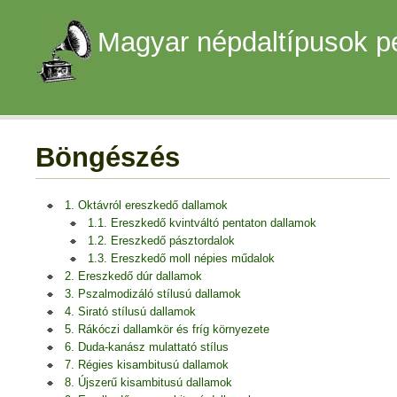
Magyar népdaltípusok p
Böngészés
1. Oktávról ereszkedő dallamok
1.1. Ereszkedő kvintváltó pentaton dallamok
1.2. Ereszkedő pásztordalok
1.3. Ereszkedő moll népies műdalok
2. Ereszkedő dúr dallamok
3. Pszalmodizáló stílusú dallamok
4. Sirató stílusú dallamok
5. Rákóczi dallamkör és fríg környezete
6. Duda-kanász mulattató stílus
7. Régies kisambitusú dallamok
8. Újszerű kisambitusú dallamok