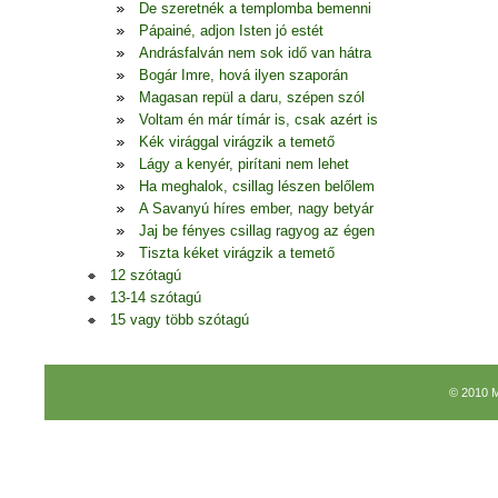
De szeretnék a templomba bemenni
Pápainé, adjon Isten jó estét
Andrásfalván nem sok idő van hátra
Bogár Imre, hová ilyen szaporán
Magasan repül a daru, szépen szól
Voltam én már tímár is, csak azért is
Kék virággal virágzik a temető
Lágy a kenyér, pirítani nem lehet
Ha meghalok, csillag lészen belőlem
A Savanyú híres ember, nagy betyár
Jaj be fényes csillag ragyog az égen
Tiszta kéket virágzik a temető
12 szótagú
13-14 szótagú
15 vagy több szótagú
© 2010 M