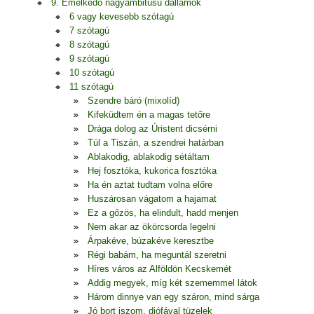
9. Emelkedő nagyambitusú dallamok
6 vagy kevesebb szótagú
7 szótagú
8 szótagú
9 szótagú
10 szótagú
11 szótagú
Szendre báró (mixolíd)
Kifeküdtem én a magas tetőre
Drága dolog az Úristent dicsérni
Túl a Tiszán, a szendrei határban
Ablakodig, ablakodig sétáltam
Hej fosztóka, kukorica fosztóka
Ha én aztat tudtam volna előre
Huszárosan vágatom a hajamat
Ez a gőzös, ha elindult, hadd menjen
Nem akar az ökörcsorda legelni
Árpakéve, búzakéve keresztbe
Régi babám, ha meguntál szeretni
Híres város az Alföldön Kecskemét
Addig megyek, míg két szememmel látok
Három dinnye van egy száron, mind sárga
Jó bort iszom, diófával tüzelek