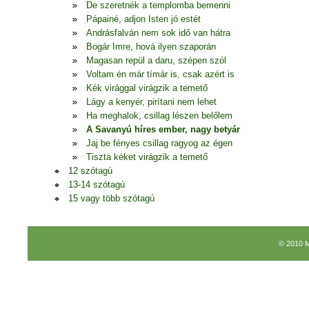
De szeretnék a templomba bemenni
Pápainé, adjon Isten jó estét
Andrásfalván nem sok idő van hátra
Bogár Imre, hová ilyen szaporán
Magasan repül a daru, szépen szól
Voltam én már tímár is, csak azért is
Kék virággal virágzik a temető
Lágy a kenyér, pirítani nem lehet
Ha meghalok, csillag lészen belőlem
A Savanyú híres ember, nagy betyár
Jaj be fényes csillag ragyog az égen
Tiszta kéket virágzik a temető
12 szótagú
13-14 szótagú
15 vagy több szótagú
© 2010 M