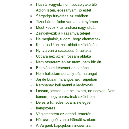
Huszár vagyok, nem pocsolyakerülő
Adjon Isten, édesanyám, jó estét
Sárgarigó fütyörész az erdőben
Tizenhárom fodor van a szoknyámon
Most kövezik az andrási nagy utcát
Zsindelyezik a kaszárnya tetejét
Ha meghalok, tudom, hogy eltemetnek
Krisztus Urunknak áldott születésén
Nyitva van a százados úr ablaka
Uccára néz az én rózsám ablaka
Nem szeretem én az uram, nem biz én
Belevágom késemet az almába
Nem hallottam soha ily bús harangot
Jaj de búsan harangoznak Tarjánban
Katonának kell menni a legénynek
Lassan, lassan, kis pej lovam, ne nagyon; Nem
bánom, hogy parasztnak születtem
Deres a fű, édes lovam, ne egyél
hangszeres
Végigmentem az ormódi temetőn
Hét csillagból van a Göncöl szekere
A Vargáék kapujukon nincsen zár