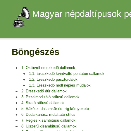
Magyar népdaltípusok p
Böngészés
1. Oktávról ereszkedő dallamok
1.1. Ereszkedő kvintváltó pentaton dallamok
1.2. Ereszkedő pásztordalok
1.3. Ereszkedő moll népies műdalok
2. Ereszkedő dúr dallamok
3. Pszalmodizáló stílusú dallamok
4. Sirató stílusú dallamok
5. Rákóczi dallamkör és fríg környezete
6. Duda-kanász mulattató stílus
7. Régies kisambitusú dallamok
8. Újszerű kisambitusú dallamok