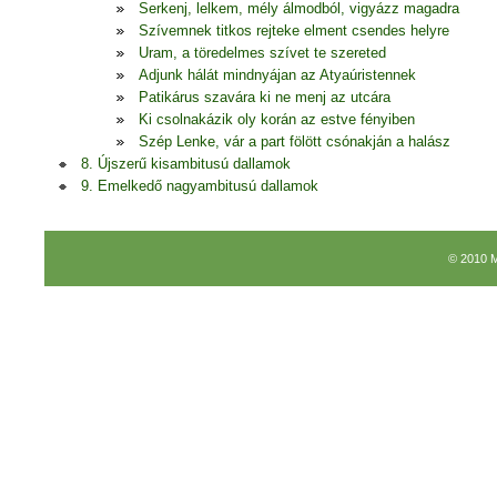
Serkenj, lelkem, mély álmodból, vigyázz magadra
Szívemnek titkos rejteke elment csendes helyre
Uram, a töredelmes szívet te szereted
Adjunk hálát mindnyájan az Atyaúristennek
Patikárus szavára ki ne menj az utcára
Ki csolnakázik oly korán az estve fényiben
Szép Lenke, vár a part fölött csónakján a halász
8. Újszerű kisambitusú dallamok
9. Emelkedő nagyambitusú dallamok
© 2010 M