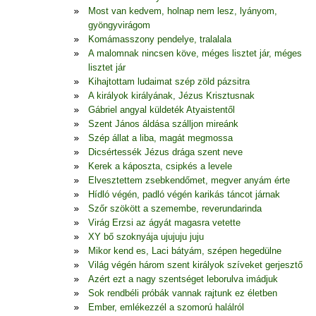
Most van kedvem, holnap nem lesz, lyányom,
gyöngyvirágom
Komámasszony pendelye, tralalala
A malomnak nincsen köve, méges lisztet jár, méges
lisztet jár
Kihajtottam ludaimat szép zöld pázsitra
A királyok királyának, Jézus Krisztusnak
Gábriel angyal küldeték Atyaistentől
Szent János áldása szálljon mireánk
Szép állat a liba, magát megmossa
Dicsértessék Jézus drága szent neve
Kerek a káposzta, csipkés a levele
Elvesztettem zsebkendőmet, megver anyám érte
Hídló végén, padló végén karikás táncot járnak
Szőr szökött a szemembe, reverundarinda
Virág Erzsi az ágyát magasra vetette
XY bő szoknyája ujujuju juju
Mikor kend es, Laci bátyám, szépen hegedülne
Világ végén három szent királyok szíveket gerjesztő
Azért ezt a nagy szentséget leborulva imádjuk
Sok rendbéli próbák vannak rajtunk ez életben
Ember, emlékezzél a szomorú halálról