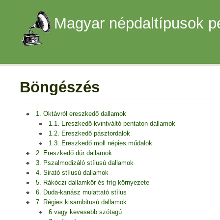
Magyar népdaltípusok p
Böngészés
1. Oktávról ereszkedő dallamok
1.1. Ereszkedő kvintváltó pentaton dallamok
1.2. Ereszkedő pásztordalok
1.3. Ereszkedő moll népies műdalok
2. Ereszkedő dúr dallamok
3. Pszalmodizáló stílusú dallamok
4. Sirató stílusú dallamok
5. Rákóczi dallamkör és fríg környezete
6. Duda-kanász mulattató stílus
7. Régies kisambitusú dallamok
6 vagy kevesebb szótagú