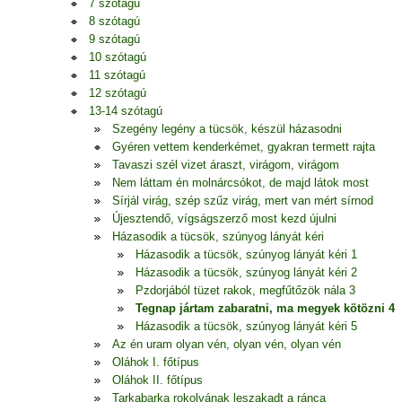
7 szótagú
8 szótagú
9 szótagú
10 szótagú
11 szótagú
12 szótagú
13-14 szótagú
Szegény legény a tücsök, készül házasodni
Gyéren vettem kenderkémet, gyakran termett rajta
Tavaszi szél vizet áraszt, virágom, virágom
Nem láttam én molnárcsókot, de majd látok most
Sírjál virág, szép szűz virág, mert van mért sírnod
Újesztendő, vígságszerző most kezd újulni
Házasodik a tücsök, szúnyog lányát kéri
Házasodik a tücsök, szúnyog lányát kéri 1
Házasodik a tücsök, szúnyog lányát kéri 2
Pzdorjából tüzet rakok, megfűtőzök nála 3
Tegnap jártam zabaratni, ma megyek kötözni 4
Házasodik a tücsök, szúnyog lányát kéri 5
Az én uram olyan vén, olyan vén, olyan vén
Oláhok I. főtípus
Oláhok II. főtípus
Tarkabarka rokolyának leszakadt a ránca