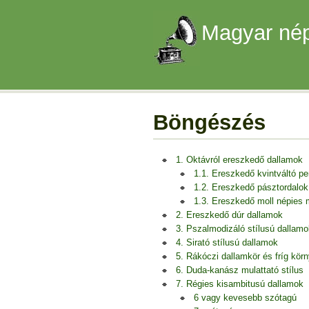
Magyar nép
Böngészés
1. Oktávról ereszkedő dallamok
1.1. Ereszkedő kvintváltó p
1.2. Ereszkedő pásztordalok
1.3. Ereszkedő moll népies
2. Ereszkedő dúr dallamok
3. Pszalmodizáló stílusú dallamo
4. Sirató stílusú dallamok
5. Rákóczi dallamkör és fríg kör
6. Duda-kanász mulattató stílus
7. Régies kisambitusú dallamok
6 vagy kevesebb szótagú