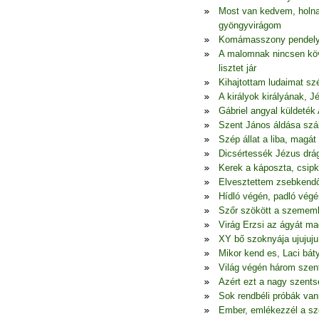
Most van kedvem, holna
gyöngyvirágom
Komámasszony pendelye,
A malomnak nincsen köv
lisztet jár
Kihajtottam ludaimat szé
A királyok királyának, 
Gábriel angyal küldeték 
Szent János áldása szál
Szép állat a liba, mag
Dicsértessék Jézus drá
Kerek a káposzta, csipk
Elvesztettem zsebkend
Hídló végén, padló végé
Szőr szökött a szememb
Virág Erzsi az ágyát ma
XY bő szoknyája ujujuju 
Mikor kend es, Laci bá
Világ végén három szent
Azért ezt a nagy szents
Sok rendbéli próbák van
Ember, emlékezzél a sz