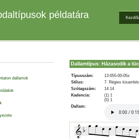
daltípusok példatára
Kezdől
Dallamtípus: Házasodik a tüc
Típusszám:
13-055-00-05x
entaton dallamok
Stílus:
7. Régies kisambit
Szótagszám:
14.14
 műdalok
Kadencia:
(1) 1
(5) 1
k
Dallam:
nyezete