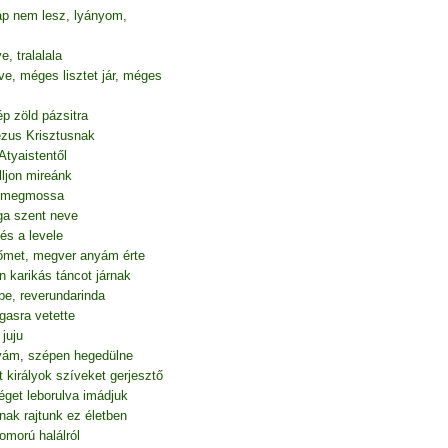
p nem lesz, lyányom,
 tralalala
e, méges lisztet jár, méges
p zöld pázsitra
Jézus Krisztusnak
Atyaistentől
ljon mireánk
át megmossa
ga szent neve
és a levele
őmet, megver anyám érte
n karikás táncot járnak
e, reverundarinda
gasra vetette
juju
tyám, szépen hegedülne
 királyok szíveket gerjesztő
éget leborulva imádjuk
nak rajtunk ez életben
omorú halálról