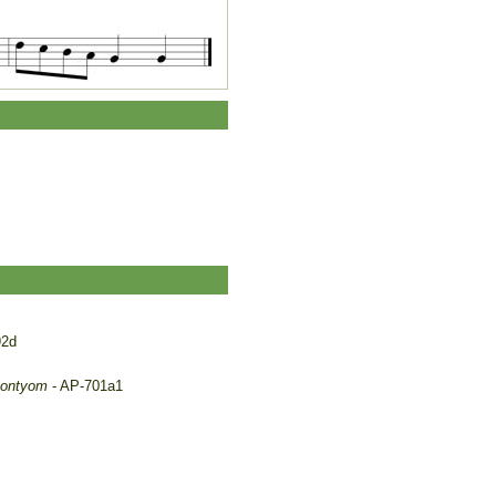
92d
 kontyom
- AP-701a1