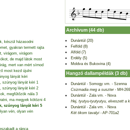
Archívum (44 db)
Dunántúl (20)
k, készül házasodni
Felföld (8)
et, gyakran termett rajta
Alföld (7)
zt, virágom, virágom
Erdély (5)
ókot, de majd látok most
Moldva és Bukovina (4)
virág, mert van mért sírnod
ő most kezd újulni
Hangzó dallampéldák (3 db)
nyog lányát kéri
 szúnyog lányát kéri 1
Dunántúl - Somogy vm. - Szenna
 szúnyog lányát kéri 2
Csizmadia meg a suszter
- MH-26
kok, megfűtőzök nála 3
Dunántúl - Zala vm. - Nova
ratni, ma megyek kötözni 4
Hej, tyutyu-tyutyutyu, elveszett a
, szúnyog lányát kéri 5
Dunántúl - Zala vm. - Nova
lyan vén, olyan vén
Két tikom tavalyi
- AP-701a2
eszakadt a ránca