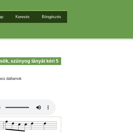
ap
Keresés
Böngészés
sök, szúnyog lányát kéri 5
usú dallamok