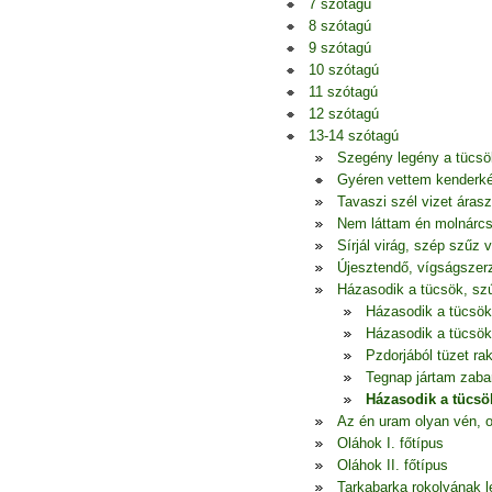
7 szótagú
8 szótagú
9 szótagú
10 szótagú
11 szótagú
12 szótagú
13-14 szótagú
Szegény legény a tücsö
Gyéren vettem kenderkém
Tavaszi szél vizet áras
Nem láttam én molnárcs
Sírjál virág, szép szűz 
Újesztendő, vígságszerz
Házasodik a tücsök, szú
Házasodik a tücsök,
Házasodik a tücsök,
Pzdorjából tüzet ra
Tegnap jártam zaba
Házasodik a tücsök
Az én uram olyan vén, o
Oláhok I. főtípus
Oláhok II. főtípus
Tarkabarka rokolyának l