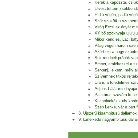
Kerek a káposzta, csipk
Elvesztettem zsebkend
Hídló végén, padló végé
Szőr szökött a szememb
Virág Erzsi az ágyát ma
XY bő szoknyája ujujuju 
Mikor kend es, Laci bá
Világ végén három szent
Azért ezt a nagy szents
Sok rendbéli próbák van
Ember, emlékezzél a sz
Serkenj, lelkem, mély 
Szívemnek titkos rejtek
Uram, a töredelmes szív
Adjunk hálát mindnyájan
Patikárus szavára ki ne
Ki csolnakázik oly korá
Szép Lenke, vár a part f
8. Újszerű kisambitusú dallamok
9. Emelkedő nagyambitusú dall