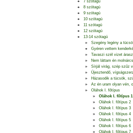
7 szótagú
8 szótagú
9 szótagú
10 szótagú
11 szótagú
12 szótagú
13-14 szótagú
Szegény legény a tücsö
Gyéren vettem kenderkém
Tavaszi szél vizet áras
Nem láttam én molnárcs
Sírjál virág, szép szűz 
Újesztendő, vígságszerz
Házasodik a tücsök, szú
Az én uram olyan vén, o
Oláhok I. főtípus
Oláhok I. főtípus 1
Oláhok I. főtípus 2
Oláhok I. főtípus 3
Oláhok I. főtípus 4
Oláhok I. főtípus 5
Oláhok I. főtípus 6
Oláhok I. főtípus 7