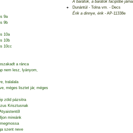
A barátok, a barátok facipőbe járn
Dunántúl - Tolna vm. - Decs
Érik a dinnye, érik
- AP-11338e
us 9a
us 9b
us 10a
us 10b
us 10cc
eszakadt a ránca
p nem lesz, lyányom,
 tralalala
e, méges lisztet jár, méges
p zöld pázsitra
Jézus Krisztusnak
Atyaistentől
ljon mireánk
át megmossa
ga szent neve