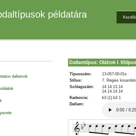
daltípusok példatára
Kezdől
Dallamtípus: Oláhok I. főtípu
Típusszám:
13-057-00-01x
entaton dallamok
Stílus:
7. Régies kisambit
Szótagszám:
14.14.13.14
 műdalok
14.14.14.14
Kadencia:
b3 (1) b3 1
k
Dallam:
nyezete