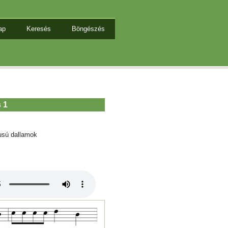
ap
Keresés
Böngészés
s 1
usú dallamok