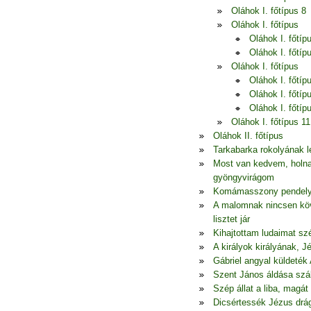
Oláhok I. főtípus 8
Oláhok I. főtípus
Oláhok I. főtíp
Oláhok I. főtíp
Oláhok I. főtípus
Oláhok I. főtíp
Oláhok I. főtíp
Oláhok I. főtíp
Oláhok I. főtípus 11
Oláhok II. főtípus
Tarkabarka rokolyának l
Most van kedvem, holna
gyöngyvirágom
Komámasszony pendelye,
A malomnak nincsen köv
lisztet jár
Kihajtottam ludaimat szé
A királyok királyának, 
Gábriel angyal küldeték 
Szent János áldása szál
Szép állat a liba, mag
Dicsértessék Jézus drá