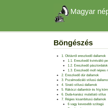
Magyar nép
Böngészés
1. Oktávról ereszkedő dallamok
1.1. Ereszkedő kvintváltó p
1.2. Ereszkedő pásztordalok
1.3. Ereszkedő moll népies
2. Ereszkedő dúr dallamok
3. Pszalmodizáló stílusú dallamo
4. Sirató stílusú dallamok
5. Rákóczi dallamkör és fríg kör
6. Duda-kanász mulattató stílus
7. Régies kisambitusú dallamok
6 vagy kevesebb szótagú