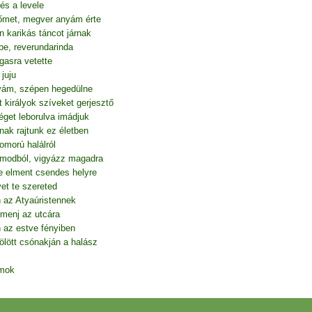
és a levele
őmet, megver anyám érte
n karikás táncot járnak
e, reverundarinda
gasra vetette
juju
tyám, szépen hegedülne
 királyok szíveket gerjesztő
éget leborulva imádjuk
nak rajtunk ez életben
omorú halálról
álmodból, vigyázz magadra
e elment csendes helyre
et te szereted
 az Atyaúristennek
 menj az utcára
n az estve fényiben
ölött csónakján a halász
amok