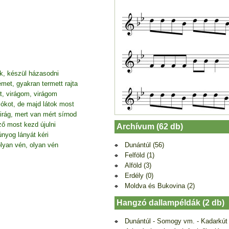
k, készül házasodni
et, gyakran termett rajta
zt, virágom, virágom
ókot, de majd látok most
virág, mert van mért sírnod
ő most kezd újulni
Archívum (62 db)
nyog lányát kéri
Dunántúl (56)
lyan vén, olyan vén
Felföld (1)
Alföld (3)
Erdély (0)
Moldva és Bukovina (2)
Hangzó dallampéldák (2 db)
Dunántúl - Somogy vm. - Kadarkút