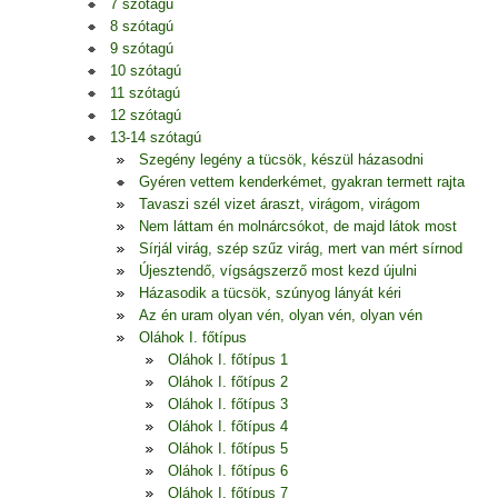
7 szótagú
8 szótagú
9 szótagú
10 szótagú
11 szótagú
12 szótagú
13-14 szótagú
Szegény legény a tücsök, készül házasodni
Gyéren vettem kenderkémet, gyakran termett rajta
Tavaszi szél vizet áraszt, virágom, virágom
Nem láttam én molnárcsókot, de majd látok most
Sírjál virág, szép szűz virág, mert van mért sírnod
Újesztendő, vígságszerző most kezd újulni
Házasodik a tücsök, szúnyog lányát kéri
Az én uram olyan vén, olyan vén, olyan vén
Oláhok I. főtípus
Oláhok I. főtípus 1
Oláhok I. főtípus 2
Oláhok I. főtípus 3
Oláhok I. főtípus 4
Oláhok I. főtípus 5
Oláhok I. főtípus 6
Oláhok I. főtípus 7