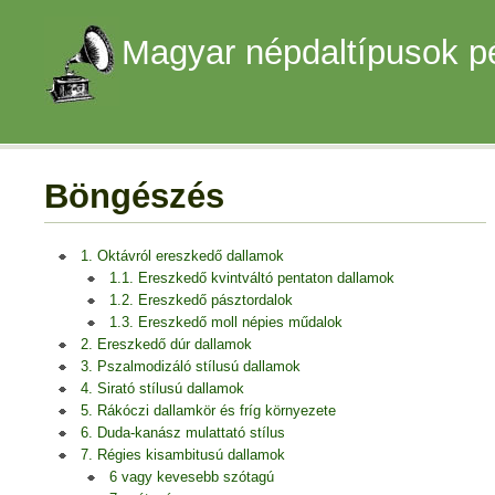
Magyar népdaltípusok p
Böngészés
1. Oktávról ereszkedő dallamok
1.1. Ereszkedő kvintváltó pentaton dallamok
1.2. Ereszkedő pásztordalok
1.3. Ereszkedő moll népies műdalok
2. Ereszkedő dúr dallamok
3. Pszalmodizáló stílusú dallamok
4. Sirató stílusú dallamok
5. Rákóczi dallamkör és fríg környezete
6. Duda-kanász mulattató stílus
7. Régies kisambitusú dallamok
6 vagy kevesebb szótagú