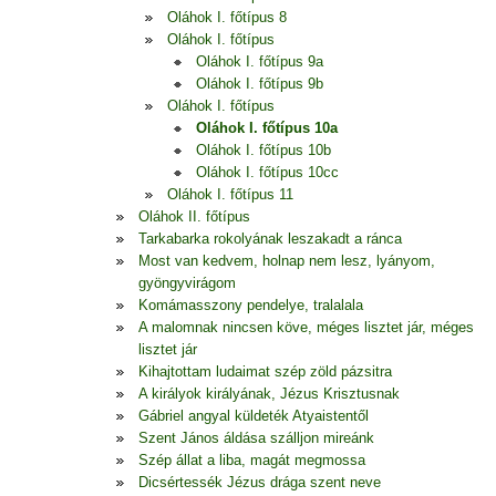
Oláhok I. főtípus 8
Oláhok I. főtípus
Oláhok I. főtípus 9a
Oláhok I. főtípus 9b
Oláhok I. főtípus
Oláhok I. főtípus 10a
Oláhok I. főtípus 10b
Oláhok I. főtípus 10cc
Oláhok I. főtípus 11
Oláhok II. főtípus
Tarkabarka rokolyának leszakadt a ránca
Most van kedvem, holnap nem lesz, lyányom,
gyöngyvirágom
Komámasszony pendelye, tralalala
A malomnak nincsen köve, méges lisztet jár, méges
lisztet jár
Kihajtottam ludaimat szép zöld pázsitra
A királyok királyának, Jézus Krisztusnak
Gábriel angyal küldeték Atyaistentől
Szent János áldása szálljon mireánk
Szép állat a liba, magát megmossa
Dicsértessék Jézus drága szent neve