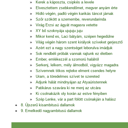
Kerek a káposzta, csipkés a levele
Elvesztettem zsebkendőmet, megver anyám érte
Hídló végén, padló végén karikás táncot járnak
Szőr szökött a szemembe, reverundarinda
Virág Erzsi az ágyát magasra vetette
XY bő szoknyája ujujuju juju
Mikor kend es, Laci bátyám, szépen hegedülne
Világ végén három szent királyok szíveket gerjesztő
Azért ezt a nagy szentséget leborulva imádjuk
Sok rendbéli próbák vannak rajtunk ez életben
Ember, emlékezzél a szomorú halálról
Serkenj, lelkem, mély álmodból, vigyázz magadra
Szívemnek titkos rejteke elment csendes helyre
Uram, a töredelmes szívet te szereted
Adjunk hálát mindnyájan az Atyaúristennek
Patikárus szavára ki ne menj az utcára
Ki csolnakázik oly korán az estve fényiben
Szép Lenke, vár a part fölött csónakján a halász
8. Újszerű kisambitusú dallamok
9. Emelkedő nagyambitusú dallamok