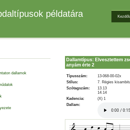
daltípusok példatára
Kezdől
Dallamtípus: Elvesztettem 
anyám érte 2
entaton dallamok
Típusszám:
13-068-00-02x
Stílus:
7. Régies kisambit
 műdalok
Szótagszám:
13.13
14.14
k
Kadencia:
(X) 1
Dallam:
nyezete