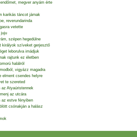
kendőmet, megver anyám érte
n karikás táncot járnak
e, reverundarinda
gasra vetette
juju
tyám, szépen hegedülne
 királyok szíveket gerjesztő
éget leborulva imádjuk
nak rajtunk ez életben
omorú halálról
álmodból, vigyázz magadra
e elment csendes helyre
et te szereted
 az Atyaúristennek
 menj az utcára
n az estve fényiben
ölött csónakján a halász
amok