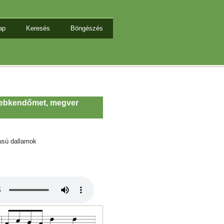
ap
Keresés
Böngészés
zsebkendőmet, megver
usú dallamok