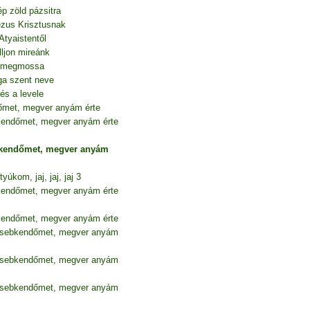
p zöld pázsitra
Jézus Krisztusnak
Atyaistentől
ljon mireánk
át megmossa
ga szent neve
és a levele
őmet, megver anyám érte
kendőmet, megver anyám érte
bkendőmet, megver anyám
yúkom, jaj, jaj, jaj 3
kendőmet, megver anyám érte
kendőmet, megver anyám érte
zsebkendőmet, megver anyám
zsebkendőmet, megver anyám
zsebkendőmet, megver anyám