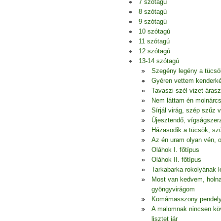
7 szótagú
8 szótagú
9 szótagú
10 szótagú
11 szótagú
12 szótagú
13-14 szótagú
Szegény legény a tücsö
Gyéren vettem kenderkém
Tavaszi szél vizet áras
Nem láttam én molnárcs
Sírjál virág, szép szűz 
Újesztendő, vígságszerz
Házasodik a tücsök, szú
Az én uram olyan vén, o
Oláhok I. főtípus
Oláhok II. főtípus
Tarkabarka rokolyának l
Most van kedvem, holna
gyöngyvirágom
Komámasszony pendelye,
A malomnak nincsen köv
lisztet jár