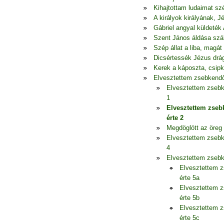
Kihajtottam ludaimat szé
A királyok királyának, 
Gábriel angyal küldeték 
Szent János áldása szál
Szép állat a liba, mag
Dicsértessék Jézus drá
Kerek a káposzta, csipk
Elvesztettem zsebkend
Elvesztettem zseb
1
Elvesztettem zse
érte 2
Megdöglött az öreg t
Elvesztettem zseb
4
Elvesztettem zseb
Elvesztettem 
érte 5a
Elvesztettem 
érte 5b
Elvesztettem 
érte 5c