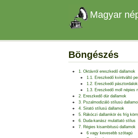
Magyar nép
Böngészés
1. Oktávról ereszkedő dallamok
1.1. Ereszkedő kvintváltó p
1.2. Ereszkedő pásztordalok
1.3. Ereszkedő moll népies
2. Ereszkedő dúr dallamok
3. Pszalmodizáló stílusú dallamo
4. Sirató stílusú dallamok
5. Rákóczi dallamkör és fríg kör
6. Duda-kanász mulattató stílus
7. Régies kisambitusú dallamok
6 vagy kevesebb szótagú