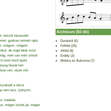
Archívum (50 db)
k, készül házasodni
et, gyakran termett rajta
Dunántúl (6)
zt, virágom, virágom
Felföld (26)
ókot, de majd látok most
Alföld (8)
virág, mert van mért sírnod
Erdély (3)
ő most kezd újulni
Moldva és Bukovina (7)
nyog lányát kéri
lyan vén, olyan vén
eszakadt a ránca
p nem lesz, lyányom,
 tralalala
e, méges lisztet jár, méges