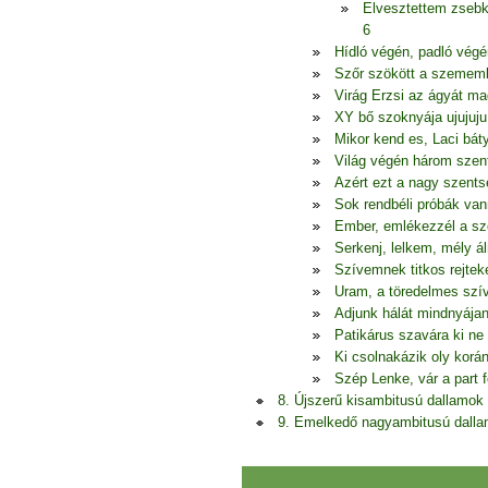
Elvesztettem zseb
6
Hídló végén, padló végé
Szőr szökött a szememb
Virág Erzsi az ágyát ma
XY bő szoknyája ujujuju 
Mikor kend es, Laci bá
Világ végén három szent
Azért ezt a nagy szents
Sok rendbéli próbák van
Ember, emlékezzél a sz
Serkenj, lelkem, mély 
Szívemnek titkos rejtek
Uram, a töredelmes szív
Adjunk hálát mindnyájan
Patikárus szavára ki ne
Ki csolnakázik oly korá
Szép Lenke, vár a part f
8. Újszerű kisambitusú dallamok
9. Emelkedő nagyambitusú dall