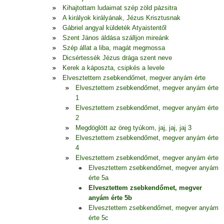
Kihajtottam ludaimat szép zöld pázsitra
A királyok királyának, Jézus Krisztusnak
Gábriel angyal küldeték Atyaistentől
Szent János áldása szálljon mireánk
Szép állat a liba, magát megmossa
Dicsértessék Jézus drága szent neve
Kerek a káposzta, csipkés a levele
Elvesztettem zsebkendőmet, megver anyám érte
Elvesztettem zsebkendőmet, megver anyám érte
1
Elvesztettem zsebkendőmet, megver anyám érte
2
Megdöglött az öreg tyúkom, jaj, jaj, jaj 3
Elvesztettem zsebkendőmet, megver anyám érte
4
Elvesztettem zsebkendőmet, megver anyám érte
Elvesztettem zsebkendőmet, megver anyám
érte 5a
Elvesztettem zsebkendőmet, megver
anyám érte 5b
Elvesztettem zsebkendőmet, megver anyám
érte 5c