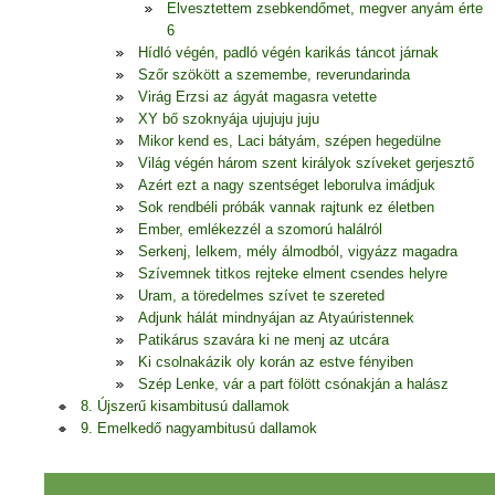
Elvesztettem zsebkendőmet, megver anyám érte
6
Hídló végén, padló végén karikás táncot járnak
Szőr szökött a szemembe, reverundarinda
Virág Erzsi az ágyát magasra vetette
XY bő szoknyája ujujuju juju
Mikor kend es, Laci bátyám, szépen hegedülne
Világ végén három szent királyok szíveket gerjesztő
Azért ezt a nagy szentséget leborulva imádjuk
Sok rendbéli próbák vannak rajtunk ez életben
Ember, emlékezzél a szomorú halálról
Serkenj, lelkem, mély álmodból, vigyázz magadra
Szívemnek titkos rejteke elment csendes helyre
Uram, a töredelmes szívet te szereted
Adjunk hálát mindnyájan az Atyaúristennek
Patikárus szavára ki ne menj az utcára
Ki csolnakázik oly korán az estve fényiben
Szép Lenke, vár a part fölött csónakján a halász
8. Újszerű kisambitusú dallamok
9. Emelkedő nagyambitusú dallamok