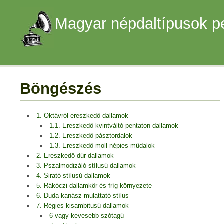
Magyar népdaltípusok p
Böngészés
1. Oktávról ereszkedő dallamok
1.1. Ereszkedő kvintváltó pentaton dallamok
1.2. Ereszkedő pásztordalok
1.3. Ereszkedő moll népies műdalok
2. Ereszkedő dúr dallamok
3. Pszalmodizáló stílusú dallamok
4. Sirató stílusú dallamok
5. Rákóczi dallamkör és fríg környezete
6. Duda-kanász mulattató stílus
7. Régies kisambitusú dallamok
6 vagy kevesebb szótagú