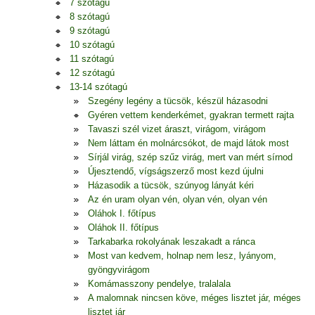
7 szótagú
8 szótagú
9 szótagú
10 szótagú
11 szótagú
12 szótagú
13-14 szótagú
Szegény legény a tücsök, készül házasodni
Gyéren vettem kenderkémet, gyakran termett rajta
Tavaszi szél vizet áraszt, virágom, virágom
Nem láttam én molnárcsókot, de majd látok most
Sírjál virág, szép szűz virág, mert van mért sírnod
Újesztendő, vígságszerző most kezd újulni
Házasodik a tücsök, szúnyog lányát kéri
Az én uram olyan vén, olyan vén, olyan vén
Oláhok I. főtípus
Oláhok II. főtípus
Tarkabarka rokolyának leszakadt a ránca
Most van kedvem, holnap nem lesz, lyányom,
gyöngyvirágom
Komámasszony pendelye, tralalala
A malomnak nincsen köve, méges lisztet jár, méges
lisztet jár