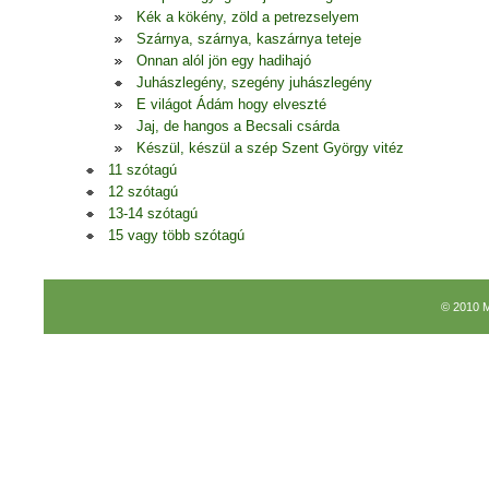
Kék a kökény, zöld a petrezselyem
Szárnya, szárnya, kaszárnya teteje
Onnan alól jön egy hadihajó
Juhászlegény, szegény juhászlegény
E világot Ádám hogy elveszté
Jaj, de hangos a Becsali csárda
Készül, készül a szép Szent György vitéz
11 szótagú
12 szótagú
13-14 szótagú
15 vagy több szótagú
© 2010 M