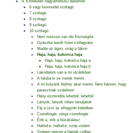
9. Emelkedő nagyambitusú dallamok
6 vagy kevesebb szótagú
7 szótagú
8 szótagú
9 szótagú
10 szótagú
Nem messze van ide Kismargita
Gyászba borult Isten csillagvára
Madár az ágon, virág a fákon
Haja, haja, kukorica haja
Haja, haja, kukorica haja a
Haja, haja, kukorica haja b
Lakodalom van a mi utcánkban
A faluba ki se merek menni
A mi kutyánk férjhez akar menni; Nem bánom, hogy
parasztnak születtem
Hány esztendős lehettél, lehettél
Lányok, lányok rólam tanuljatok
Fáj a szív az elhagyott kebelben
Cserebogár, sárga cserebogár
Érik a, érik a búzakalász
Hallod-e, hallod-e, szép violám
Szépen ragyog a hajnali csillag