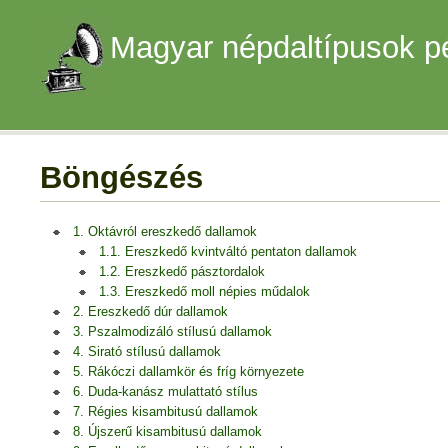
Magyar népdaltípusok p
Böngészés
1. Oktávról ereszkedő dallamok
1.1. Ereszkedő kvintváltó pentaton dallamok
1.2. Ereszkedő pásztordalok
1.3. Ereszkedő moll népies műdalok
2. Ereszkedő dúr dallamok
3. Pszalmodizáló stílusú dallamok
4. Sirató stílusú dallamok
5. Rákóczi dallamkör és fríg környezete
6. Duda-kanász mulattató stílus
7. Régies kisambitusú dallamok
8. Újszerű kisambitusú dallamok