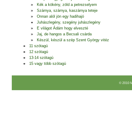
Kék a kökény, zöld a petrezselyem
Szárnya, szárnya, kaszárnya teteje
Onnan alól jön egy hadihajó
Juhászlegény, szegény juhászlegény
E világot Ádám hogy elveszté
Jaj, de hangos a Becsali csárda
Készül, készül a szép Szent György vitéz
11 szótagú
12 szótagú
13-14 szótagú
15 vagy több szótagú
© 2010 M