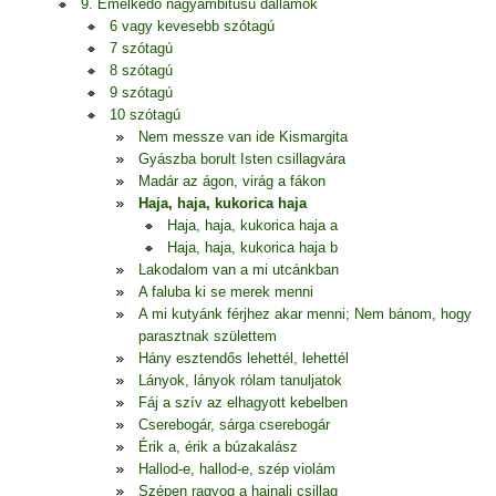
9. Emelkedő nagyambitusú dallamok
6 vagy kevesebb szótagú
7 szótagú
8 szótagú
9 szótagú
10 szótagú
Nem messze van ide Kismargita
Gyászba borult Isten csillagvára
Madár az ágon, virág a fákon
Haja, haja, kukorica haja
Haja, haja, kukorica haja a
Haja, haja, kukorica haja b
Lakodalom van a mi utcánkban
A faluba ki se merek menni
A mi kutyánk férjhez akar menni; Nem bánom, hogy
parasztnak születtem
Hány esztendős lehettél, lehettél
Lányok, lányok rólam tanuljatok
Fáj a szív az elhagyott kebelben
Cserebogár, sárga cserebogár
Érik a, érik a búzakalász
Hallod-e, hallod-e, szép violám
Szépen ragyog a hajnali csillag