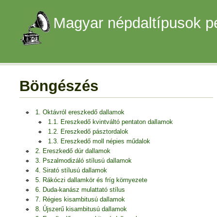
Magyar népdaltípusok p
Böngészés
1. Oktávról ereszkedő dallamok
1.1. Ereszkedő kvintváltó pentaton dallamok
1.2. Ereszkedő pásztordalok
1.3. Ereszkedő moll népies műdalok
2. Ereszkedő dúr dallamok
3. Pszalmodizáló stílusú dallamok
4. Sirató stílusú dallamok
5. Rákóczi dallamkör és fríg környezete
6. Duda-kanász mulattató stílus
7. Régies kisambitusú dallamok
8. Újszerű kisambitusú dallamok