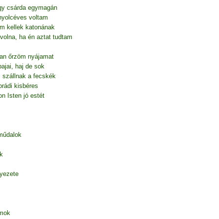
egy csárda egymagán
nyolcéves voltam
em kellek katonának
volna, ha én aztat tudtam
gan őrzöm nyájamat
ajai, haj de sok
is szállnak a fecskék
rádi kisbéres
n Isten jó estét
 műdalok
k
nyezete
amok