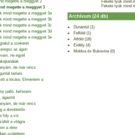
nd megette a meggyet 2
Fekete tyúk mind 
Fekete tyúk mind 
ind megette a meggyet 3
úk mind megette a meggyet 3a
Archívum (24 db)
úk mind megette a meggyet 3b
úk mind megette a meggyet 3c
Dunántúl (1)
úk mind megette a meggyet 3d
Felföld (1)
úk mind megette a meggyet 3e
Alföld (18)
grakd a szekeret
Erdély (4)
seregsz az ágon
Moldva és Bukovina (0)
lovam, ne egyél
akajtanálak
anyám, de már nincs
ntál tartani
tt a lócára; Elmentem a
ny palló, bel'esem
, ágastól
anyám, de már nincs
g a dombtetőn
 foly a víz
ltél a világra
em a rétre
őben születtem