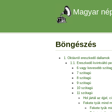
Magyar nép
Böngészés
1. Oktávról ereszkedő dallamok
1.1. Ereszkedő kvintváltó p
6 vagy kevesebb szóta
7 szótagú
8 szótagú
9 szótagú
10 szótagú
11 szótagú
Hol jártál az éjjel,
Fekete tyúk mind m
Fekete tyúk mi