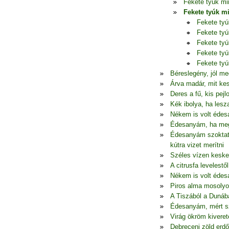
Fekete tyúk mi
Fekete tyúk m
Fekete ty
Fekete ty
Fekete ty
Fekete ty
Fekete ty
Béreslegény, jól me
Árva madár, mit ke
Deres a fű, kis pej
Kék ibolya, ha lesz
Nékem is volt édes
Édesanyám, ha megu
Édesanyám szoktato
kútra vizet merítni
Széles vízen keske
A citrusfa levelestől
Nékem is volt édes
Piros alma mosolyo
A Tiszából a Dunába
Édesanyám, mért szü
Virág ökröm kiveret
Debreceni zöld erd