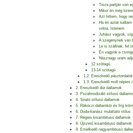
Tisza partján van 
Mikor én még tizen
Azt hittem, hogy n
Ha én aztat tudtam 
volna, Istenem
Juhász vagyok, ví
A szegénynek van b
Le is szállnak, fel 
Én vagyok a csongo
Násznagy uram adjo
12 szótagú
13-14 szótagú
1.2. Ereszkedő pásztordalok
1.3. Ereszkedő moll népies
2. Ereszkedő dúr dallamok
3. Pszalmodizáló stílusú dallamo
4. Sirató stílusú dallamok
5. Rákóczi dallamkör és fríg kör
6. Duda-kanász mulattató stílus
7. Régies kisambitusú dallamok
8. Újszerű kisambitusú dallamok
9. Emelkedő nagyambitusú dall