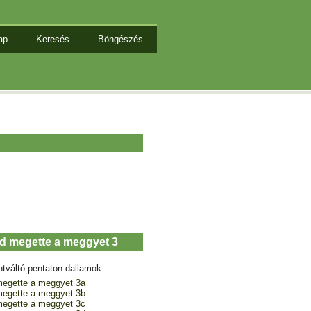
ap
Keresés
Böngészés
nd megette a meggyet 3
ntváltó pentaton dallamok
megette a meggyet 3a
megette a meggyet 3b
megette a meggyet 3c