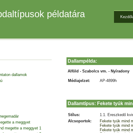
daltípusok példatára
Kezdől
Dallampélda:
Alföld - Szabolcs vm. - Nyíradony
entaton dallamok
Médiajelzet:
AP-4899h
gú
Dallamtípus: Fekete tyúk mi
Stílus:
1.1. Ereszkedő kvi
 cinegemadár
Alcsoportok:
Fekete tyúk mind 
egette a meggyet
Fekete tyúk mind 
nd megette a meggyet 1
Fekete tyúk mind 