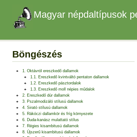
Magyar népdaltípusok p
Böngészés
1. Oktávról ereszkedő dallamok
1.1. Ereszkedő kvintváltó pentaton dallamok
1.2. Ereszkedő pásztordalok
1.3. Ereszkedő moll népies műdalok
2. Ereszkedő dúr dallamok
3. Pszalmodizáló stílusú dallamok
4. Sirató stílusú dallamok
5. Rákóczi dallamkör és fríg környezete
6. Duda-kanász mulattató stílus
7. Régies kisambitusú dallamok
8. Újszerű kisambitusú dallamok