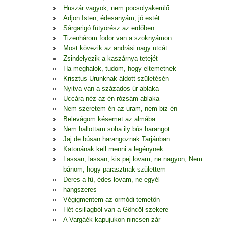
Huszár vagyok, nem pocsolyakerülő
Adjon Isten, édesanyám, jó estét
Sárgarigó fütyörész az erdőben
Tizenhárom fodor van a szoknyámon
Most kövezik az andrási nagy utcát
Zsindelyezik a kaszárnya tetejét
Ha meghalok, tudom, hogy eltemetnek
Krisztus Urunknak áldott születésén
Nyitva van a százados úr ablaka
Uccára néz az én rózsám ablaka
Nem szeretem én az uram, nem biz én
Belevágom késemet az almába
Nem hallottam soha ily bús harangot
Jaj de búsan harangoznak Tarjánban
Katonának kell menni a legénynek
Lassan, lassan, kis pej lovam, ne nagyon; Nem
bánom, hogy parasztnak születtem
Deres a fű, édes lovam, ne egyél
hangszeres
Végigmentem az ormódi temetőn
Hét csillagból van a Göncöl szekere
A Vargáék kapujukon nincsen zár