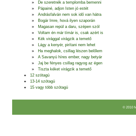
De szeretnék a templomba bemenni
Pápainé, adjon Isten jó estét
Andrásfalván nem sok idő van hátra
Bogár Imre, hová ilyen szaporán
Magasan repül a daru, szépen szól
Voltam én már tímár is, csak azért is
Kék virággal virágzik a temető
Lágy a kenyér, pirítani nem lehet
Ha meghalok, csillag lészen belőlem
A Savanyú híres ember, nagy betyár
Jaj be fényes csillag ragyog az égen
Tiszta kéket virágzik a temető
12 szótagú
13-14 szótagú
15 vagy több szótagú
© 2010 M