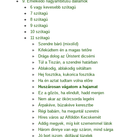
9. Emelkedő nagyambitusú dallamok
6 vagy kevesebb szótagú
7 szótagú
8 szótagú
9 szótagú
10 szótagú
11 szótagú
Szendre báró (mixolíd)
Kifeküdtem én a magas tetőre
Drága dolog az Úristent dicsérni
Túl a Tiszán, a szendrei határban
Ablakodig, ablakodig sétáltam
Hej fosztóka, kukorica fosztóka
Ha én aztat tudtam volna előre
Huszárosan vágatom a hajamat
Ez a gőzös, ha elindult, hadd menjen
Nem akar az ökörcsorda legelni
Árpakéve, búzakéve keresztbe
Régi babám, ha meguntál szeretni
Híres város az Alföldön Kecskemét
Addig megyek, míg két szememmel látok
Három dinnye van egy száron, mind sárga
Jó bort iszom, diófával tüzelek