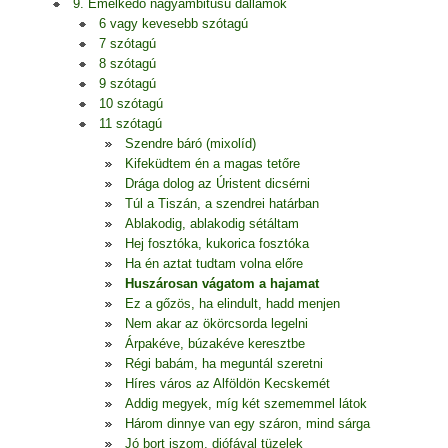
9. Emelkedő nagyambitusú dallamok
6 vagy kevesebb szótagú
7 szótagú
8 szótagú
9 szótagú
10 szótagú
11 szótagú
Szendre báró (mixolíd)
Kifeküdtem én a magas tetőre
Drága dolog az Úristent dicsérni
Túl a Tiszán, a szendrei határban
Ablakodig, ablakodig sétáltam
Hej fosztóka, kukorica fosztóka
Ha én aztat tudtam volna előre
Huszárosan vágatom a hajamat
Ez a gőzös, ha elindult, hadd menjen
Nem akar az ökörcsorda legelni
Árpakéve, búzakéve keresztbe
Régi babám, ha meguntál szeretni
Híres város az Alföldön Kecskemét
Addig megyek, míg két szememmel látok
Három dinnye van egy száron, mind sárga
Jó bort iszom, diófával tüzelek