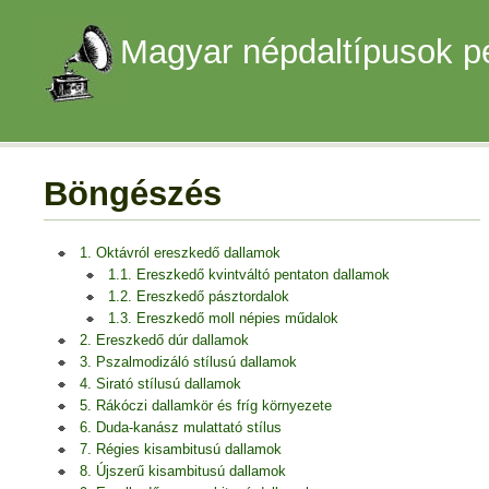
Magyar népdaltípusok p
Böngészés
1. Oktávról ereszkedő dallamok
1.1. Ereszkedő kvintváltó pentaton dallamok
1.2. Ereszkedő pásztordalok
1.3. Ereszkedő moll népies műdalok
2. Ereszkedő dúr dallamok
3. Pszalmodizáló stílusú dallamok
4. Sirató stílusú dallamok
5. Rákóczi dallamkör és fríg környezete
6. Duda-kanász mulattató stílus
7. Régies kisambitusú dallamok
8. Újszerű kisambitusú dallamok