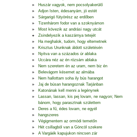
Huszár vagyok, nem pocsolyakerülő
Adjon Isten, édesanyám, jó estét
Sárgarigó fütyörész az erdőben
Tizenhárom fodor van a szoknyámon
Most kövezik az andrási nagy utcát
Zsindelyezik a kaszárnya tetejét
Ha meghalok, tudom, hogy eltemetnek
Krisztus Urunknak áldott születésén
Nyitva van a százados úr ablaka
Uccára néz az én rózsám ablaka
Nem szeretem én az uram, nem biz én
Belevágom késemet az almába
Nem hallottam soha ily bús harangot
Jaj de búsan harangoznak Tarjánban
Katonának kell menni a legénynek
Lassan, lassan, kis pej lovam, ne nagyon; Nem
bánom, hogy parasztnak születtem
Deres a fű, édes lovam, ne egyél
hangszeres
Végigmentem az ormódi temetőn
Hét csillagból van a Göncöl szekere
A Vargáék kapujukon nincsen zár