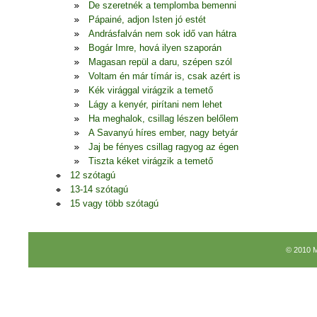
De szeretnék a templomba bemenni
Pápainé, adjon Isten jó estét
Andrásfalván nem sok idő van hátra
Bogár Imre, hová ilyen szaporán
Magasan repül a daru, szépen szól
Voltam én már tímár is, csak azért is
Kék virággal virágzik a temető
Lágy a kenyér, pirítani nem lehet
Ha meghalok, csillag lészen belőlem
A Savanyú híres ember, nagy betyár
Jaj be fényes csillag ragyog az égen
Tiszta kéket virágzik a temető
12 szótagú
13-14 szótagú
15 vagy több szótagú
© 2010 M