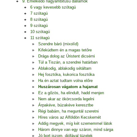
9. Emelkedő nagyambitusú dallamok
6 vagy kevesebb szótagú
7 szótagú
8 szótagú
9 szótagú
10 szótagú
11 szótagú
Szendre báró (mixolíd)
Kifeküdtem én a magas tetőre
Drága dolog az Úristent dicsérni
Túl a Tiszán, a szendrei határban
Ablakodig, ablakodig sétáltam
Hej fosztóka, kukorica fosztóka
Ha én aztat tudtam volna előre
Huszárosan vágatom a hajamat
Ez a gőzös, ha elindult, hadd menjen
Nem akar az ökörcsorda legelni
Árpakéve, búzakéve keresztbe
Régi babám, ha meguntál szeretni
Híres város az Alföldön Kecskemét
Addig megyek, míg két szememmel látok
Három dinnye van egy száron, mind sárga
Jó bort iszom, diófával tüzelek