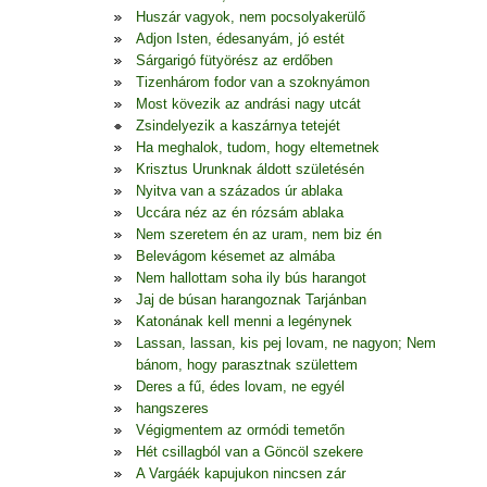
Huszár vagyok, nem pocsolyakerülő
Adjon Isten, édesanyám, jó estét
Sárgarigó fütyörész az erdőben
Tizenhárom fodor van a szoknyámon
Most kövezik az andrási nagy utcát
Zsindelyezik a kaszárnya tetejét
Ha meghalok, tudom, hogy eltemetnek
Krisztus Urunknak áldott születésén
Nyitva van a százados úr ablaka
Uccára néz az én rózsám ablaka
Nem szeretem én az uram, nem biz én
Belevágom késemet az almába
Nem hallottam soha ily bús harangot
Jaj de búsan harangoznak Tarjánban
Katonának kell menni a legénynek
Lassan, lassan, kis pej lovam, ne nagyon; Nem
bánom, hogy parasztnak születtem
Deres a fű, édes lovam, ne egyél
hangszeres
Végigmentem az ormódi temetőn
Hét csillagból van a Göncöl szekere
A Vargáék kapujukon nincsen zár