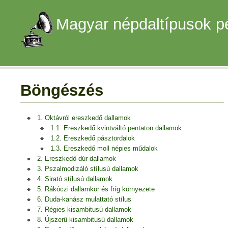
Magyar népdaltípusok p
Böngészés
1. Oktávról ereszkedő dallamok
1.1. Ereszkedő kvintváltó pentaton dallamok
1.2. Ereszkedő pásztordalok
1.3. Ereszkedő moll népies műdalok
2. Ereszkedő dúr dallamok
3. Pszalmodizáló stílusú dallamok
4. Sirató stílusú dallamok
5. Rákóczi dallamkör és fríg környezete
6. Duda-kanász mulattató stílus
7. Régies kisambitusú dallamok
8. Újszerű kisambitusú dallamok