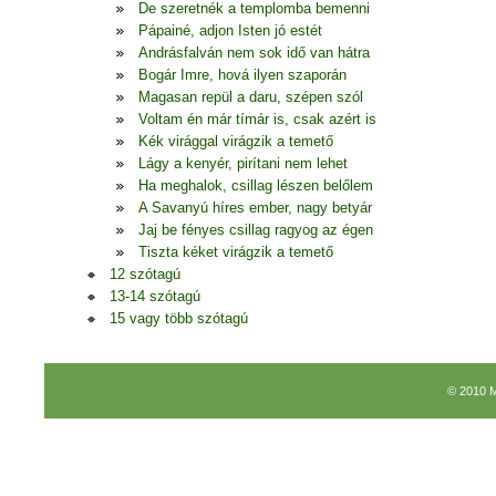
De szeretnék a templomba bemenni
Pápainé, adjon Isten jó estét
Andrásfalván nem sok idő van hátra
Bogár Imre, hová ilyen szaporán
Magasan repül a daru, szépen szól
Voltam én már tímár is, csak azért is
Kék virággal virágzik a temető
Lágy a kenyér, pirítani nem lehet
Ha meghalok, csillag lészen belőlem
A Savanyú híres ember, nagy betyár
Jaj be fényes csillag ragyog az égen
Tiszta kéket virágzik a temető
12 szótagú
13-14 szótagú
15 vagy több szótagú
© 2010 M