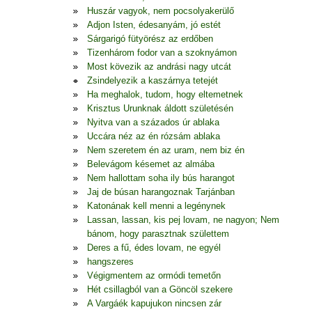
Huszár vagyok, nem pocsolyakerülő
Adjon Isten, édesanyám, jó estét
Sárgarigó fütyörész az erdőben
Tizenhárom fodor van a szoknyámon
Most kövezik az andrási nagy utcát
Zsindelyezik a kaszárnya tetejét
Ha meghalok, tudom, hogy eltemetnek
Krisztus Urunknak áldott születésén
Nyitva van a százados úr ablaka
Uccára néz az én rózsám ablaka
Nem szeretem én az uram, nem biz én
Belevágom késemet az almába
Nem hallottam soha ily bús harangot
Jaj de búsan harangoznak Tarjánban
Katonának kell menni a legénynek
Lassan, lassan, kis pej lovam, ne nagyon; Nem
bánom, hogy parasztnak születtem
Deres a fű, édes lovam, ne egyél
hangszeres
Végigmentem az ormódi temetőn
Hét csillagból van a Göncöl szekere
A Vargáék kapujukon nincsen zár