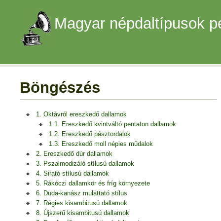
Magyar népdaltípusok p
Böngészés
1. Oktávról ereszkedő dallamok
1.1. Ereszkedő kvintváltó pentaton dallamok
1.2. Ereszkedő pásztordalok
1.3. Ereszkedő moll népies műdalok
2. Ereszkedő dúr dallamok
3. Pszalmodizáló stílusú dallamok
4. Sirató stílusú dallamok
5. Rákóczi dallamkör és fríg környezete
6. Duda-kanász mulattató stílus
7. Régies kisambitusú dallamok
8. Újszerű kisambitusú dallamok