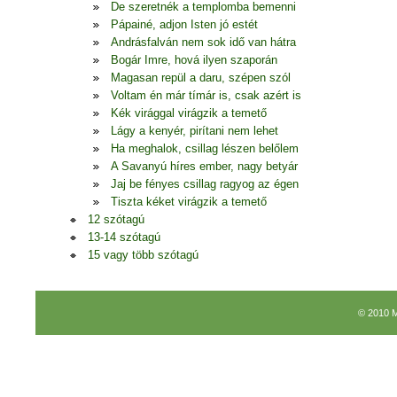
De szeretnék a templomba bemenni
Pápainé, adjon Isten jó estét
Andrásfalván nem sok idő van hátra
Bogár Imre, hová ilyen szaporán
Magasan repül a daru, szépen szól
Voltam én már tímár is, csak azért is
Kék virággal virágzik a temető
Lágy a kenyér, pirítani nem lehet
Ha meghalok, csillag lészen belőlem
A Savanyú híres ember, nagy betyár
Jaj be fényes csillag ragyog az égen
Tiszta kéket virágzik a temető
12 szótagú
13-14 szótagú
15 vagy több szótagú
© 2010 M