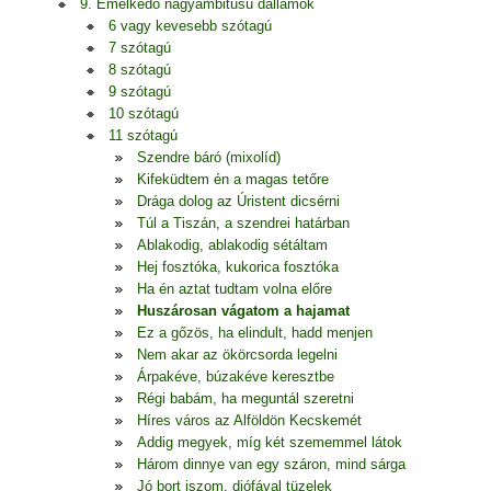
9. Emelkedő nagyambitusú dallamok
6 vagy kevesebb szótagú
7 szótagú
8 szótagú
9 szótagú
10 szótagú
11 szótagú
Szendre báró (mixolíd)
Kifeküdtem én a magas tetőre
Drága dolog az Úristent dicsérni
Túl a Tiszán, a szendrei határban
Ablakodig, ablakodig sétáltam
Hej fosztóka, kukorica fosztóka
Ha én aztat tudtam volna előre
Huszárosan vágatom a hajamat
Ez a gőzös, ha elindult, hadd menjen
Nem akar az ökörcsorda legelni
Árpakéve, búzakéve keresztbe
Régi babám, ha meguntál szeretni
Híres város az Alföldön Kecskemét
Addig megyek, míg két szememmel látok
Három dinnye van egy száron, mind sárga
Jó bort iszom, diófával tüzelek