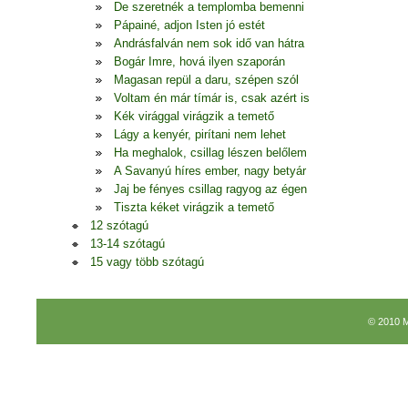
De szeretnék a templomba bemenni
Pápainé, adjon Isten jó estét
Andrásfalván nem sok idő van hátra
Bogár Imre, hová ilyen szaporán
Magasan repül a daru, szépen szól
Voltam én már tímár is, csak azért is
Kék virággal virágzik a temető
Lágy a kenyér, pirítani nem lehet
Ha meghalok, csillag lészen belőlem
A Savanyú híres ember, nagy betyár
Jaj be fényes csillag ragyog az égen
Tiszta kéket virágzik a temető
12 szótagú
13-14 szótagú
15 vagy több szótagú
© 2010 M