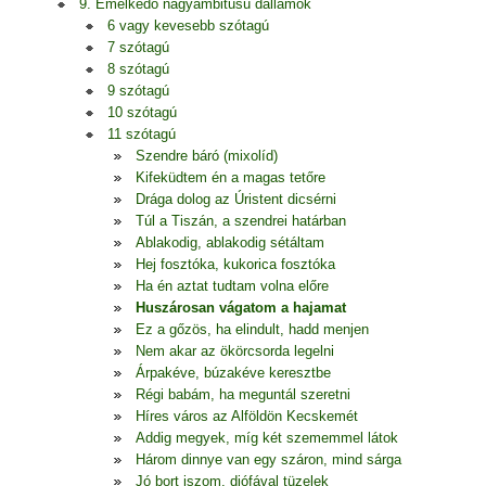
9. Emelkedő nagyambitusú dallamok
6 vagy kevesebb szótagú
7 szótagú
8 szótagú
9 szótagú
10 szótagú
11 szótagú
Szendre báró (mixolíd)
Kifeküdtem én a magas tetőre
Drága dolog az Úristent dicsérni
Túl a Tiszán, a szendrei határban
Ablakodig, ablakodig sétáltam
Hej fosztóka, kukorica fosztóka
Ha én aztat tudtam volna előre
Huszárosan vágatom a hajamat
Ez a gőzös, ha elindult, hadd menjen
Nem akar az ökörcsorda legelni
Árpakéve, búzakéve keresztbe
Régi babám, ha meguntál szeretni
Híres város az Alföldön Kecskemét
Addig megyek, míg két szememmel látok
Három dinnye van egy száron, mind sárga
Jó bort iszom, diófával tüzelek