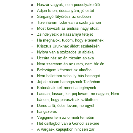
Huszár vagyok, nem pocsolyakerülő
Adjon Isten, édesanyám, jó estét
Sárgarigó fütyörész az erdőben
Tizenhárom fodor van a szoknyámon
Most kövezik az andrási nagy utcát
Zsindelyezik a kaszárnya tetejét
Ha meghalok, tudom, hogy eltemetnek
Krisztus Urunknak áldott születésén
Nyitva van a százados úr ablaka
Uccára néz az én rózsám ablaka
Nem szeretem én az uram, nem biz én
Belevágom késemet az almába
Nem hallottam soha ily bús harangot
Jaj de búsan harangoznak Tarjánban
Katonának kell menni a legénynek
Lassan, lassan, kis pej lovam, ne nagyon; Nem
bánom, hogy parasztnak születtem
Deres a fű, édes lovam, ne egyél
hangszeres
Végigmentem az ormódi temetőn
Hét csillagból van a Göncöl szekere
A Vargáék kapujukon nincsen zár