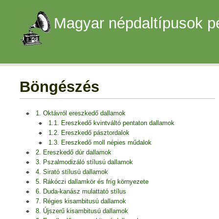
Magyar népdaltípusok p
Böngészés
1. Oktávról ereszkedő dallamok
1.1. Ereszkedő kvintváltó pentaton dallamok
1.2. Ereszkedő pásztordalok
1.3. Ereszkedő moll népies műdalok
2. Ereszkedő dúr dallamok
3. Pszalmodizáló stílusú dallamok
4. Sirató stílusú dallamok
5. Rákóczi dallamkör és fríg környezete
6. Duda-kanász mulattató stílus
7. Régies kisambitusú dallamok
8. Újszerű kisambitusú dallamok