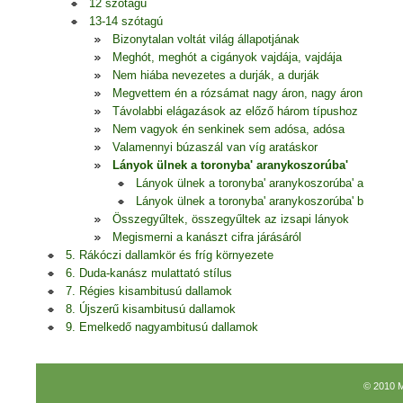
12 szótagú
13-14 szótagú
Bizonytalan voltát világ állapotjának
Meghót, meghót a cigányok vajdája, vajdája
Nem hiába nevezetes a durják, a durják
Megvettem én a rózsámat nagy áron, nagy áron
Távolabbi elágazások az előző három típushoz
Nem vagyok én senkinek sem adósa, adósa
Valamennyi búzaszál van víg aratáskor
Lányok ülnek a toronyba' aranykoszorúba'
Lányok ülnek a toronyba' aranykoszorúba' a
Lányok ülnek a toronyba' aranykoszorúba' b
Összegyűltek, összegyűltek az izsapi lányok
Megismerni a kanászt cifra járásáról
5. Rákóczi dallamkör és fríg környezete
6. Duda-kanász mulattató stílus
7. Régies kisambitusú dallamok
8. Újszerű kisambitusú dallamok
9. Emelkedő nagyambitusú dallamok
© 2010 M