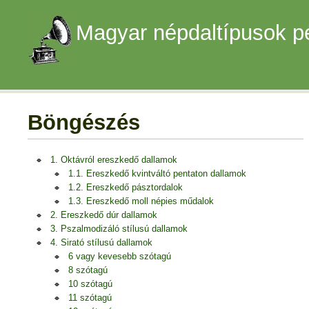
Magyar népdaltípusok p
Böngészés
1. Oktávról ereszkedő dallamok
1.1. Ereszkedő kvintváltó pentaton dallamok
1.2. Ereszkedő pásztordalok
1.3. Ereszkedő moll népies műdalok
2. Ereszkedő dúr dallamok
3. Pszalmodizáló stílusú dallamok
4. Sirató stílusú dallamok
6 vagy kevesebb szótagú
8 szótagú
10 szótagú
11 szótagú