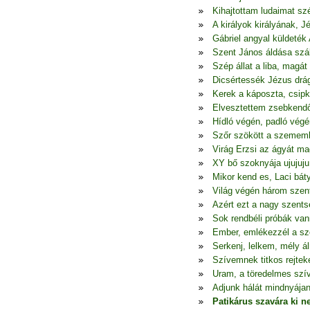
Kihajtottam ludaimat szé
A királyok királyának, 
Gábriel angyal küldeték 
Szent János áldása szál
Szép állat a liba, mag
Dicsértessék Jézus drá
Kerek a káposzta, csipk
Elvesztettem zsebkend
Hídló végén, padló végé
Szőr szökött a szememb
Virág Erzsi az ágyát ma
XY bő szoknyája ujujuju 
Mikor kend es, Laci bá
Világ végén három szent
Azért ezt a nagy szents
Sok rendbéli próbák van
Ember, emlékezzél a sz
Serkenj, lelkem, mély 
Szívemnek titkos rejtek
Uram, a töredelmes szív
Adjunk hálát mindnyájan
Patikárus szavára ki n