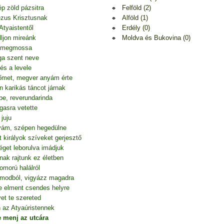
Felföld (2)
p zöld pázsitra
Alföld (1)
Jézus Krisztusnak
Erdély (0)
Atyaistentől
Moldva és Bukovina (0)
ljon mireánk
át megmossa
ga szent neve
és a levele
őmet, megver anyám érte
n karikás táncot járnak
e, reverundarinda
gasra vetette
juju
tyám, szépen hegedülne
 királyok szíveket gerjesztő
éget leborulva imádjuk
nak rajtunk ez életben
omorú halálról
álmodból, vigyázz magadra
e elment csendes helyre
et te szereted
 az Atyaúristennek
e menj az utcára