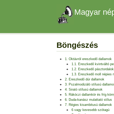
Magyar nép
Böngészés
1. Oktávról ereszkedő dallamok
1.1. Ereszkedő kvintváltó p
1.2. Ereszkedő pásztordalok
1.3. Ereszkedő moll népies
2. Ereszkedő dúr dallamok
3. Pszalmodizáló stílusú dallamo
4. Sirató stílusú dallamok
5. Rákóczi dallamkör és fríg kör
6. Duda-kanász mulattató stílus
7. Régies kisambitusú dallamok
6 vagy kevesebb szótagú