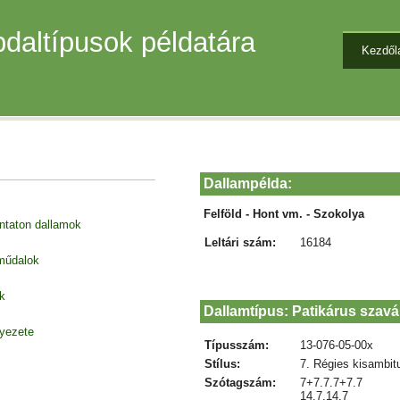
daltípusok példatára
Kezdől
Dallampélda:
Felföld - Hont vm. - Szokolya
entaton dallamok
Leltári szám:
16184
 műdalok
k
Dallamtípus: Patikárus szavá
nyezete
Típusszám:
13-076-05-00x
Stílus:
7. Régies kisambit
Szótagszám:
7+7.7.7+7.7
14.7.14.7