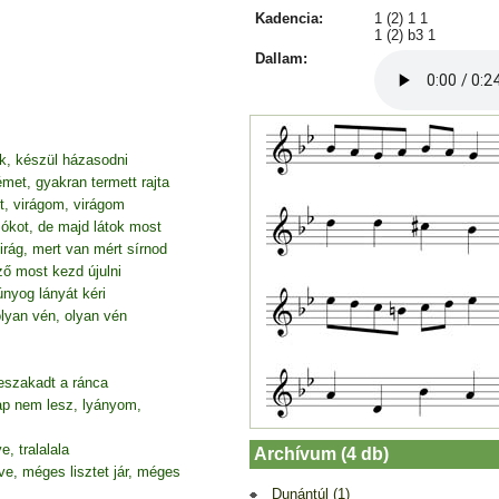
Kadencia:
1 (2) 1 1
1 (2) b3 1
Dallam:
k, készül házasodni
et, gyakran termett rajta
zt, virágom, virágom
ókot, de majd látok most
virág, mert van mért sírnod
ő most kezd újulni
nyog lányát kéri
lyan vén, olyan vén
eszakadt a ránca
p nem lesz, lyányom,
 tralalala
Archívum (4 db)
e, méges lisztet jár, méges
Dunántúl (1)