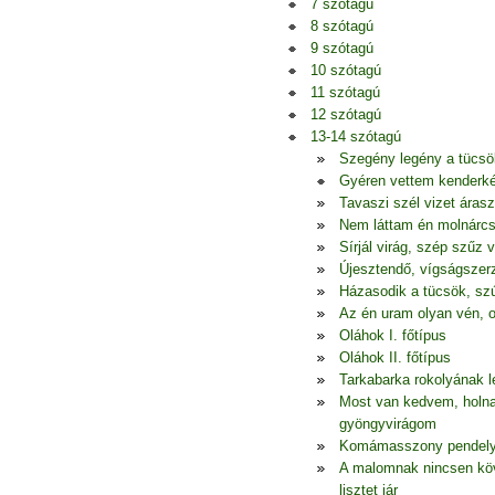
7 szótagú
8 szótagú
9 szótagú
10 szótagú
11 szótagú
12 szótagú
13-14 szótagú
Szegény legény a tücsö
Gyéren vettem kenderkém
Tavaszi szél vizet áras
Nem láttam én molnárcs
Sírjál virág, szép szűz 
Újesztendő, vígságszerz
Házasodik a tücsök, szú
Az én uram olyan vén, o
Oláhok I. főtípus
Oláhok II. főtípus
Tarkabarka rokolyának l
Most van kedvem, holna
gyöngyvirágom
Komámasszony pendelye,
A malomnak nincsen köv
lisztet jár