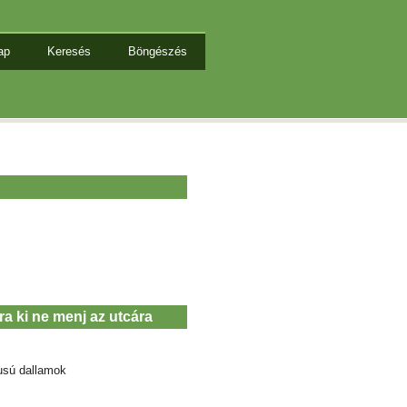
ap
Keresés
Böngészés
ra ki ne menj az utcára
usú dallamok