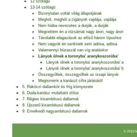
12 szótagú
13-14 szótagú
Bizonytalan voltát világ állapotjának
Meghót, meghót a cigányok vajdája, vajdája
Nem hiába nevezetes a durják, a durják
Megvettem én a rózsámat nagy áron, nagy áron
Távolabbi elágazások az előző három típushoz
Nem vagyok én senkinek sem adósa, adósa
Valamennyi búzaszál van víg aratáskor
Lányok ülnek a toronyba' aranykoszorúba'
Lányok ülnek a toronyba' aranykoszorúba' a
Lányok ülnek a toronyba' aranykoszorúba' b
Összegyűltek, összegyűltek az izsapi lányok
Megismerni a kanászt cifra járásáról
5. Rákóczi dallamkör és fríg környezete
6. Duda-kanász mulattató stílus
7. Régies kisambitusú dallamok
8. Újszerű kisambitusú dallamok
9. Emelkedő nagyambitusú dallamok
© 2010 M