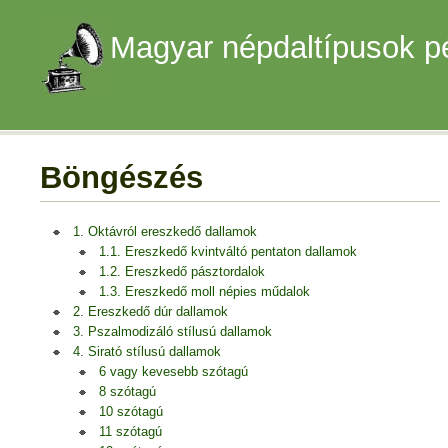
Magyar népdaltípusok p
Böngészés
1. Oktávról ereszkedő dallamok
1.1. Ereszkedő kvintváltó pentaton dallamok
1.2. Ereszkedő pásztordalok
1.3. Ereszkedő moll népies műdalok
2. Ereszkedő dúr dallamok
3. Pszalmodizáló stílusú dallamok
4. Sirató stílusú dallamok
6 vagy kevesebb szótagú
8 szótagú
10 szótagú
11 szótagú