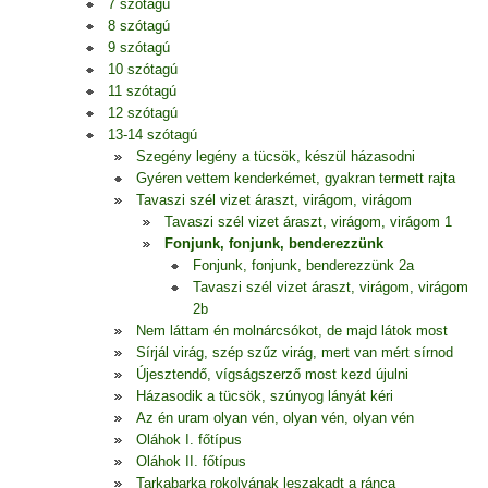
7 szótagú
8 szótagú
9 szótagú
10 szótagú
11 szótagú
12 szótagú
13-14 szótagú
Szegény legény a tücsök, készül házasodni
Gyéren vettem kenderkémet, gyakran termett rajta
Tavaszi szél vizet áraszt, virágom, virágom
Tavaszi szél vizet áraszt, virágom, virágom 1
Fonjunk, fonjunk, benderezzünk
Fonjunk, fonjunk, benderezzünk 2a
Tavaszi szél vizet áraszt, virágom, virágom
2b
Nem láttam én molnárcsókot, de majd látok most
Sírjál virág, szép szűz virág, mert van mért sírnod
Újesztendő, vígságszerző most kezd újulni
Házasodik a tücsök, szúnyog lányát kéri
Az én uram olyan vén, olyan vén, olyan vén
Oláhok I. főtípus
Oláhok II. főtípus
Tarkabarka rokolyának leszakadt a ránca