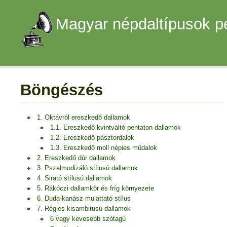
Magyar népdaltípusok p
Böngészés
1. Oktávról ereszkedő dallamok
1.1. Ereszkedő kvintváltó pentaton dallamok
1.2. Ereszkedő pásztordalok
1.3. Ereszkedő moll népies műdalok
2. Ereszkedő dúr dallamok
3. Pszalmodizáló stílusú dallamok
4. Sirató stílusú dallamok
5. Rákóczi dallamkör és fríg környezete
6. Duda-kanász mulattató stílus
7. Régies kisambitusú dallamok
6 vagy kevesebb szótagú