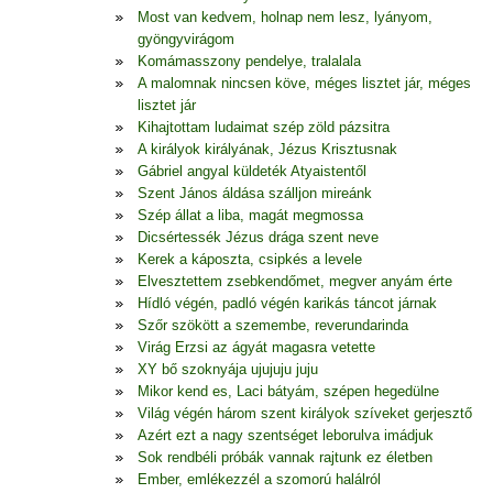
Most van kedvem, holnap nem lesz, lyányom,
gyöngyvirágom
Komámasszony pendelye, tralalala
A malomnak nincsen köve, méges lisztet jár, méges
lisztet jár
Kihajtottam ludaimat szép zöld pázsitra
A királyok királyának, Jézus Krisztusnak
Gábriel angyal küldeték Atyaistentől
Szent János áldása szálljon mireánk
Szép állat a liba, magát megmossa
Dicsértessék Jézus drága szent neve
Kerek a káposzta, csipkés a levele
Elvesztettem zsebkendőmet, megver anyám érte
Hídló végén, padló végén karikás táncot járnak
Szőr szökött a szemembe, reverundarinda
Virág Erzsi az ágyát magasra vetette
XY bő szoknyája ujujuju juju
Mikor kend es, Laci bátyám, szépen hegedülne
Világ végén három szent királyok szíveket gerjesztő
Azért ezt a nagy szentséget leborulva imádjuk
Sok rendbéli próbák vannak rajtunk ez életben
Ember, emlékezzél a szomorú halálról