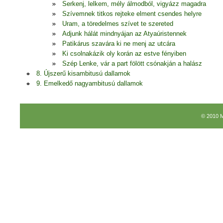
Serkenj, lelkem, mély álmodból, vigyázz magadra
Szívemnek titkos rejteke elment csendes helyre
Uram, a töredelmes szívet te szereted
Adjunk hálát mindnyájan az Atyaúristennek
Patikárus szavára ki ne menj az utcára
Ki csolnakázik oly korán az estve fényiben
Szép Lenke, vár a part fölött csónakján a halász
8. Újszerű kisambitusú dallamok
9. Emelkedő nagyambitusú dallamok
© 2010 M