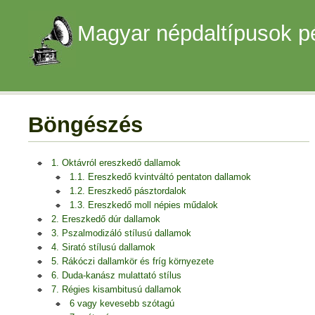
Magyar népdaltípusok p
Böngészés
1. Oktávról ereszkedő dallamok
1.1. Ereszkedő kvintváltó pentaton dallamok
1.2. Ereszkedő pásztordalok
1.3. Ereszkedő moll népies műdalok
2. Ereszkedő dúr dallamok
3. Pszalmodizáló stílusú dallamok
4. Sirató stílusú dallamok
5. Rákóczi dallamkör és fríg környezete
6. Duda-kanász mulattató stílus
7. Régies kisambitusú dallamok
6 vagy kevesebb szótagú