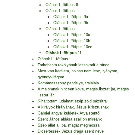
Oláhok I. főtípus 8
Oláhok I. főtípus
Oláhok I. főtípus 9a
Oláhok I. főtípus 9b
Oláhok I. főtípus
Oláhok I. főtípus 10a
Oláhok I. főtípus 10b
Oláhok I. főtípus 10cc
Oláhok I. főtípus 11
Oláhok II. főtípus
Tarkabarka rokolyának leszakadt a ránca
Most van kedvem, holnap nem lesz, lyányom,
gyöngyvirágom
Komámasszony pendelye, tralalala
A malomnak nincsen köve, méges lisztet jár, méges
lisztet jár
Kihajtottam ludaimat szép zöld pázsitra
A királyok királyának, Jézus Krisztusnak
Gábriel angyal küldeték Atyaistentől
Szent János áldása szálljon mireánk
Szép állat a liba, magát megmossa
Dicsértessék Jézus drága szent neve