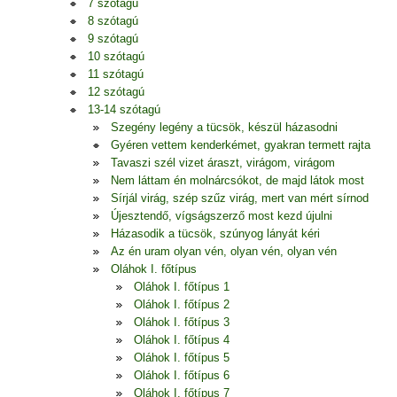
7 szótagú
8 szótagú
9 szótagú
10 szótagú
11 szótagú
12 szótagú
13-14 szótagú
Szegény legény a tücsök, készül házasodni
Gyéren vettem kenderkémet, gyakran termett rajta
Tavaszi szél vizet áraszt, virágom, virágom
Nem láttam én molnárcsókot, de majd látok most
Sírjál virág, szép szűz virág, mert van mért sírnod
Újesztendő, vígságszerző most kezd újulni
Házasodik a tücsök, szúnyog lányát kéri
Az én uram olyan vén, olyan vén, olyan vén
Oláhok I. főtípus
Oláhok I. főtípus 1
Oláhok I. főtípus 2
Oláhok I. főtípus 3
Oláhok I. főtípus 4
Oláhok I. főtípus 5
Oláhok I. főtípus 6
Oláhok I. főtípus 7