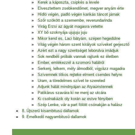
Kerek a káposzta, csipkés a levele
Elvesztettem zsebkendőmet, megver anyám érte
Hídló végén, padló végén karikás táncot járnak
Szőr szökött a szemembe, reverundarinda
Virág Erzsi az ágyát magasra vetette
XY bő szoknyája ujujuju juju
Mikor kend es, Laci bátyám, szépen hegedülne
Világ végén három szent királyok szíveket gerjesztő
Azért ezt a nagy szentséget leborulva imádjuk
Sok rendbéli próbák vannak rajtunk ez életben
Ember, emlékezzél a szomorú halálról
Serkenj, lelkem, mély álmodból, vigyázz magadra
Szívemnek titkos rejteke elment csendes helyre
Uram, a töredelmes szívet te szereted
Adjunk hálát mindnyájan az Atyaúristennek
Patikárus szavára ki ne menj az utcára
Ki csolnakázik oly korán az estve fényiben
Szép Lenke, vár a part fölött csónakján a halász
8. Újszerű kisambitusú dallamok
9. Emelkedő nagyambitusú dallamok