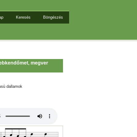
ap
Keresés
Böngészés
zsebkendőmet, megver
usú dallamok