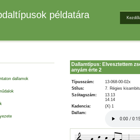
daltípusok példatára
Kezdől
Dallamtípus: Elvesztettem 
anyám érte 2
entaton dallamok
Típusszám:
13-068-00-02x
Stílus:
7. Régies kisambit
 műdalok
Szótagszám:
13.13
14.14
k
Kadencia:
(X) 1
Dallam:
nyezete