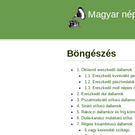
Magyar nép
Böngészés
1. Oktávról ereszkedő dallamok
1.1. Ereszkedő kvintváltó p
1.2. Ereszkedő pásztordalok
1.3. Ereszkedő moll népies
2. Ereszkedő dúr dallamok
3. Pszalmodizáló stílusú dallamo
4. Sirató stílusú dallamok
5. Rákóczi dallamkör és fríg kör
6. Duda-kanász mulattató stílus
7. Régies kisambitusú dallamok
6 vagy kevesebb szótagú