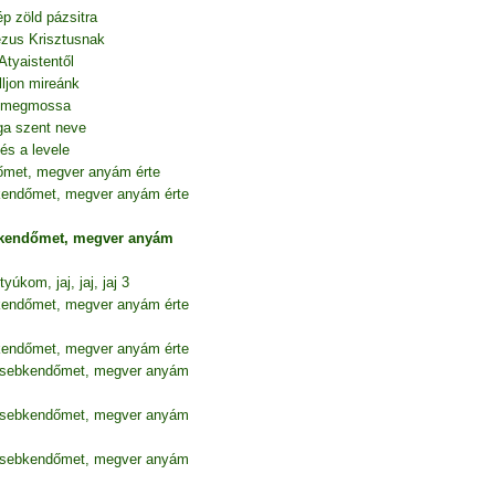
p zöld pázsitra
Jézus Krisztusnak
Atyaistentől
ljon mireánk
át megmossa
ga szent neve
és a levele
őmet, megver anyám érte
kendőmet, megver anyám érte
bkendőmet, megver anyám
yúkom, jaj, jaj, jaj 3
kendőmet, megver anyám érte
kendőmet, megver anyám érte
zsebkendőmet, megver anyám
zsebkendőmet, megver anyám
zsebkendőmet, megver anyám