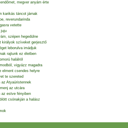
kendőmet, megver anyám érte
n karikás táncot járnak
e, reverundarinda
gasra vetette
juju
tyám, szépen hegedülne
 királyok szíveket gerjesztő
éget leborulva imádjuk
nak rajtunk ez életben
omorú halálról
álmodból, vigyázz magadra
e elment csendes helyre
et te szereted
 az Atyaúristennek
 menj az utcára
n az estve fényiben
ölött csónakján a halász
amok