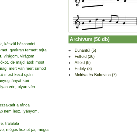
Archívum (50 db)
k, készül házasodni
et, gyakran termett rajta
Dunántúl (6)
zt, virágom, virágom
Felföld (26)
ókot, de majd látok most
Alföld (8)
virág, mert van mért sírnod
Erdély (3)
ő most kezd újulni
Moldva és Bukovina (7)
nyog lányát kéri
lyan vén, olyan vén
eszakadt a ránca
p nem lesz, lyányom,
 tralalala
e, méges lisztet jár, méges