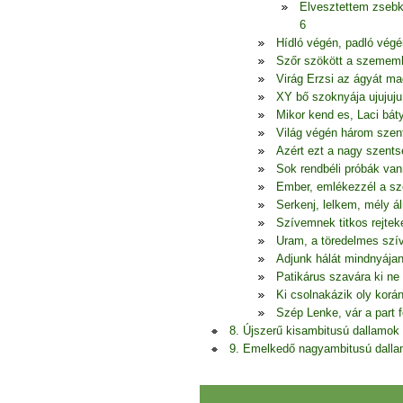
Elvesztettem zseb
6
Hídló végén, padló végé
Szőr szökött a szememb
Virág Erzsi az ágyát ma
XY bő szoknyája ujujuju 
Mikor kend es, Laci bá
Világ végén három szent
Azért ezt a nagy szents
Sok rendbéli próbák van
Ember, emlékezzél a sz
Serkenj, lelkem, mély 
Szívemnek titkos rejtek
Uram, a töredelmes szív
Adjunk hálát mindnyájan
Patikárus szavára ki ne
Ki csolnakázik oly korá
Szép Lenke, vár a part f
8. Újszerű kisambitusú dallamok
9. Emelkedő nagyambitusú dall