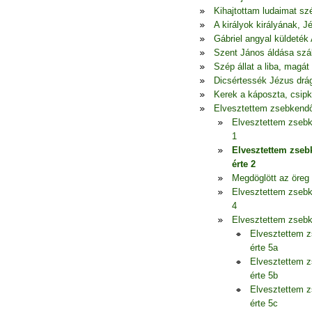
Kihajtottam ludaimat szé
A királyok királyának, 
Gábriel angyal küldeték 
Szent János áldása szál
Szép állat a liba, mag
Dicsértessék Jézus drá
Kerek a káposzta, csipk
Elvesztettem zsebkend
Elvesztettem zseb
1
Elvesztettem zse
érte 2
Megdöglött az öreg t
Elvesztettem zseb
4
Elvesztettem zseb
Elvesztettem 
érte 5a
Elvesztettem 
érte 5b
Elvesztettem 
érte 5c