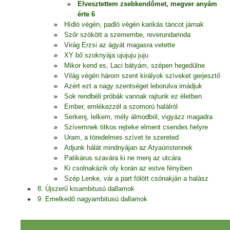
Elvesztettem zsebkendőmet, megver anyám
érte 6
Hídló végén, padló végén karikás táncot járnak
Szőr szökött a szemembe, reverundarinda
Virág Erzsi az ágyát magasra vetette
XY bő szoknyája ujujuju juju
Mikor kend es, Laci bátyám, szépen hegedülne
Világ végén három szent királyok szíveket gerjesztő
Azért ezt a nagy szentséget leborulva imádjuk
Sok rendbéli próbák vannak rajtunk ez életben
Ember, emlékezzél a szomorú halálról
Serkenj, lelkem, mély álmodból, vigyázz magadra
Szívemnek titkos rejteke elment csendes helyre
Uram, a töredelmes szívet te szereted
Adjunk hálát mindnyájan az Atyaúristennek
Patikárus szavára ki ne menj az utcára
Ki csolnakázik oly korán az estve fényiben
Szép Lenke, vár a part fölött csónakján a halász
8. Újszerű kisambitusú dallamok
9. Emelkedő nagyambitusú dallamok