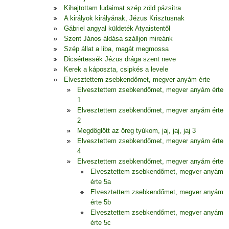
Kihajtottam ludaimat szép zöld pázsitra
A királyok királyának, Jézus Krisztusnak
Gábriel angyal küldeték Atyaistentől
Szent János áldása szálljon mireánk
Szép állat a liba, magát megmossa
Dicsértessék Jézus drága szent neve
Kerek a káposzta, csipkés a levele
Elvesztettem zsebkendőmet, megver anyám érte
Elvesztettem zsebkendőmet, megver anyám érte
1
Elvesztettem zsebkendőmet, megver anyám érte
2
Megdöglött az öreg tyúkom, jaj, jaj, jaj 3
Elvesztettem zsebkendőmet, megver anyám érte
4
Elvesztettem zsebkendőmet, megver anyám érte
Elvesztettem zsebkendőmet, megver anyám
érte 5a
Elvesztettem zsebkendőmet, megver anyám
érte 5b
Elvesztettem zsebkendőmet, megver anyám
érte 5c