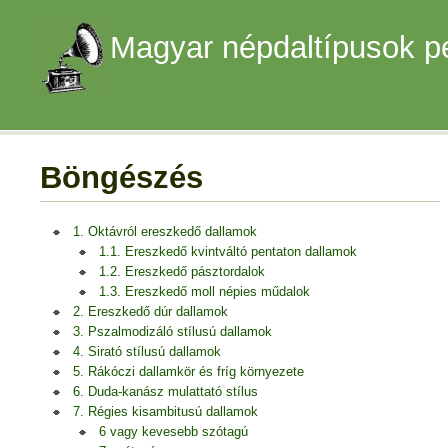
Magyar népdaltípusok p
Böngészés
1. Oktávról ereszkedő dallamok
1.1. Ereszkedő kvintváltó pentaton dallamok
1.2. Ereszkedő pásztordalok
1.3. Ereszkedő moll népies műdalok
2. Ereszkedő dúr dallamok
3. Pszalmodizáló stílusú dallamok
4. Sirató stílusú dallamok
5. Rákóczi dallamkör és fríg környezete
6. Duda-kanász mulattató stílus
7. Régies kisambitusú dallamok
6 vagy kevesebb szótagú