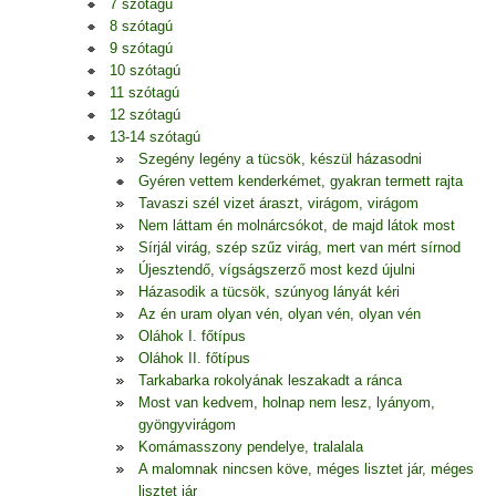
7 szótagú
8 szótagú
9 szótagú
10 szótagú
11 szótagú
12 szótagú
13-14 szótagú
Szegény legény a tücsök, készül házasodni
Gyéren vettem kenderkémet, gyakran termett rajta
Tavaszi szél vizet áraszt, virágom, virágom
Nem láttam én molnárcsókot, de majd látok most
Sírjál virág, szép szűz virág, mert van mért sírnod
Újesztendő, vígságszerző most kezd újulni
Házasodik a tücsök, szúnyog lányát kéri
Az én uram olyan vén, olyan vén, olyan vén
Oláhok I. főtípus
Oláhok II. főtípus
Tarkabarka rokolyának leszakadt a ránca
Most van kedvem, holnap nem lesz, lyányom,
gyöngyvirágom
Komámasszony pendelye, tralalala
A malomnak nincsen köve, méges lisztet jár, méges
lisztet jár