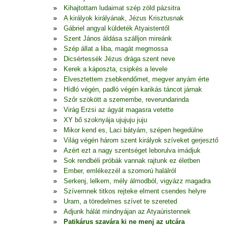
Kihajtottam ludaimat szép zöld pázsitra
A királyok királyának, Jézus Krisztusnak
Gábriel angyal küldeték Atyaistentől
Szent János áldása szálljon mireánk
Szép állat a liba, magát megmossa
Dicsértessék Jézus drága szent neve
Kerek a káposzta, csipkés a levele
Elvesztettem zsebkendőmet, megver anyám érte
Hídló végén, padló végén karikás táncot járnak
Szőr szökött a szemembe, reverundarinda
Virág Erzsi az ágyát magasra vetette
XY bő szoknyája ujujuju juju
Mikor kend es, Laci bátyám, szépen hegedülne
Világ végén három szent királyok szíveket gerjesztő
Azért ezt a nagy szentséget leborulva imádjuk
Sok rendbéli próbák vannak rajtunk ez életben
Ember, emlékezzél a szomorú halálról
Serkenj, lelkem, mély álmodból, vigyázz magadra
Szívemnek titkos rejteke elment csendes helyre
Uram, a töredelmes szívet te szereted
Adjunk hálát mindnyájan az Atyaúristennek
Patikárus szavára ki ne menj az utcára