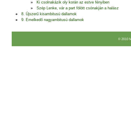
Ki csolnakázik oly korán az estve fényiben
Szép Lenke, vár a part fölött csónakján a halász
8. Újszerű kisambitusú dallamok
9. Emelkedő nagyambitusú dallamok
© 2010 M