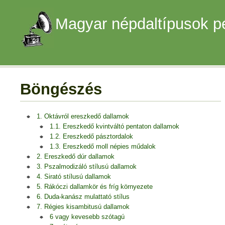
Magyar népdaltípusok p
Böngészés
1. Oktávról ereszkedő dallamok
1.1. Ereszkedő kvintváltó pentaton dallamok
1.2. Ereszkedő pásztordalok
1.3. Ereszkedő moll népies műdalok
2. Ereszkedő dúr dallamok
3. Pszalmodizáló stílusú dallamok
4. Sirató stílusú dallamok
5. Rákóczi dallamkör és fríg környezete
6. Duda-kanász mulattató stílus
7. Régies kisambitusú dallamok
6 vagy kevesebb szótagú