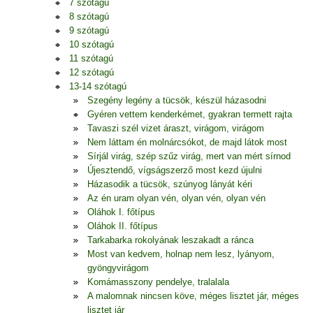
7 szótagú
8 szótagú
9 szótagú
10 szótagú
11 szótagú
12 szótagú
13-14 szótagú
Szegény legény a tücsök, készül házasodni
Gyéren vettem kenderkémet, gyakran termett rajta
Tavaszi szél vizet áraszt, virágom, virágom
Nem láttam én molnárcsókot, de majd látok most
Sírjál virág, szép szűz virág, mert van mért sírnod
Újesztendő, vígságszerző most kezd újulni
Házasodik a tücsök, szúnyog lányát kéri
Az én uram olyan vén, olyan vén, olyan vén
Oláhok I. főtípus
Oláhok II. főtípus
Tarkabarka rokolyának leszakadt a ránca
Most van kedvem, holnap nem lesz, lyányom,
gyöngyvirágom
Komámasszony pendelye, tralalala
A malomnak nincsen köve, méges lisztet jár, méges
lisztet jár