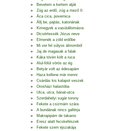
Bevetem a kertem alját
Zúg az erdő, zúg a mező II.
Áca cica, povernica
Állj be, pajtás, katonának
Kimegyek a vasútállomásra
Dicsértessék Jézus neve
Elmenék a zöld erdőbe
Mi ver fel súlyos álmomból
Jaj de magasak a falak
Káka tövén költ a ruca
Alul-fölül vörös az ég
Betyár volt az édesapám
Haza kellene már menni
Csárdás kis kalapot veszek
Orosházi halastóba
Utca, utca, bánat-utca
Szerdahelyi sugár torony
Fekete a csizmám szára
A bundának nincs gallérja
Makrapipám de takaros
Eresz alatt fecskefészek
Fekete szem éjszakája