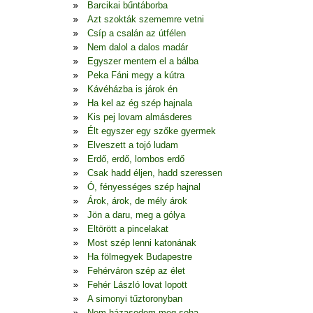
Barcikai bűntáborba
Azt szokták szememre vetni
Csíp a csalán az útfélen
Nem dalol a dalos madár
Egyszer mentem el a bálba
Peka Fáni megy a kútra
Kávéházba is járok én
Ha kel az ég szép hajnala
Kis pej lovam almásderes
Élt egyszer egy szőke gyermek
Elveszett a tojó ludam
Erdő, erdő, lombos erdő
Csak hadd éljen, hadd szeressen
Ó, fényességes szép hajnal
Árok, árok, de mély árok
Jön a daru, meg a gólya
Eltörött a pincelakat
Most szép lenni katonának
Ha fölmegyek Budapestre
Fehérváron szép az élet
Fehér László lovat lopott
A simonyi tűztoronyban
Nem házasodom meg soha