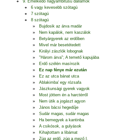
9. Emelkedő nagyambitusú dallamok
6 vagy kevesebb szótagú
7 szótagú
8 szótagú
Bujdosik az árva madár
Nem kapálok, nem kaszálok
Betyárgyerek az erdőben
Mivel már besetétedett
Királyi zászlók lobognak
"Három árva"; A temető kapujába
Erdő szélén masírozik
Ez nap fénye már ezután
Ez az utca bánat utca
Ablakimba' egy rózsafa
Jászkunsági gyerek vagyok
Most jöttem én a harctérről
Nem ütik a jogászt agyon
János bácsi hegedűje
Sudár magas, sudár magas
Ha bemegyek a kantinba
A csikósok, a gulyások
Kihajtottam a libámat
Zúg az erdő, zúg a mező I.