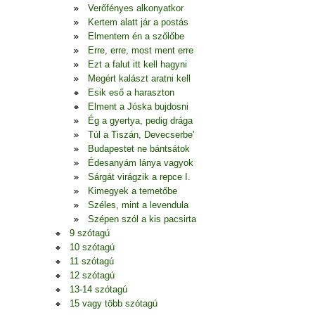
Verőfényes alkonyatkor
Kertem alatt jár a postás
Elmentem én a szőlőbe
Erre, erre, most ment erre
Ezt a falut itt kell hagyni
Megért kalászt aratni kell
Esik eső a haraszton
Elment a Jóska bujdosni
Ég a gyertya, pedig drága
Túl a Tiszán, Devecserbe'
Budapestet ne bántsátok
Édesanyám lánya vagyok
Sárgát virágzik a repce I.
Kimegyek a temetőbe
Széles, mint a levendula
Szépen szól a kis pacsirta
9 szótagú
10 szótagú
11 szótagú
12 szótagú
13-14 szótagú
15 vagy több szótagú