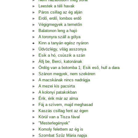
Leestek a téli havak
Páros csillag az ég alján
Erdő, erdő, lombos erdő
Végigmegyek a temetőn
Balatonon leng a hajó
A toronyra száll a gólya
Kinn a tanyán egész nyáron
Üdvözlégy, világ asszonya
Esik a hó, csúszik a szán
Állj be, Berci, katonának
Ördög van a botomba 1; Esik eső, hull a dara
Szánon megyek, nem szekéren
A macskának nincs nadrágja
A mezei kis pacsirta
A kolonyi patakokban
Érik, érik már az alma
Fáj a szívem, majd meghasad
Kaszás csillag fent az égen
Körül van a Tisza fával
"Mesterlegények"
Komoly felettem az ég is
Szombat Szűz Mária napja