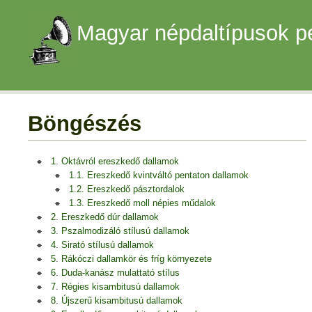
Magyar népdaltípusok p
Böngészés
1. Oktávról ereszkedő dallamok
1.1. Ereszkedő kvintváltó pentaton dallamok
1.2. Ereszkedő pásztordalok
1.3. Ereszkedő moll népies műdalok
2. Ereszkedő dúr dallamok
3. Pszalmodizáló stílusú dallamok
4. Sirató stílusú dallamok
5. Rákóczi dallamkör és fríg környezete
6. Duda-kanász mulattató stílus
7. Régies kisambitusú dallamok
8. Újszerű kisambitusú dallamok