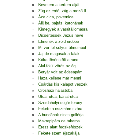
Bevetem a kertem alját
Zúg az erdő, zúg a mező II.
Áca cica, povernica
Állj be, pajtás, katonának
Kimegyek a vasútállomásra
Dicsértessék Jézus neve
Elmenék a zöld erdőbe
Mi ver fel súlyos álmomból
Jaj de magasak a falak
Káka tövén költ a ruca
Alul-fölül vörös az ég
Betyár volt az édesapám
Haza kellene már menni
Csárdás kis kalapot veszek
Orosházi halastóba
Utca, utca, bánat-utca
Szerdahelyi sugár torony
Fekete a csizmám szára
A bundának nincs gallérja
Makrapipám de takaros
Eresz alatt fecskefészek
Fekete szem éjszakája