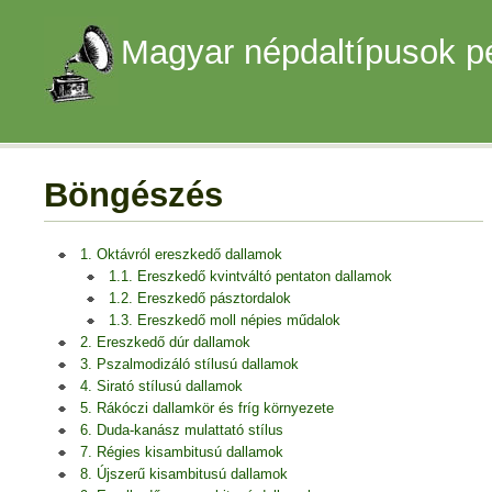
Magyar népdaltípusok p
Böngészés
1. Oktávról ereszkedő dallamok
1.1. Ereszkedő kvintváltó pentaton dallamok
1.2. Ereszkedő pásztordalok
1.3. Ereszkedő moll népies műdalok
2. Ereszkedő dúr dallamok
3. Pszalmodizáló stílusú dallamok
4. Sirató stílusú dallamok
5. Rákóczi dallamkör és fríg környezete
6. Duda-kanász mulattató stílus
7. Régies kisambitusú dallamok
8. Újszerű kisambitusú dallamok