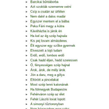
Barcikai bűntáborba
Azt szokták szememre vetni
Csíp a csalán az útfélen
Nem dalol a dalos madár
Egyszer mentem el a bálba
Peka Fáni megy a kútra
Kávéházba is járok én
Ha kel az ég szép hajnala
Kis pej lovam almásderes
Élt egyszer egy szőke gyermek
Elveszett a tojó ludam
Erdő, erdő, lombos erdő
Csak hadd éljen, hadd szeressen
Ó, fényességes szép hajnal
Árok, árok, de mély árok
Jön a daru, meg a gólya
Eltörött a pincelakat
Most szép lenni katonának
Ha fölmegyek Budapestre
Fehérváron szép az élet
Fehér László lovat lopott
A simonyi tűztoronyban
Nem házasodom meg soha