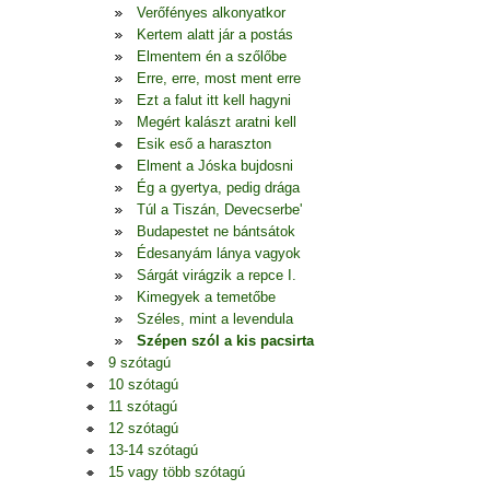
Verőfényes alkonyatkor
Kertem alatt jár a postás
Elmentem én a szőlőbe
Erre, erre, most ment erre
Ezt a falut itt kell hagyni
Megért kalászt aratni kell
Esik eső a haraszton
Elment a Jóska bujdosni
Ég a gyertya, pedig drága
Túl a Tiszán, Devecserbe'
Budapestet ne bántsátok
Édesanyám lánya vagyok
Sárgát virágzik a repce I.
Kimegyek a temetőbe
Széles, mint a levendula
Szépen szól a kis pacsirta
9 szótagú
10 szótagú
11 szótagú
12 szótagú
13-14 szótagú
15 vagy több szótagú