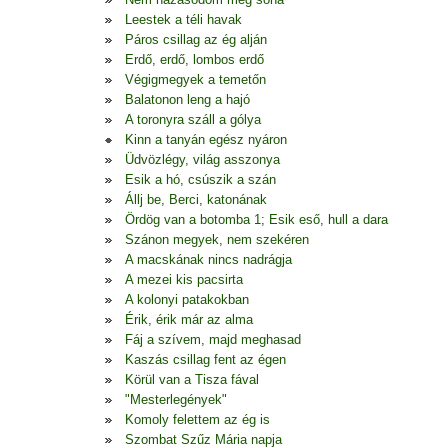
Leestek a téli havak
Páros csillag az ég alján
Erdő, erdő, lombos erdő
Végigmegyek a temetőn
Balatonon leng a hajó
A toronyra száll a gólya
Kinn a tanyán egész nyáron
Üdvözlégy, világ asszonya
Esik a hó, csúszik a szán
Állj be, Berci, katonának
Ördög van a botomba 1; Esik eső, hull a dara
Szánon megyek, nem szekéren
A macskának nincs nadrágja
A mezei kis pacsirta
A kolonyi patakokban
Érik, érik már az alma
Fáj a szívem, majd meghasad
Kaszás csillag fent az égen
Körül van a Tisza fával
"Mesterlegények"
Komoly felettem az ég is
Szombat Szűz Mária napja