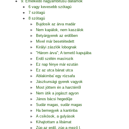
9. Emelkedő nagyambitusú dallamok
6 vagy kevesebb szótagú
7 szótagú
8 szótagú
Bujdosik az árva madár
Nem kapálok, nem kaszálok
Betyárgyerek az erdőben
Mivel már besetétedett
Királyi zászlók lobognak
"Három árva"; A temető kapujába
Erdő szélén masírozik
Ez nap fénye már ezután
Ez az utca bánat utca
Ablakimba' egy rózsafa
Jászkunsági gyerek vagyok
Most jöttem én a harctérről
Nem ütik a jogászt agyon
János bácsi hegedűje
Sudár magas, sudár magas
Ha bemegyek a kantinba
A csikósok, a gulyások
Kihajtottam a libámat
Zúg az erdő, zúg a mező I.