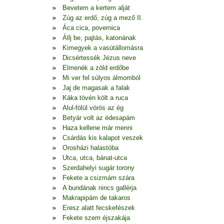
Bevetem a kertem alját
Zúg az erdő, zúg a mező II.
Áca cica, povernica
Állj be, pajtás, katonának
Kimegyek a vasútállomásra
Dicsértessék Jézus neve
Elmenék a zöld erdőbe
Mi ver fel súlyos álmomból
Jaj de magasak a falak
Káka tövén költ a ruca
Alul-fölül vörös az ég
Betyár volt az édesapám
Haza kellene már menni
Csárdás kis kalapot veszek
Orosházi halastóba
Utca, utca, bánat-utca
Szerdahelyi sugár torony
Fekete a csizmám szára
A bundának nincs gallérja
Makrapipám de takaros
Eresz alatt fecskefészek
Fekete szem éjszakája