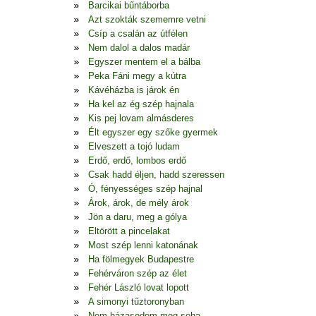
Barcikai bűntáborba
Azt szokták szememre vetni
Csíp a csalán az útfélen
Nem dalol a dalos madár
Egyszer mentem el a bálba
Peka Fáni megy a kútra
Kávéházba is járok én
Ha kel az ég szép hajnala
Kis pej lovam almásderes
Élt egyszer egy szőke gyermek
Elveszett a tojó ludam
Erdő, erdő, lombos erdő
Csak hadd éljen, hadd szeressen
Ó, fényességes szép hajnal
Árok, árok, de mély árok
Jön a daru, meg a gólya
Eltörött a pincelakat
Most szép lenni katonának
Ha fölmegyek Budapestre
Fehérváron szép az élet
Fehér László lovat lopott
A simonyi tűztoronyban
Nem házasodom meg soha