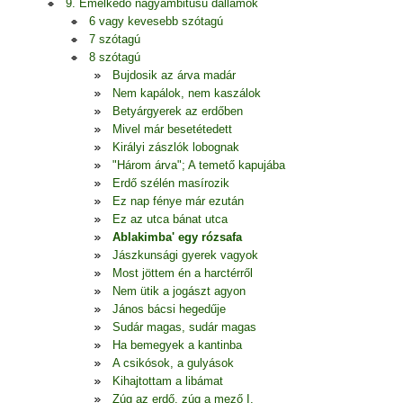
9. Emelkedő nagyambitusú dallamok
6 vagy kevesebb szótagú
7 szótagú
8 szótagú
Bujdosik az árva madár
Nem kapálok, nem kaszálok
Betyárgyerek az erdőben
Mivel már besetétedett
Királyi zászlók lobognak
"Három árva"; A temető kapujába
Erdő szélén masírozik
Ez nap fénye már ezután
Ez az utca bánat utca
Ablakimba' egy rózsafa
Jászkunsági gyerek vagyok
Most jöttem én a harctérről
Nem ütik a jogászt agyon
János bácsi hegedűje
Sudár magas, sudár magas
Ha bemegyek a kantinba
A csikósok, a gulyások
Kihajtottam a libámat
Zúg az erdő, zúg a mező I.