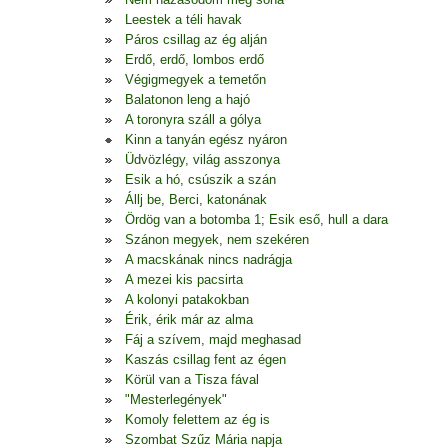
Leestek a téli havak
Páros csillag az ég alján
Erdő, erdő, lombos erdő
Végigmegyek a temetőn
Balatonon leng a hajó
A toronyra száll a gólya
Kinn a tanyán egész nyáron
Üdvözlégy, világ asszonya
Esik a hó, csúszik a szán
Állj be, Berci, katonának
Ördög van a botomba 1; Esik eső, hull a dara
Szánon megyek, nem szekéren
A macskának nincs nadrágja
A mezei kis pacsirta
A kolonyi patakokban
Érik, érik már az alma
Fáj a szívem, majd meghasad
Kaszás csillag fent az égen
Körül van a Tisza fával
"Mesterlegények"
Komoly felettem az ég is
Szombat Szűz Mária napja