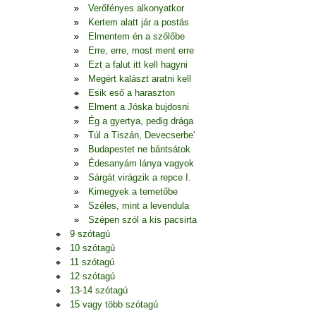
Verőfényes alkonyatkor
Kertem alatt jár a postás
Elmentem én a szőlőbe
Erre, erre, most ment erre
Ezt a falut itt kell hagyni
Megért kalászt aratni kell
Esik eső a haraszton
Elment a Jóska bujdosni
Ég a gyertya, pedig drága
Túl a Tiszán, Devecserbe'
Budapestet ne bántsátok
Édesanyám lánya vagyok
Sárgát virágzik a repce I.
Kimegyek a temetőbe
Széles, mint a levendula
Szépen szól a kis pacsirta
9 szótagú
10 szótagú
11 szótagú
12 szótagú
13-14 szótagú
15 vagy több szótagú