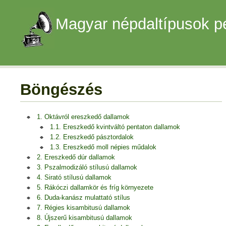
Magyar népdaltípusok p
Böngészés
1. Oktávról ereszkedő dallamok
1.1. Ereszkedő kvintváltó pentaton dallamok
1.2. Ereszkedő pásztordalok
1.3. Ereszkedő moll népies műdalok
2. Ereszkedő dúr dallamok
3. Pszalmodizáló stílusú dallamok
4. Sirató stílusú dallamok
5. Rákóczi dallamkör és fríg környezete
6. Duda-kanász mulattató stílus
7. Régies kisambitusú dallamok
8. Újszerű kisambitusú dallamok