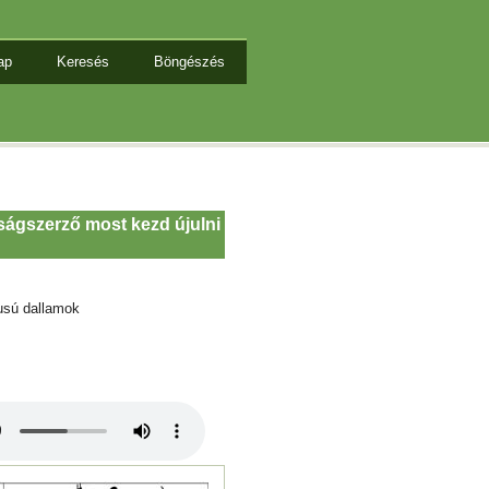
ap
Keresés
Böngészés
ságszerző most kezd újulni
usú dallamok