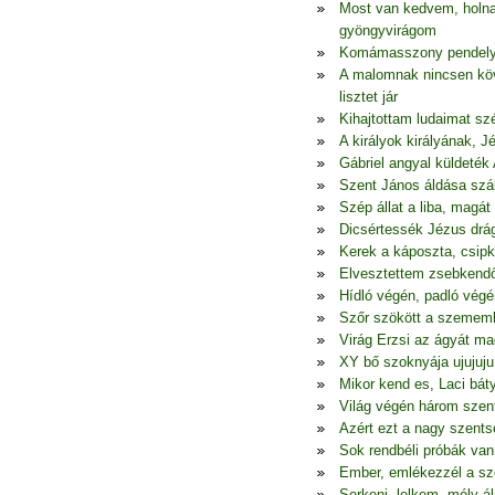
Most van kedvem, holna
gyöngyvirágom
Komámasszony pendelye,
A malomnak nincsen köv
lisztet jár
Kihajtottam ludaimat szé
A királyok királyának, 
Gábriel angyal küldeték 
Szent János áldása szál
Szép állat a liba, mag
Dicsértessék Jézus drá
Kerek a káposzta, csipk
Elvesztettem zsebkend
Hídló végén, padló végé
Szőr szökött a szememb
Virág Erzsi az ágyát ma
XY bő szoknyája ujujuju 
Mikor kend es, Laci bá
Világ végén három szent
Azért ezt a nagy szents
Sok rendbéli próbák van
Ember, emlékezzél a sz
Serkenj, lelkem, mély 