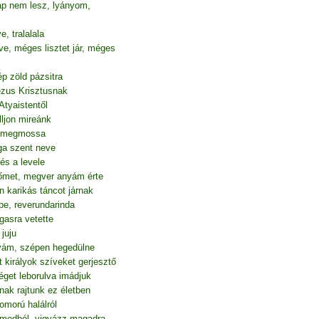
p nem lesz, lyányom,
 tralalala
e, méges lisztet jár, méges
p zöld pázsitra
Jézus Krisztusnak
Atyaistentől
ljon mireánk
át megmossa
ga szent neve
és a levele
őmet, megver anyám érte
n karikás táncot járnak
e, reverundarinda
gasra vetette
juju
tyám, szépen hegedülne
 királyok szíveket gerjesztő
éget leborulva imádjuk
nak rajtunk ez életben
omorú halálról
álmodból, vigyázz magadra