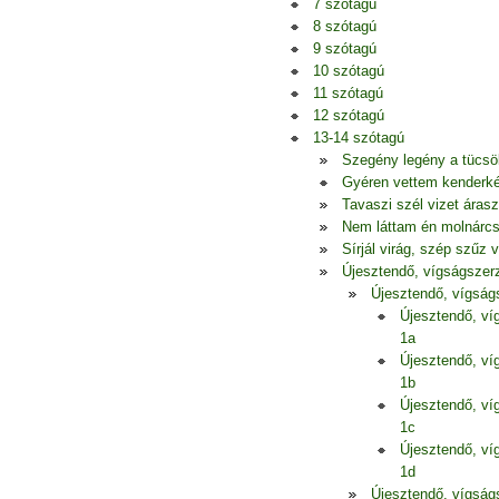
7 szótagú
8 szótagú
9 szótagú
10 szótagú
11 szótagú
12 szótagú
13-14 szótagú
Szegény legény a tücsö
Gyéren vettem kenderkém
Tavaszi szél vizet áras
Nem láttam én molnárcs
Sírjál virág, szép szűz 
Újesztendő, vígságszerz
Újesztendő, vígság
Újesztendő, ví
1a
Újesztendő, ví
1b
Újesztendő, ví
1c
Újesztendő, ví
1d
Újesztendő, vígság