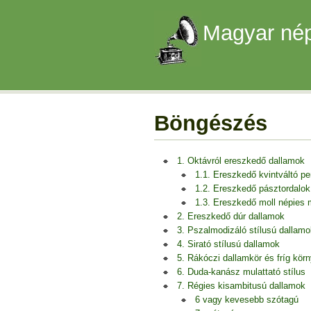
Magyar nép
Böngészés
1. Oktávról ereszkedő dallamok
1.1. Ereszkedő kvintváltó p
1.2. Ereszkedő pásztordalok
1.3. Ereszkedő moll népies
2. Ereszkedő dúr dallamok
3. Pszalmodizáló stílusú dallamo
4. Sirató stílusú dallamok
5. Rákóczi dallamkör és fríg kör
6. Duda-kanász mulattató stílus
7. Régies kisambitusú dallamok
6 vagy kevesebb szótagú