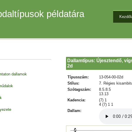
daltípusok példatára
Kezdől
Dallamtípus: Újesztendő, víg
2d
entaton dallamok
Típusszám:
13-054-00-02d
Stílus:
7. Régies kisambit
 műdalok
Szótagszám:
8.5.8.5
13.13
k
Kadencia:
(7) 1
4 (7) 1 1
nyezete
Dallam: