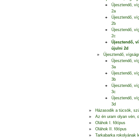
Újesztendő, ví
2a
Újesztendő, ví
2b
Újesztendő, ví
2c
Újesztendő, v
újulni 2d
Újesztendő, vígság
Újesztendő, ví
3a
Újesztendő, ví
3b
Újesztendő, ví
3c
Újesztendő, ví
3d
Házasodik a tücsök, szú
Az én uram olyan vén, o
Oláhok I. főtípus
Oláhok II. főtípus
Tarkabarka rokolyának l