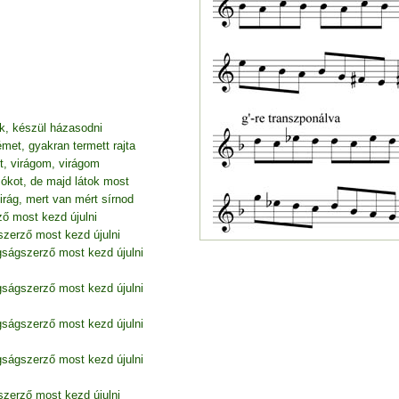
k, készül házasodni
et, gyakran termett rajta
zt, virágom, virágom
ókot, de majd látok most
virág, mert van mért sírnod
ő most kezd újulni
szerző most kezd újulni
gságszerző most kezd újulni
gságszerző most kezd újulni
gságszerző most kezd újulni
gságszerző most kezd újulni
szerző most kezd újulni