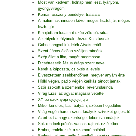
Most van kedvem, holnap nem lesz, lyányom,
gyöngyvirágom
Komámasszony pendelye, tralalala
A malomnak nincsen köve, méges lisztet jár, méges
lisztet jár
Kihajtottam ludaimat szép zöld pázsitra
A királyok királyának, Jézus Krisztusnak
Gábriel angyal küldeték Atyaistentől
Szent János áldása szálljon mireánk
Szép állat a liba, magát megmossa
Dicsértessék Jézus drága szent neve
Kerek a káposzta, csipkés a levele
Elvesztettem zsebkendőmet, megver anyám érte
Hídló végén, padló végén karikás táncot járnak
Szőr szökött a szemembe, reverundarinda
Virág Erzsi az ágyát magasra vetette
XY bő szoknyája ujujuju juju
Mikor kend es, Laci bátyám, szépen hegedülne
Világ végén három szent királyok szíveket gerjesztő
Azért ezt a nagy szentséget leborulva imádjuk
Sok rendbéli próbák vannak rajtunk ez életben
Ember, emlékezzél a szomorú halálról
Serkenj, lelkem, mély álmodból, vigyázz magadra