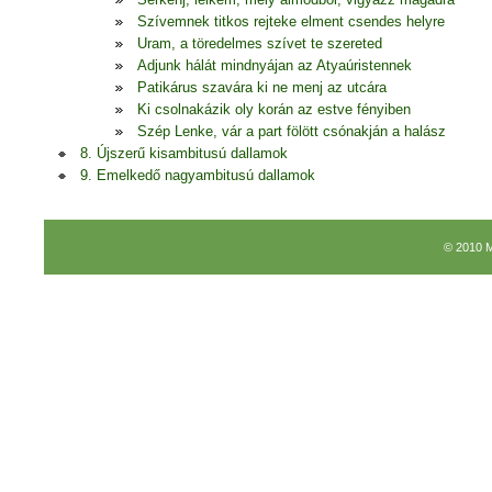
Szívemnek titkos rejteke elment csendes helyre
Uram, a töredelmes szívet te szereted
Adjunk hálát mindnyájan az Atyaúristennek
Patikárus szavára ki ne menj az utcára
Ki csolnakázik oly korán az estve fényiben
Szép Lenke, vár a part fölött csónakján a halász
8. Újszerű kisambitusú dallamok
9. Emelkedő nagyambitusú dallamok
© 2010 M