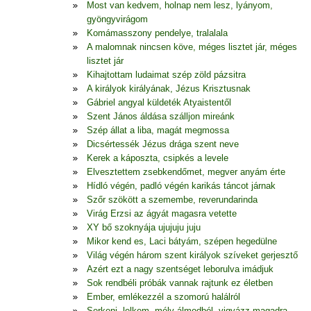
Most van kedvem, holnap nem lesz, lyányom,
gyöngyvirágom
Komámasszony pendelye, tralalala
A malomnak nincsen köve, méges lisztet jár, méges
lisztet jár
Kihajtottam ludaimat szép zöld pázsitra
A királyok királyának, Jézus Krisztusnak
Gábriel angyal küldeték Atyaistentől
Szent János áldása szálljon mireánk
Szép állat a liba, magát megmossa
Dicsértessék Jézus drága szent neve
Kerek a káposzta, csipkés a levele
Elvesztettem zsebkendőmet, megver anyám érte
Hídló végén, padló végén karikás táncot járnak
Szőr szökött a szemembe, reverundarinda
Virág Erzsi az ágyát magasra vetette
XY bő szoknyája ujujuju juju
Mikor kend es, Laci bátyám, szépen hegedülne
Világ végén három szent királyok szíveket gerjesztő
Azért ezt a nagy szentséget leborulva imádjuk
Sok rendbéli próbák vannak rajtunk ez életben
Ember, emlékezzél a szomorú halálról
Serkenj, lelkem, mély álmodból, vigyázz magadra