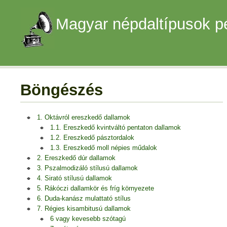
Magyar népdaltípusok p
Böngészés
1. Oktávról ereszkedő dallamok
1.1. Ereszkedő kvintváltó pentaton dallamok
1.2. Ereszkedő pásztordalok
1.3. Ereszkedő moll népies műdalok
2. Ereszkedő dúr dallamok
3. Pszalmodizáló stílusú dallamok
4. Sirató stílusú dallamok
5. Rákóczi dallamkör és fríg környezete
6. Duda-kanász mulattató stílus
7. Régies kisambitusú dallamok
6 vagy kevesebb szótagú