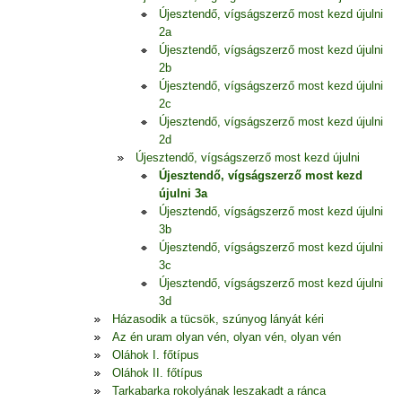
Újesztendő, vígságszerző most kezd újulni
2a
Újesztendő, vígságszerző most kezd újulni
2b
Újesztendő, vígságszerző most kezd újulni
2c
Újesztendő, vígságszerző most kezd újulni
2d
Újesztendő, vígságszerző most kezd újulni
Újesztendő, vígságszerző most kezd
újulni 3a
Újesztendő, vígságszerző most kezd újulni
3b
Újesztendő, vígságszerző most kezd újulni
3c
Újesztendő, vígságszerző most kezd újulni
3d
Házasodik a tücsök, szúnyog lányát kéri
Az én uram olyan vén, olyan vén, olyan vén
Oláhok I. főtípus
Oláhok II. főtípus
Tarkabarka rokolyának leszakadt a ránca