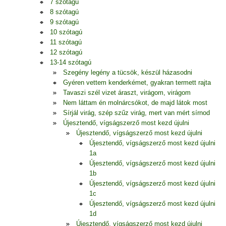
7 szótagú
8 szótagú
9 szótagú
10 szótagú
11 szótagú
12 szótagú
13-14 szótagú
Szegény legény a tücsök, készül házasodni
Gyéren vettem kenderkémet, gyakran termett rajta
Tavaszi szél vizet áraszt, virágom, virágom
Nem láttam én molnárcsókot, de majd látok most
Sírjál virág, szép szűz virág, mert van mért sírnod
Újesztendő, vígságszerző most kezd újulni
Újesztendő, vígságszerző most kezd újulni
Újesztendő, vígságszerző most kezd újulni
1a
Újesztendő, vígságszerző most kezd újulni
1b
Újesztendő, vígságszerző most kezd újulni
1c
Újesztendő, vígságszerző most kezd újulni
1d
Újesztendő, vígságszerző most kezd újulni