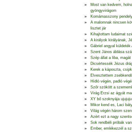
Most van kedvem, holna
gyöngyvirágom
Komámasszony pendelye,
A malomnak nincsen köv
lisztet jár
Kihajtottam ludaimat szé
A királyok királyának, 
Gábriel angyal küldeték 
Szent János áldása szál
Szép állat a liba, mag
Dicsértessék Jézus drá
Kerek a káposzta, csipk
Elvesztettem zsebkend
Hídló végén, padló végé
Szőr szökött a szememb
Virág Erzsi az ágyát ma
XY bő szoknyája ujujuju 
Mikor kend es, Laci bá
Világ végén három szent
Azért ezt a nagy szents
Sok rendbéli próbák van
Ember, emlékezzél a sz