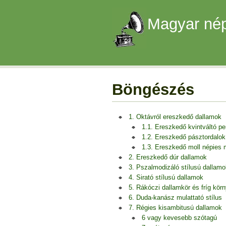
Magyar nép
Böngészés
1. Oktávról ereszkedő dallamok
1.1. Ereszkedő kvintváltó p
1.2. Ereszkedő pásztordalok
1.3. Ereszkedő moll népies
2. Ereszkedő dúr dallamok
3. Pszalmodizáló stílusú dallamo
4. Sirató stílusú dallamok
5. Rákóczi dallamkör és fríg kör
6. Duda-kanász mulattató stílus
7. Régies kisambitusú dallamok
6 vagy kevesebb szótagú