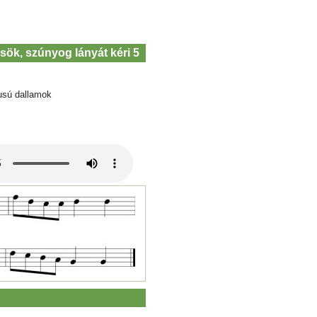
sök, szúnyog lányát kéri 5
usú dallamok