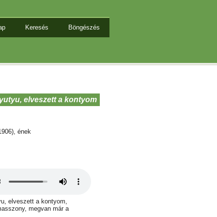
ap
Keresés
Böngészés
tyutyu, elveszett a kontyom
1906), ének
yu, elveszett a kontyom,
masszony, megvan már a