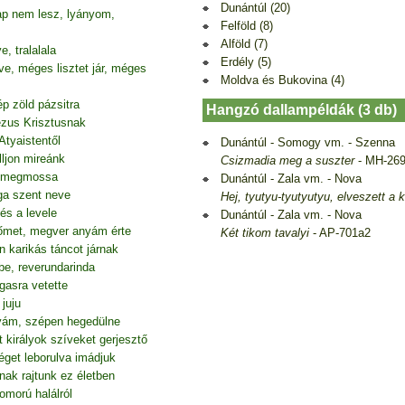
Dunántúl (20)
p nem lesz, lyányom,
Felföld (8)
Alföld (7)
 tralalala
Erdély (5)
e, méges lisztet jár, méges
Moldva és Bukovina (4)
p zöld pázsitra
Hangzó dallampéldák (3 db)
Jézus Krisztusnak
Atyaistentől
Dunántúl - Somogy vm. - Szenna
ljon mireánk
Csizmadia meg a suszter
- MH-26
át megmossa
Dunántúl - Zala vm. - Nova
ga szent neve
Hej, tyutyu-tyutyutyu, elveszett a
és a levele
Dunántúl - Zala vm. - Nova
őmet, megver anyám érte
Két tikom tavalyi
- AP-701a2
n karikás táncot járnak
e, reverundarinda
gasra vetette
juju
tyám, szépen hegedülne
 királyok szíveket gerjesztő
éget leborulva imádjuk
nak rajtunk ez életben
omorú halálról