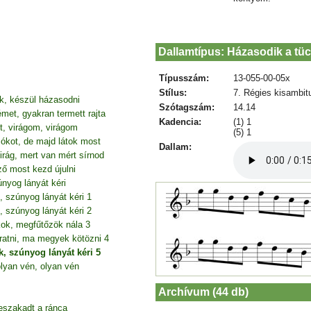
Dallamtípus: Házasodik a tüc
Típusszám:
13-055-00-05x
Stílus:
7. Régies kisambit
k, készül házasodni
Szótagszám:
14.14
et, gyakran termett rajta
Kadencia:
(1) 1
zt, virágom, virágom
(5) 1
ókot, de majd látok most
Dallam:
virág, mert van mért sírnod
ő most kezd újulni
nyog lányát kéri
 szúnyog lányát kéri 1
 szúnyog lányát kéri 2
kok, megfűtőzök nála 3
ratni, ma megyek kötözni 4
, szúnyog lányát kéri 5
lyan vén, olyan vén
Archívum (44 db)
eszakadt a ránca