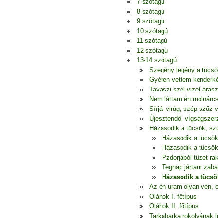
7 szótagú
8 szótagú
9 szótagú
10 szótagú
11 szótagú
12 szótagú
13-14 szótagú
Szegény legény a tücsö
Gyéren vettem kenderkém
Tavaszi szél vizet áras
Nem láttam én molnárcs
Sírjál virág, szép szűz 
Újesztendő, vígságszerz
Házasodik a tücsök, szú
Házasodik a tücsök,
Házasodik a tücsök,
Pzdorjából tüzet ra
Tegnap jártam zaba
Házasodik a tücsök
Az én uram olyan vén, o
Oláhok I. főtípus
Oláhok II. főtípus
Tarkabarka rokolyának l