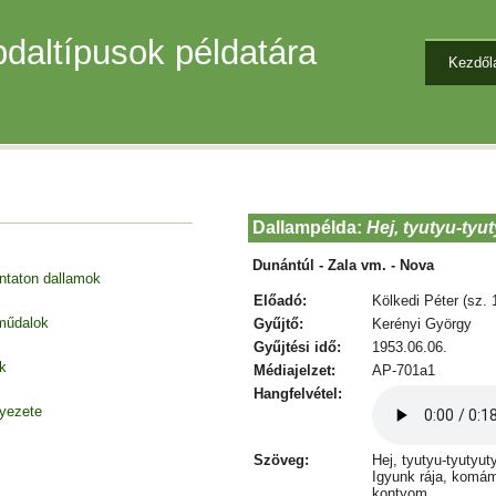
daltípusok példatára
Kezdől
Dallampélda:
Hej, tyutyu-tyu
Dunántúl - Zala vm. - Nova
entaton dallamok
Előadó:
Kölkedi Péter (sz. 
 műdalok
Gyűjtő:
Kerényi György
Gyűjtési idő:
1953.06.06.
k
Médiajelzet:
AP-701a1
Hangfelvétel:
nyezete
Szöveg:
Hej, tyutyu-tyutyut
Igyunk rája, komá
kontyom.