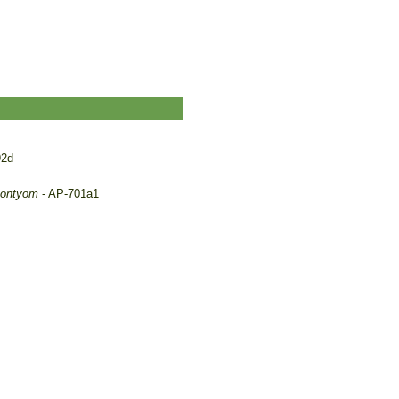
92d
 kontyom
- AP-701a1