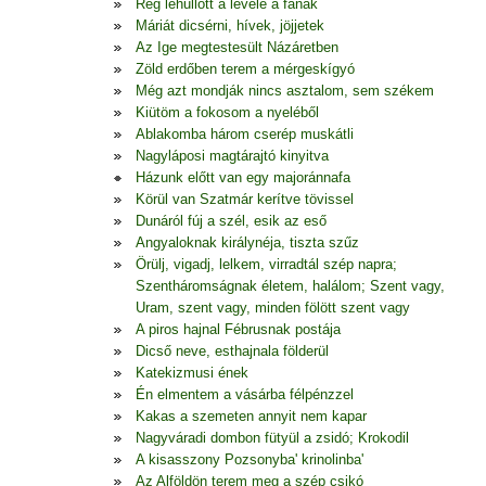
Rég lehullott a levele a fának
Máriát dicsérni, hívek, jöjjetek
Az Ige megtestesült Názáretben
Zöld erdőben terem a mérgeskígyó
Még azt mondják nincs asztalom, sem székem
Kiütöm a fokosom a nyeléből
Ablakomba három cserép muskátli
Nagyláposi magtárajtó kinyitva
Házunk előtt van egy majoránnafa
Körül van Szatmár kerítve tövissel
Dunáról fúj a szél, esik az eső
Angyaloknak királynéja, tiszta szűz
Örülj, vigadj, lelkem, virradtál szép napra;
Szentháromságnak életem, halálom; Szent vagy,
Uram, szent vagy, minden fölött szent vagy
A piros hajnal Fébrusnak postája
Dicső neve, esthajnala földerül
Katekizmusi ének
Én elmentem a vásárba félpénzzel
Kakas a szemeten annyit nem kapar
Nagyváradi dombon fütyül a zsidó; Krokodil
A kisasszony Pozsonyba' krinolinba'
Az Alföldön terem meg a szép csikó