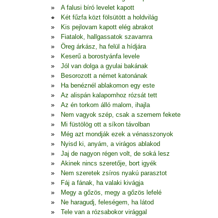
A falusi bíró levelet kapott
Két fűzfa közt fölsütött a holdvilág
Kis pejlovam kapott elég abrakot
Fiatalok, hallgassatok szavamra
Öreg árkász, ha felül a hídjára
Keserű a borostyánfa levele
Jól van dolga a gyulai bakának
Besorozott a német katonának
Ha benéznél ablakomon egy este
Az alispán kalapomhoz rózsát tett
Az én torkom álló malom, ihajla
Nem vagyok szép, csak a szemem fekete
Mi füstölög ott a síkon távolban
Még azt mondják ezek a vénasszonyok
Nyisd ki, anyám, a virágos ablakod
Jaj de nagyon régen volt, de soká lesz
Akinek nincs szeretője, bort igyék
Nem szeretek zsíros nyakú parasztot
Fáj a fának, ha valaki kivágja
Megy a gőzös, megy a gőzös lefelé
Ne haragudj, feleségem, ha látod
Tele van a rózsabokor virággal