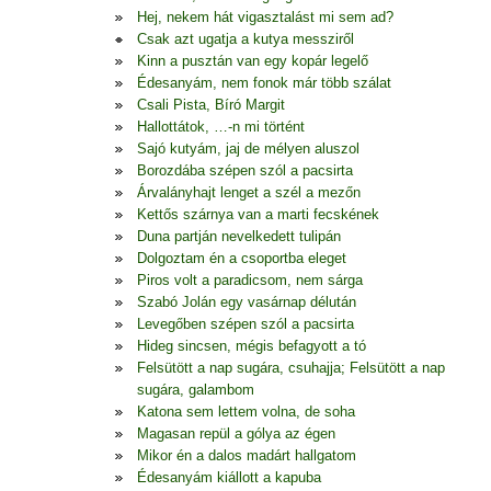
Hej, nekem hát vigasztalást mi sem ad?
Csak azt ugatja a kutya messziről
Kinn a pusztán van egy kopár legelő
Édesanyám, nem fonok már több szálat
Csali Pista, Bíró Margit
Hallottátok, …-n mi történt
Sajó kutyám, jaj de mélyen aluszol
Borozdába szépen szól a pacsirta
Árvalányhajt lenget a szél a mezőn
Kettős szárnya van a marti fecskének
Duna partján nevelkedett tulipán
Dolgoztam én a csoportba eleget
Piros volt a paradicsom, nem sárga
Szabó Jolán egy vasárnap délután
Levegőben szépen szól a pacsirta
Hideg sincsen, mégis befagyott a tó
Felsütött a nap sugára, csuhajja; Felsütött a nap
sugára, galambom
Katona sem lettem volna, de soha
Magasan repül a gólya az égen
Mikor én a dalos madárt hallgatom
Édesanyám kiállott a kapuba