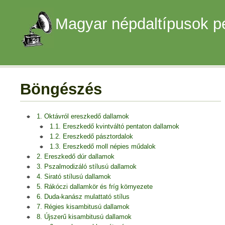
Magyar népdaltípusok p
Böngészés
1. Oktávról ereszkedő dallamok
1.1. Ereszkedő kvintváltó pentaton dallamok
1.2. Ereszkedő pásztordalok
1.3. Ereszkedő moll népies műdalok
2. Ereszkedő dúr dallamok
3. Pszalmodizáló stílusú dallamok
4. Sirató stílusú dallamok
5. Rákóczi dallamkör és fríg környezete
6. Duda-kanász mulattató stílus
7. Régies kisambitusú dallamok
8. Újszerű kisambitusú dallamok