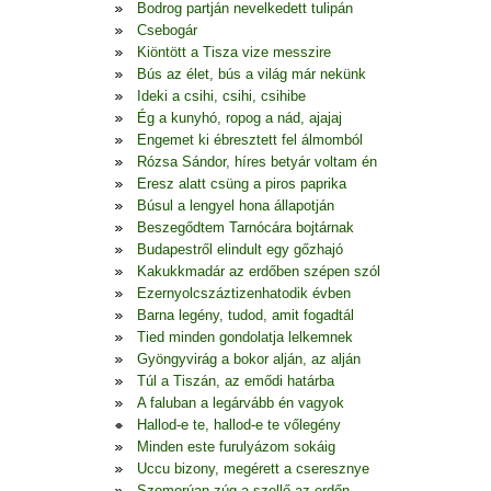
Bodrog partján nevelkedett tulipán
Csebogár
Kiöntött a Tisza vize messzire
Bús az élet, bús a világ már nekünk
Ideki a csihi, csihi, csihibe
Ég a kunyhó, ropog a nád, ajajaj
Engemet ki ébresztett fel álmomból
Rózsa Sándor, híres betyár voltam én
Eresz alatt csüng a piros paprika
Búsul a lengyel hona állapotján
Beszegődtem Tarnócára bojtárnak
Budapestről elindult egy gőzhajó
Kakukkmadár az erdőben szépen szól
Ezernyolcszáztizenhatodik évben
Barna legény, tudod, amit fogadtál
Tied minden gondolatja lelkemnek
Gyöngyvirág a bokor alján, az alján
Túl a Tiszán, az emődi határba
A faluban a legárvább én vagyok
Hallod-e te, hallod-e te vőlegény
Minden este furulyázom sokáig
Uccu bizony, megérett a cseresznye
Szomorúan zúg a szellő az erdőn