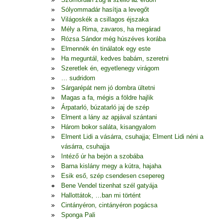
Sólyommadár hasítja a levegőt
Világoskék a csillagos éjszaka
Mély a Rima, zavaros, ha megárad
Rózsa Sándor még húszéves korába
Elmennék én tinálatok egy este
Ha meguntál, kedves babám, szeretni
Szeretlek én, egyetlenegy virágom
… sudridom
Sárgarépát nem jó dombra ültetni
Magas a fa, mégis a földre hajlik
Árpatarló, búzatarló jaj de szép
Elment a lány az apjával szántani
Három bokor saláta, kisangyalom
Elment Lidi a vásárra, csuhajja; Elment Lidi néni a
vásárra, csuhajja
Intéző úr ha bejön a szobába
Barna kislány megy a kútra, hajaha
Esik eső, szép csendesen csepereg
Bene Vendel tizenhat szél gatyája
Hallottátok, …ban mi történt
Cintányéron, cintányéron pogácsa
Sponga Pali