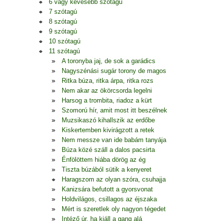
6 vagy kevesebb szótagú
7 szótagú
8 szótagú
9 szótagú
10 szótagú
11 szótagú
A toronyba jaj, de sok a garádics
Nagyszénási sugár torony de magos
Ritka búza, ritka árpa, ritka rozs
Nem akar az ökörcsorda legelni
Harsog a trombita, riadoz a kürt
Szomorú hír, amit most itt beszélnek
Muzsikaszó kihallszik az erdőbe
Kiskertemben kivirágzott a retek
Nem messze van ide babám tanyája
Búza közé száll a dalos pacsirta
Énfölöttem hiába dörög az ég
Tiszta búzából sütik a kenyeret
Haragszom az olyan szóra, csuhajja
Kanizsára befutott a gyorsvonat
Holdvilágos, csillagos az éjszaka
Mért is szeretlek oly nagyon tégedet
Intéző úr, ha kiáll a gang alá