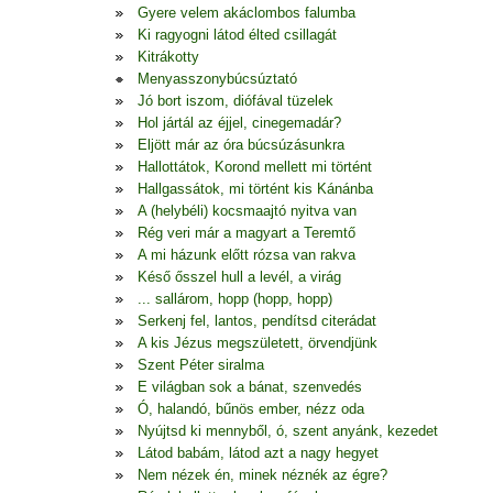
Gyere velem akáclombos falumba
Ki ragyogni látod élted csillagát
Kitrákotty
Menyasszonybúcsúztató
Jó bort iszom, diófával tüzelek
Hol jártál az éjjel, cinegemadár?
Eljött már az óra búcsúzásunkra
Hallottátok, Korond mellett mi történt
Hallgassátok, mi történt kis Kánánba
A (helybéli) kocsmaajtó nyitva van
Rég veri már a magyart a Teremtő
A mi házunk előtt rózsa van rakva
Késő ősszel hull a levél, a virág
... sallárom, hopp (hopp, hopp)
Serkenj fel, lantos, pendítsd citerádat
A kis Jézus megszületett, örvendjünk
Szent Péter siralma
E világban sok a bánat, szenvedés
Ó, halandó, bűnös ember, nézz oda
Nyújtsd ki mennyből, ó, szent anyánk, kezedet
Látod babám, látod azt a nagy hegyet
Nem nézek én, minek néznék az égre?