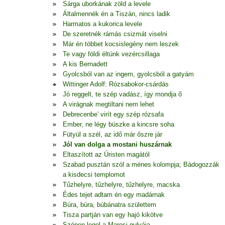
Sárga uborkának zöld a levele
Általmennék én a Tiszán, nincs ladik
Harmatos a kukorica levele
De szeretnék rámás csizmát viselni
Már én többet kocsislegény nem leszek
Te vagy földi éltünk vezércsillaga
A kis Bernadett
Gyolcsból van az ingem, gyolcsból a gatyám
Wittinger Adolf: Rózsabokor-csárdás
Jó reggelt, te szép vadász, így mondja ő
A virágnak megtiltani nem lehet
Debrecenbe' virít egy szép rózsafa
Ember, ne légy büszke a kincsre soha
Fütyül a szél, az idő már őszre jár
Jól van dolga a mostani huszárnak
Eltaszított az Úristen magától
Szabad pusztán szól a ménes kolompja; Bádogozzák
a kisdecsi templomot
Tűzhelyre, tűzhelyre, tűzhelyre, macska
Édes tejet adtam én egy madárnak
Búra, búra, búbánatra születtem
Tisza partján van egy hajó kikötve
Szépen legel a Marosi gulyája