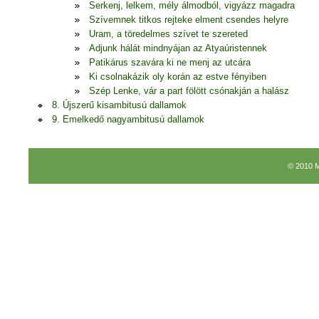
Serkenj, lelkem, mély álmodból, vigyázz magadra
Szívemnek titkos rejteke elment csendes helyre
Uram, a töredelmes szívet te szereted
Adjunk hálát mindnyájan az Atyaúristennek
Patikárus szavára ki ne menj az utcára
Ki csolnakázik oly korán az estve fényiben
Szép Lenke, vár a part fölött csónakján a halász
8. Újszerű kisambitusú dallamok
9. Emelkedő nagyambitusú dallamok
© 2010 M