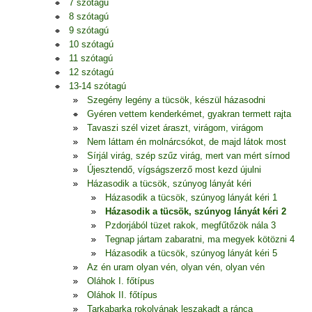
7 szótagú
8 szótagú
9 szótagú
10 szótagú
11 szótagú
12 szótagú
13-14 szótagú
Szegény legény a tücsök, készül házasodni
Gyéren vettem kenderkémet, gyakran termett rajta
Tavaszi szél vizet áraszt, virágom, virágom
Nem láttam én molnárcsókot, de majd látok most
Sírjál virág, szép szűz virág, mert van mért sírnod
Újesztendő, vígságszerző most kezd újulni
Házasodik a tücsök, szúnyog lányát kéri
Házasodik a tücsök, szúnyog lányát kéri 1
Házasodik a tücsök, szúnyog lányát kéri 2
Pzdorjából tüzet rakok, megfűtőzök nála 3
Tegnap jártam zabaratni, ma megyek kötözni 4
Házasodik a tücsök, szúnyog lányát kéri 5
Az én uram olyan vén, olyan vén, olyan vén
Oláhok I. főtípus
Oláhok II. főtípus
Tarkabarka rokolyának leszakadt a ránca