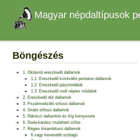
Magyar népdaltípusok p
Böngészés
1. Oktávról ereszkedő dallamok
1.1. Ereszkedő kvintváltó pentaton dallamok
1.2. Ereszkedő pásztordalok
1.3. Ereszkedő moll népies műdalok
2. Ereszkedő dúr dallamok
3. Pszalmodizáló stílusú dallamok
4. Sirató stílusú dallamok
5. Rákóczi dallamkör és fríg környezete
6. Duda-kanász mulattató stílus
7. Régies kisambitusú dallamok
6 vagy kevesebb szótagú