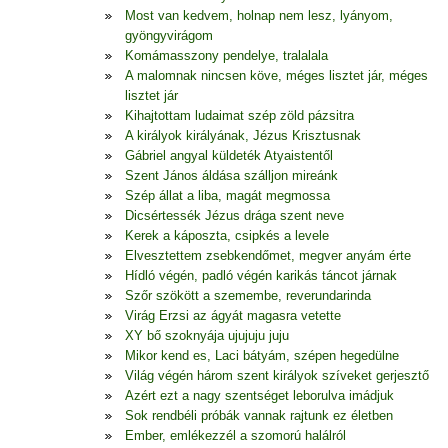
Most van kedvem, holnap nem lesz, lyányom,
gyöngyvirágom
Komámasszony pendelye, tralalala
A malomnak nincsen köve, méges lisztet jár, méges
lisztet jár
Kihajtottam ludaimat szép zöld pázsitra
A királyok királyának, Jézus Krisztusnak
Gábriel angyal küldeték Atyaistentől
Szent János áldása szálljon mireánk
Szép állat a liba, magát megmossa
Dicsértessék Jézus drága szent neve
Kerek a káposzta, csipkés a levele
Elvesztettem zsebkendőmet, megver anyám érte
Hídló végén, padló végén karikás táncot járnak
Szőr szökött a szemembe, reverundarinda
Virág Erzsi az ágyát magasra vetette
XY bő szoknyája ujujuju juju
Mikor kend es, Laci bátyám, szépen hegedülne
Világ végén három szent királyok szíveket gerjesztő
Azért ezt a nagy szentséget leborulva imádjuk
Sok rendbéli próbák vannak rajtunk ez életben
Ember, emlékezzél a szomorú halálról