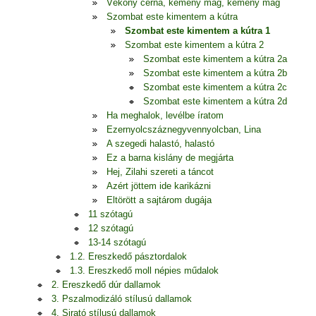
Vékony cérna, kemény mag, kemény mag
Szombat este kimentem a kútra
Szombat este kimentem a kútra 1
Szombat este kimentem a kútra 2
Szombat este kimentem a kútra 2a
Szombat este kimentem a kútra 2b
Szombat este kimentem a kútra 2c
Szombat este kimentem a kútra 2d
Ha meghalok, levélbe íratom
Ezernyolcszáznegyvennyolcban, Lina
A szegedi halastó, halastó
Ez a barna kislány de megjárta
Hej, Zilahi szereti a táncot
Azért jöttem ide karikázni
Eltörött a sajtárom dugája
11 szótagú
12 szótagú
13-14 szótagú
1.2. Ereszkedő pásztordalok
1.3. Ereszkedő moll népies műdalok
2. Ereszkedő dúr dallamok
3. Pszalmodizáló stílusú dallamok
4. Sirató stílusú dallamok