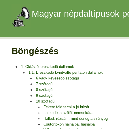
Magyar népdaltípusok p
Böngészés
1. Oktávról ereszkedő dallamok
1.1. Ereszkedő kvintváltó pentaton dallamok
6 vagy kevesebb szótagú
7 szótagú
8 szótagú
9 szótagú
10 szótagú
Fekete föld termi a jó búzát
Leszedik a szőlőt nemsokára
Hallod, rózsám, mint donog a szúnyog
Csütörtökön hajnalba, hajnalba