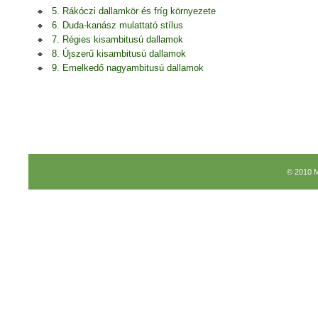
5. Rákóczi dallamkör és fríg környezete
6. Duda-kanász mulattató stílus
7. Régies kisambitusú dallamok
8. Újszerű kisambitusú dallamok
9. Emelkedő nagyambitusú dallamok
© 2010 M