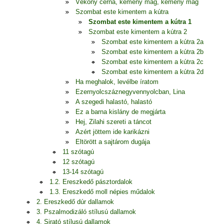
Vékony cérna, kemény mag, kemény mag
Szombat este kimentem a kútra
Szombat este kimentem a kútra 1
Szombat este kimentem a kútra 2
Szombat este kimentem a kútra 2a
Szombat este kimentem a kútra 2b
Szombat este kimentem a kútra 2c
Szombat este kimentem a kútra 2d
Ha meghalok, levélbe íratom
Ezernyolcszáznegyvennyolcban, Lina
A szegedi halastó, halastó
Ez a barna kislány de megjárta
Hej, Zilahi szereti a táncot
Azért jöttem ide karikázni
Eltörött a sajtárom dugája
11 szótagú
12 szótagú
13-14 szótagú
1.2. Ereszkedő pásztordalok
1.3. Ereszkedő moll népies műdalok
2. Ereszkedő dúr dallamok
3. Pszalmodizáló stílusú dallamok
4. Sirató stílusú dallamok