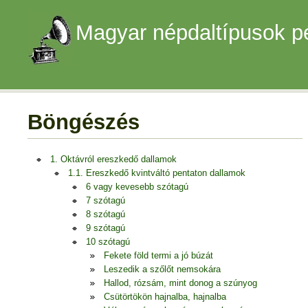
Magyar népdaltípusok p
Böngészés
1. Oktávról ereszkedő dallamok
1.1. Ereszkedő kvintváltó pentaton dallamok
6 vagy kevesebb szótagú
7 szótagú
8 szótagú
9 szótagú
10 szótagú
Fekete föld termi a jó búzát
Leszedik a szőlőt nemsokára
Hallod, rózsám, mint donog a szúnyog
Csütörtökön hajnalba, hajnalba