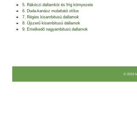
5. Rákóczi dallamkör és fríg környezete
6. Duda-kanász mulattató stílus
7. Régies kisambitusú dallamok
8. Újszerű kisambitusú dallamok
9. Emelkedő nagyambitusú dallamok
© 2010 M