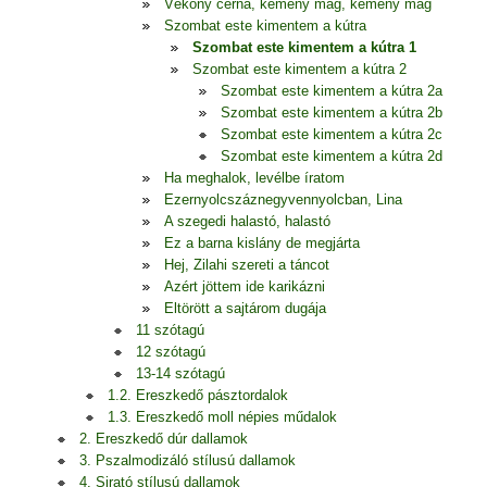
Vékony cérna, kemény mag, kemény mag
Szombat este kimentem a kútra
Szombat este kimentem a kútra 1
Szombat este kimentem a kútra 2
Szombat este kimentem a kútra 2a
Szombat este kimentem a kútra 2b
Szombat este kimentem a kútra 2c
Szombat este kimentem a kútra 2d
Ha meghalok, levélbe íratom
Ezernyolcszáznegyvennyolcban, Lina
A szegedi halastó, halastó
Ez a barna kislány de megjárta
Hej, Zilahi szereti a táncot
Azért jöttem ide karikázni
Eltörött a sajtárom dugája
11 szótagú
12 szótagú
13-14 szótagú
1.2. Ereszkedő pásztordalok
1.3. Ereszkedő moll népies műdalok
2. Ereszkedő dúr dallamok
3. Pszalmodizáló stílusú dallamok
4. Sirató stílusú dallamok