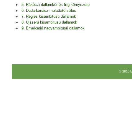
5. Rákóczi dallamkör és fríg környezete
6. Duda-kanász mulattató stílus
7. Régies kisambitusú dallamok
8. Újszerű kisambitusú dallamok
9. Emelkedő nagyambitusú dallamok
© 2010 M