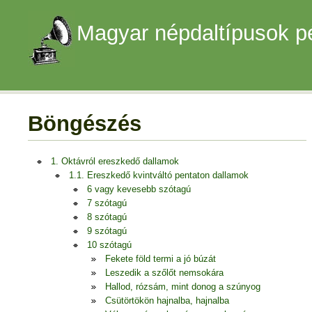
Magyar népdaltípusok p
Böngészés
1. Oktávról ereszkedő dallamok
1.1. Ereszkedő kvintváltó pentaton dallamok
6 vagy kevesebb szótagú
7 szótagú
8 szótagú
9 szótagú
10 szótagú
Fekete föld termi a jó búzát
Leszedik a szőlőt nemsokára
Hallod, rózsám, mint donog a szúnyog
Csütörtökön hajnalba, hajnalba